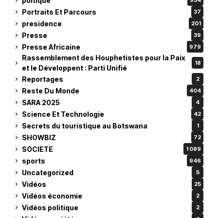
poltique
934
Portraits Et Parcours
37
presidence
201
Presse
39
Presse Africaine
979
Rassemblement des Houphetistes pour la Paix
18
et le Développent : Parti Unifié
Reportages
2
Reste Du Monde
404
SARA 2025
4
Science Et Technologie
42
Secrets du touristique au Botswana
1
SHOWBIZ
72
SOCIETE
1 089
sports
946
Uncategorized
5
Vidéos
25
Vidéos économie
2
Vidéos politique
2