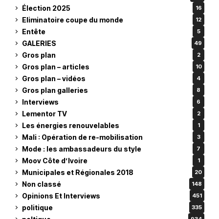
Élection 2025
16
Eliminatoire coupe du monde
12
Entête
5
GALERIES
49
Gros plan
2
Gros plan – articles
10
Gros plan – vidéos
4
Gros plan galleries
8
Interviews
6
Lementor TV
2
Les énergies renouvelables
1
Mali : Opération de re-mobilisation
3
Mode : les ambassadeurs du style
7
Moov Côte d’Ivoire
1
Municipales et Régionales 2018
20
Non classé
148
Opinions Et Interviews
451
politique
335