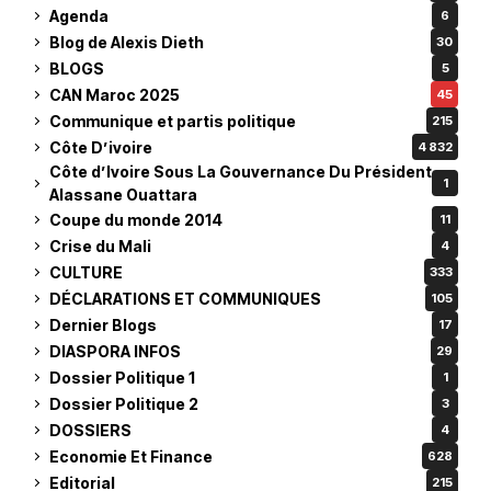
Agenda
6
Blog de Alexis Dieth
30
BLOGS
5
CAN Maroc 2025
45
Communique et partis politique
215
Côte D’ivoire
4 832
Côte d’Ivoire Sous La Gouvernance Du Président
1
Alassane Ouattara
Coupe du monde 2014
11
Crise du Mali
4
CULTURE
333
DÉCLARATIONS ET COMMUNIQUES
105
Dernier Blogs
17
DIASPORA INFOS
29
Dossier Politique 1
1
Dossier Politique 2
3
DOSSIERS
4
Economie Et Finance
628
Editorial
215