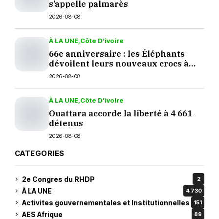
s’appelle palmarès
2026-08-08
À LA UNE
Côte D’ivoire
66e anniversaire : les Éléphants
dévoilent leurs nouveaux crocs à
Yopougon
2026-08-08
À LA UNE
Côte D’ivoire
Ouattara accorde la liberté à 4 661
détenus
2026-08-08
CATEGORIES
2e Congres du RHDP
2
À LA UNE
4 730
Activites gouvernementales et Institutionnelles
151
AES Afrique
89