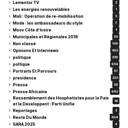
Lementor TV
2
Les énergies renouvelables
1
Mali : Opération de re-mobilisation
3
Mode : les ambassadeurs du style
7
Moov Côte d’Ivoire
1
Municipales et Régionales 2018
20
Non classé
149
Opinions Et Interviews
452
politique
335
poltique
934
Portraits Et Parcours
37
presidence
201
Presse
39
Presse Africaine
982
Rassemblement des Houphetistes pour la Paix
18
et le Développent : Parti Unifié
Reportages
2
Reste Du Monde
404
SARA 2025
4