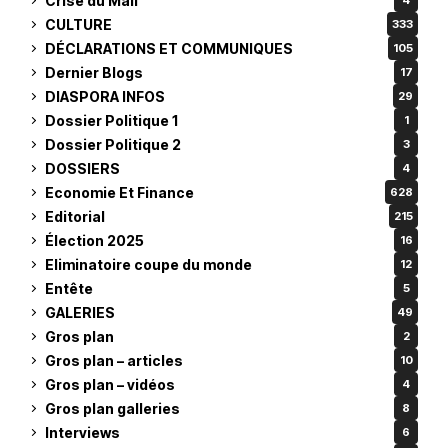
Crise du Mali
4
CULTURE
333
DÉCLARATIONS ET COMMUNIQUES
105
Dernier Blogs
17
DIASPORA INFOS
29
Dossier Politique 1
1
Dossier Politique 2
3
DOSSIERS
4
Economie Et Finance
628
Editorial
215
Élection 2025
16
Eliminatoire coupe du monde
12
Entête
5
GALERIES
49
Gros plan
2
Gros plan – articles
10
Gros plan – vidéos
4
Gros plan galleries
8
Interviews
6