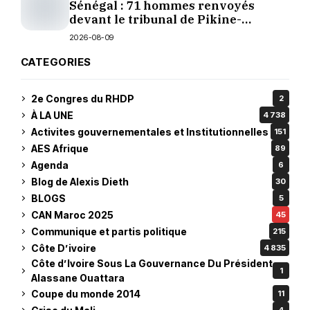
Sénégal : 71 hommes renvoyés
devant le tribunal de Pikine-
Guédiawaye
2026-08-09
CATEGORIES
2e Congres du RHDP
2
À LA UNE
4 738
Activites gouvernementales et Institutionnelles
151
AES Afrique
89
Agenda
6
Blog de Alexis Dieth
30
BLOGS
5
CAN Maroc 2025
45
Communique et partis politique
215
Côte D’ivoire
4 835
Côte d’Ivoire Sous La Gouvernance Du Président
1
Alassane Ouattara
Coupe du monde 2014
11