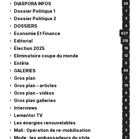
DIASPORA INFOS
29
Dossier Politique 1
1
Dossier Politique 2
3
DOSSIERS
4
Economie Et Finance
627
Editorial
215
Élection 2025
16
Eliminatoire coupe du monde
12
Entête
5
GALERIES
49
Gros plan
2
Gros plan – articles
10
Gros plan – vidéos
4
Gros plan galleries
8
Interviews
6
Lementor TV
2
Les énergies renouvelables
1
Mali : Opération de re-mobilisation
3
Mode : les ambassadeurs du style
7