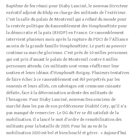
Baptême de feu réussi pour Diaby Lanciné, le nouveau Directeur
exécutif adjoint du Rhdp en charge des militants de l’extérieur.
C’est la salle du palais de Montreuil qui a refusé du monde pour
la rentrée politique du Rassemblement des Houphouëtiste pour
la démocratie et la paix (RHDP) en France. Ce rassemblement
intervient plusieurs mois après la rupture du PDCI de l’Alliance
au sein de la grande famille Houphouëtiste. Le parti au pouvoir
continue sa marche glorieuse. C’est près de 10 milles personnes
qui ont pris d’assaut le palais de Montreuil contre 6 milles
personnes attendu. Ces militants sont venus réaffirmer leur
soutien et leurs idéaux d’Houphouët-Boigny. Plusieurs tentatives
de faire échec à ce rassemblement ont été perpétrés par les
ennemis et leurs alliés, ces sabotages ont connu une cuisante
défaite, face à la détermination ardente des militants de
l’hexagone. Pour Diaby Lanciné, nouveau Dea soucieux de
marché dans les pas de son prédécesseur Diakité Coty, qu’il n’a
pas manqué de remercier. Le DG du Fer se dit satisfait de la
mobilisation. Il a lancé le mot d’ordre de remobilisation des
militants pour la bataille de 2020. Pour lui au vu de la
mobilisation 2020 est bel et bien bouclé et gérer. » Aujourd’hui