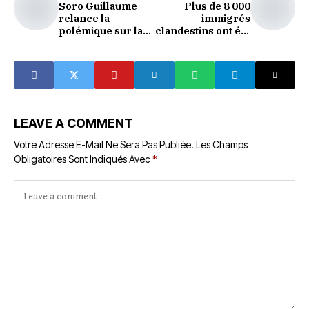
Soro Guillaume
Plus de 8 000
relance la
immigrés
polémique sur la
clandestins ont été
mort de Tagro et
sauvés par la
IB depuis Londres
marine libyenne
en 2019
LEAVE A COMMENT
Votre Adresse E-Mail Ne Sera Pas Publiée.
Les Champs
Obligatoires Sont Indiqués Avec
*