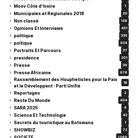
Moov Côte d’Ivoire
1
Municipales et Régionales 2018
20
Non classé
148
Opinions Et Interviews
451
politique
335
poltique
934
Portraits Et Parcours
37
presidence
201
Presse
39
Presse Africaine
978
Rassemblement des Houphetistes pour la Paix
18
et le Développent : Parti Unifié
Reportages
2
Reste Du Monde
404
SARA 2025
4
Science Et Technologie
42
Secrets du touristique au Botswana
1
SHOWBIZ
72
SOCIETE
1 089