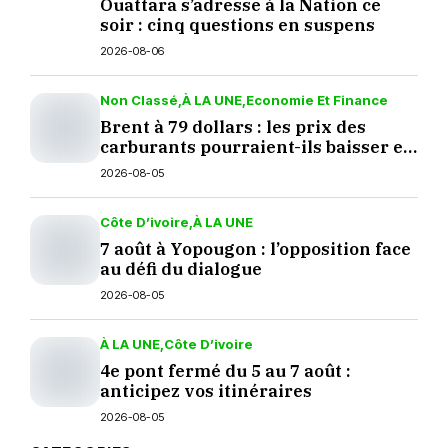
Ouattara s’adresse à la Nation ce
soir : cinq questions en suspens
2026-08-06
Non Classé
À LA UNE
Economie Et Finance
Brent à 79 dollars : les prix des
carburants pourraient-ils baisser en
septembre ?
2026-08-05
Côte D’ivoire
À LA UNE
7 août à Yopougon : l’opposition face
au défi du dialogue
2026-08-05
À LA UNE
Côte D’ivoire
4e pont fermé du 5 au 7 août :
anticipez vos itinéraires
2026-08-05