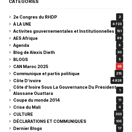
CATEGORIES
2e Congres du RHDP
2
À LA UNE
4 723
Activites gouvernementales et Institutionnelles
151
AES Afrique
89
Agenda
6
Blog de Alexis Dieth
30
BLOGS
5
CAN Maroc 2025
45
Communique et partis politique
215
Côte D’ivoire
4 828
Côte d’Ivoire Sous La Gouvernance Du Président
1
Alassane Ouattara
Coupe du monde 2014
11
Crise du Mali
4
CULTURE
333
DÉCLARATIONS ET COMMUNIQUES
105
Dernier Blogs
17