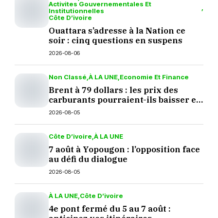
Activites Gouvernementales Et
Institutionnelles
Côte D’ivoire
Ouattara s’adresse à la Nation ce
soir : cinq questions en suspens
2026-08-06
Non Classé
À LA UNE
Economie Et Finance
Brent à 79 dollars : les prix des
carburants pourraient-ils baisser en
septembre ?
2026-08-05
Côte D’ivoire
À LA UNE
7 août à Yopougon : l’opposition face
au défi du dialogue
2026-08-05
À LA UNE
Côte D’ivoire
4e pont fermé du 5 au 7 août :