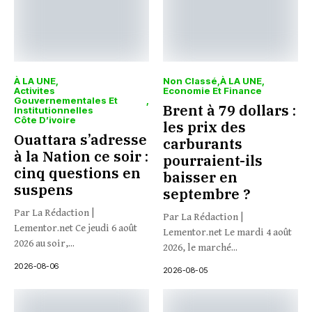
À LA UNE
Non Classé
À LA UNE
Activites
Economie Et Finance
Gouvernementales Et
Brent à 79 dollars :
Institutionnelles
Côte D’ivoire
les prix des
Ouattara s’adresse
carburants
à la Nation ce soir :
pourraient-ils
cinq questions en
baisser en
suspens
septembre ?
Par La Rédaction |
Par La Rédaction |
Lementor.net Ce jeudi 6 août
Lementor.net Le mardi 4 août
2026 au soir,...
2026, le marché...
2026-08-06
2026-08-05