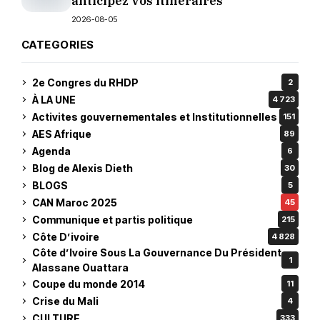
anticipez vos itinéraires
2026-08-05
CATEGORIES
2e Congres du RHDP
2
À LA UNE
4 723
Activites gouvernementales et Institutionnelles
151
AES Afrique
89
Agenda
6
Blog de Alexis Dieth
30
BLOGS
5
CAN Maroc 2025
45
Communique et partis politique
215
Côte D’ivoire
4 828
Côte d’Ivoire Sous La Gouvernance Du Président
1
Alassane Ouattara
Coupe du monde 2014
11
Crise du Mali
4
CULTURE
333