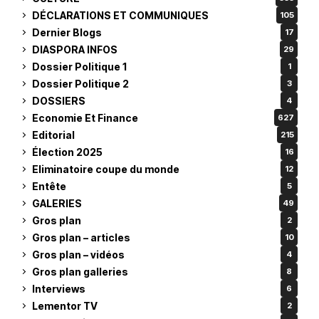
DÉCLARATIONS ET COMMUNIQUES
105
Dernier Blogs
17
DIASPORA INFOS
29
Dossier Politique 1
1
Dossier Politique 2
3
DOSSIERS
4
Economie Et Finance
627
Editorial
215
Élection 2025
16
Eliminatoire coupe du monde
12
Entête
5
GALERIES
49
Gros plan
2
Gros plan – articles
10
Gros plan – vidéos
4
Gros plan galleries
8
Interviews
6
Lementor TV
2