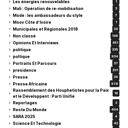
Les énergies renouvelables
1
Mali : Opération de re-mobilisation
3
Mode : les ambassadeurs du style
7
Moov Côte d’Ivoire
1
Municipales et Régionales 2018
20
Non classé
148
Opinions Et Interviews
451
politique
335
poltique
934
Portraits Et Parcours
37
presidence
201
Presse
39
Presse Africaine
978
Rassemblement des Houphetistes pour la Paix
18
et le Développent : Parti Unifié
Reportages
2
Reste Du Monde
404
SARA 2025
4
Science Et Technologie
42