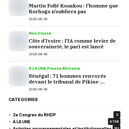
Martin Fofié Kouakou : l’homme que
Korhogo n’oubliera pas
2026-08-09
Non Classé
Côte d’Ivoire : l’IA comme levier de
souveraineté, le pari est lancé
2026-08-09
À LA UNE
Presse Africaine
Sénégal : 71 hommes renvoyés
devant le tribunal de Pikine-
Guédiawaye
2026-08-09
CATEGORIES
2e Congres du RHDP
2
À LA UNE
4 738
Activites gouvernementales et Institutionnelles
151