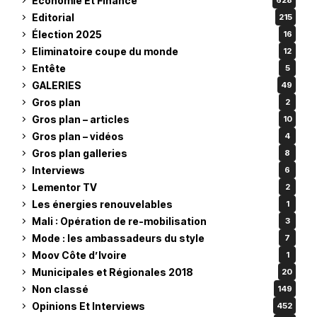
Economie Et Finance
628
Editorial
215
Élection 2025
16
Eliminatoire coupe du monde
12
Entête
5
GALERIES
49
Gros plan
2
Gros plan – articles
10
Gros plan – vidéos
4
Gros plan galleries
8
Interviews
6
Lementor TV
2
Les énergies renouvelables
1
Mali : Opération de re-mobilisation
3
Mode : les ambassadeurs du style
7
Moov Côte d’Ivoire
1
Municipales et Régionales 2018
20
Non classé
149
Opinions Et Interviews
452