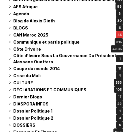
AES Afrique
89
Agenda
6
Blog de Alexis Dieth
30
BLOGS
5
CAN Maroc 2025
45
Communique et partis politique
215
Côte D’ivoire
4 835
Côte d’Ivoire Sous La Gouvernance Du Président
1
Alassane Ouattara
Coupe du monde 2014
11
Crise du Mali
4
CULTURE
333
DÉCLARATIONS ET COMMUNIQUES
105
Dernier Blogs
17
DIASPORA INFOS
29
Dossier Politique 1
1
Dossier Politique 2
3
DOSSIERS
4