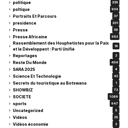
politique
335
poltique
934
Portraits Et Parcours
37
presidence
201
Presse
39
Presse Africaine
982
Rassemblement des Houphetistes pour la Paix
18
et le Développent : Parti Unifié
Reportages
2
Reste Du Monde
404
SARA 2025
4
Science Et Technologie
42
Secrets du touristique au Botswana
1
SHOWBIZ
72
SOCIETE
1 089
sports
947
Uncategorized
5
Vidéos
25
Vidéos économie
2