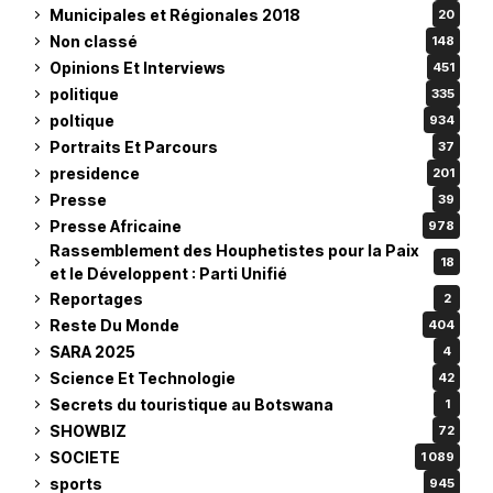
Municipales et Régionales 2018
20
Non classé
148
Opinions Et Interviews
451
politique
335
poltique
934
Portraits Et Parcours
37
presidence
201
Presse
39
Presse Africaine
978
Rassemblement des Houphetistes pour la Paix
18
et le Développent : Parti Unifié
Reportages
2
Reste Du Monde
404
SARA 2025
4
Science Et Technologie
42
Secrets du touristique au Botswana
1
SHOWBIZ
72
SOCIETE
1 089
sports
945