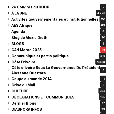
2e Congres du RHDP
2
À LA UNE
4 723
Activites gouvernementales et Institutionnelles
151
AES Afrique
89
Agenda
6
Blog de Alexis Dieth
30
BLOGS
5
CAN Maroc 2025
45
Communique et partis politique
215
Côte D’ivoire
4 828
Côte d’Ivoire Sous La Gouvernance Du Président
1
Alassane Ouattara
Coupe du monde 2014
11
Crise du Mali
4
CULTURE
333
DÉCLARATIONS ET COMMUNIQUES
105
Dernier Blogs
17
DIASPORA INFOS
29