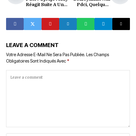
Réagit Suite A Une
Pdci, Quelques
Réunion
Personnalités
Convoquée Par
N’ont Pas Le
Son Adjoint
Courage De
Montrer Leur Vrai
Visage
LEAVE A COMMENT
Votre Adresse E-Mail Ne Sera Pas Publiée.
Les Champs
Obligatoires Sont Indiqués Avec
*