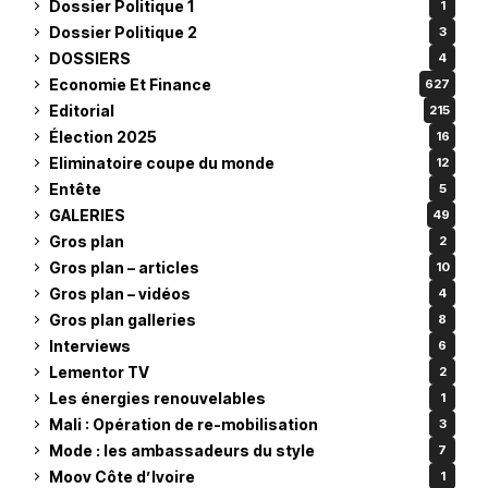
Dossier Politique 1
1
Dossier Politique 2
3
DOSSIERS
4
Economie Et Finance
627
Editorial
215
Élection 2025
16
Eliminatoire coupe du monde
12
Entête
5
GALERIES
49
Gros plan
2
Gros plan – articles
10
Gros plan – vidéos
4
Gros plan galleries
8
Interviews
6
Lementor TV
2
Les énergies renouvelables
1
Mali : Opération de re-mobilisation
3
Mode : les ambassadeurs du style
7
Moov Côte d’Ivoire
1