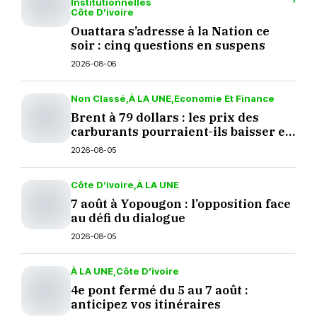
Institutionnelles
Côte D’ivoire
Ouattara s’adresse à la Nation ce
soir : cinq questions en suspens
2026-08-06
Non Classé
À LA UNE
Economie Et Finance
Brent à 79 dollars : les prix des
carburants pourraient-ils baisser en
septembre ?
2026-08-05
Côte D’ivoire
À LA UNE
7 août à Yopougon : l’opposition face
au défi du dialogue
2026-08-05
À LA UNE
Côte D’ivoire
4e pont fermé du 5 au 7 août :
anticipez vos itinéraires