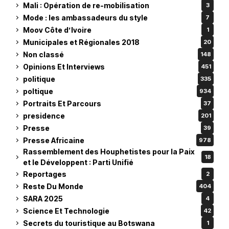
Mali : Opération de re-mobilisation
3
Mode : les ambassadeurs du style
7
Moov Côte d’Ivoire
1
Municipales et Régionales 2018
20
Non classé
148
Opinions Et Interviews
451
politique
335
poltique
934
Portraits Et Parcours
37
presidence
201
Presse
39
Presse Africaine
978
Rassemblement des Houphetistes pour la Paix
18
et le Développent : Parti Unifié
Reportages
2
Reste Du Monde
404
SARA 2025
4
Science Et Technologie
42
Secrets du touristique au Botswana
1