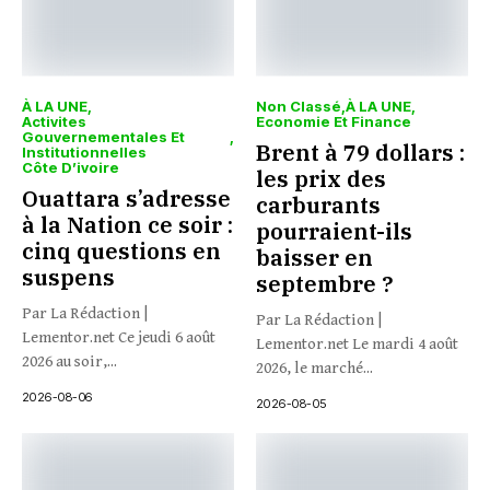
À LA UNE
Non Classé
À LA UNE
Activites
Economie Et Finance
Gouvernementales Et
Brent à 79 dollars :
Institutionnelles
Côte D’ivoire
les prix des
Ouattara s’adresse
carburants
à la Nation ce soir :
pourraient-ils
cinq questions en
baisser en
suspens
septembre ?
Par La Rédaction |
Par La Rédaction |
Lementor.net Ce jeudi 6 août
Lementor.net Le mardi 4 août
2026 au soir,...
2026, le marché...
2026-08-06
2026-08-05