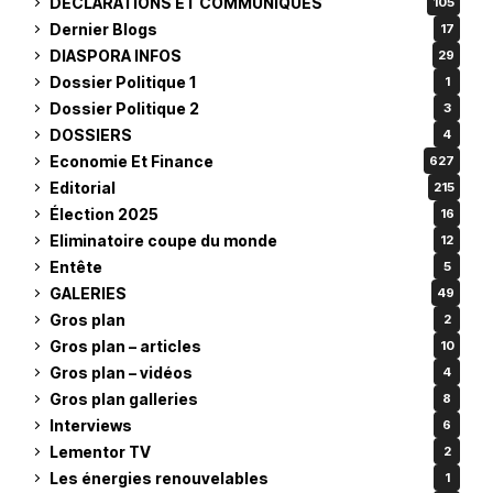
DÉCLARATIONS ET COMMUNIQUES
105
Dernier Blogs
17
DIASPORA INFOS
29
Dossier Politique 1
1
Dossier Politique 2
3
DOSSIERS
4
Economie Et Finance
627
Editorial
215
Élection 2025
16
Eliminatoire coupe du monde
12
Entête
5
GALERIES
49
Gros plan
2
Gros plan – articles
10
Gros plan – vidéos
4
Gros plan galleries
8
Interviews
6
Lementor TV
2
Les énergies renouvelables
1