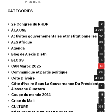
2026-08-05
CATEGORIES
2e Congres du RHDP
2
À LA UNE
4 723
Activites gouvernementales et Institutionnelles
151
AES Afrique
89
Agenda
6
Blog de Alexis Dieth
30
BLOGS
5
CAN Maroc 2025
45
Communique et partis politique
215
Côte D’ivoire
4 828
Côte d’Ivoire Sous La Gouvernance Du Président
1
Alassane Ouattara
Coupe du monde 2014
11
Crise du Mali
4
CULTURE
333