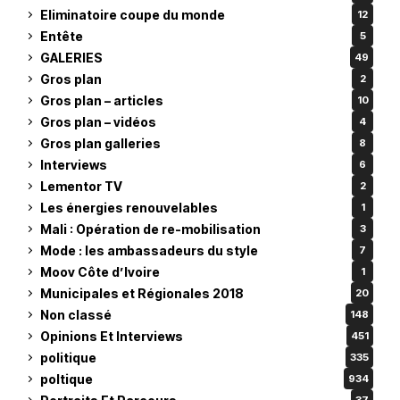
Eliminatoire coupe du monde
12
Entête
5
GALERIES
49
Gros plan
2
Gros plan – articles
10
Gros plan – vidéos
4
Gros plan galleries
8
Interviews
6
Lementor TV
2
Les énergies renouvelables
1
Mali : Opération de re-mobilisation
3
Mode : les ambassadeurs du style
7
Moov Côte d’Ivoire
1
Municipales et Régionales 2018
20
Non classé
148
Opinions Et Interviews
451
politique
335
poltique
934