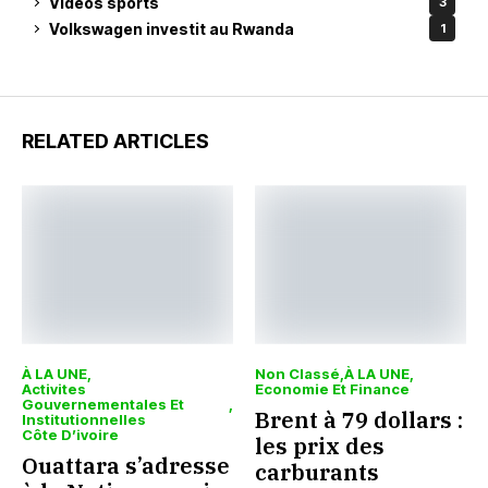
Vidéos sports
3
Volkswagen investit au Rwanda
1
RELATED ARTICLES
À LA UNE
Non Classé
À LA UNE
Activites
Economie Et Finance
Gouvernementales Et
Brent à 79 dollars :
Institutionnelles
Côte D’ivoire
les prix des
Ouattara s’adresse
carburants