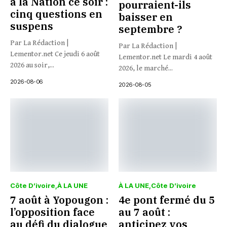
à la Nation ce soir :
pourraient-ils
cinq questions en
baisser en
suspens
septembre ?
Par La Rédaction |
Par La Rédaction |
Lementor.net Ce jeudi 6 août
Lementor.net Le mardi 4 août
2026 au soir,...
2026, le marché...
2026-08-06
2026-08-05
Côte D’ivoire
À LA UNE
À LA UNE
Côte D’ivoire
7 août à Yopougon :
4e pont fermé du 5
l’opposition face
au 7 août :
au défi du dialogue
anticipez vos