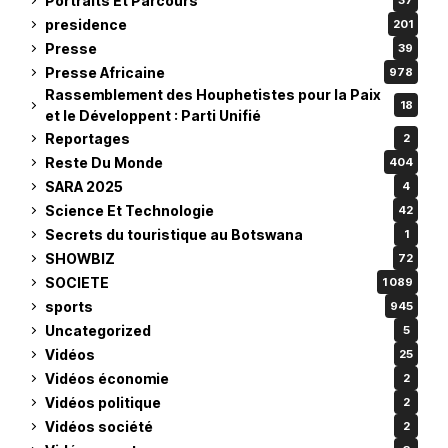
Portraits Et Parcours
37
presidence
201
Presse
39
Presse Africaine
978
Rassemblement des Houphetistes pour la Paix
18
et le Développent : Parti Unifié
Reportages
2
Reste Du Monde
404
SARA 2025
4
Science Et Technologie
42
Secrets du touristique au Botswana
1
SHOWBIZ
72
SOCIETE
1 089
sports
945
Uncategorized
5
Vidéos
25
Vidéos économie
2
Vidéos politique
2
Vidéos société
2