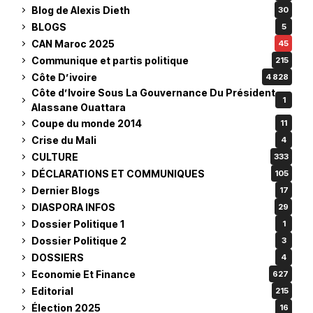
Blog de Alexis Dieth
30
BLOGS
5
CAN Maroc 2025
45
Communique et partis politique
215
Côte D’ivoire
4 828
Côte d’Ivoire Sous La Gouvernance Du Président
1
Alassane Ouattara
Coupe du monde 2014
11
Crise du Mali
4
CULTURE
333
DÉCLARATIONS ET COMMUNIQUES
105
Dernier Blogs
17
DIASPORA INFOS
29
Dossier Politique 1
1
Dossier Politique 2
3
DOSSIERS
4
Economie Et Finance
627
Editorial
215
Élection 2025
16