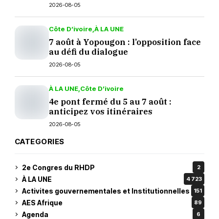
septembre ?
2026-08-05
Côte D’ivoire
À LA UNE
7 août à Yopougon : l’opposition face
au défi du dialogue
2026-08-05
À LA UNE
Côte D’ivoire
4e pont fermé du 5 au 7 août :
anticipez vos itinéraires
2026-08-05
CATEGORIES
2e Congres du RHDP
2
À LA UNE
4 723
Activites gouvernementales et Institutionnelles
151
AES Afrique
89
Agenda
6