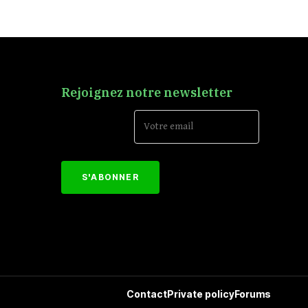
Rejoignez notre newsletter
Email Address*
[mc4wp_form id="152"]
Contact
Private policy
Forums