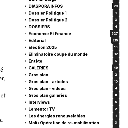
DIASPORA INFOS
29
Dossier Politique 1
1
Dossier Politique 2
3
DOSSIERS
4
Economie Et Finance
627
Editorial
215
Élection 2025
16
Eliminatoire coupe du monde
12
Entête
5
GALERIES
49
té
Gros plan
2
er,
Gros plan – articles
10
Gros plan – vidéos
4
 et
Gros plan galleries
8
Interviews
6
Lementor TV
2
Les énergies renouvelables
1
si
Mali : Opération de re-mobilisation
3