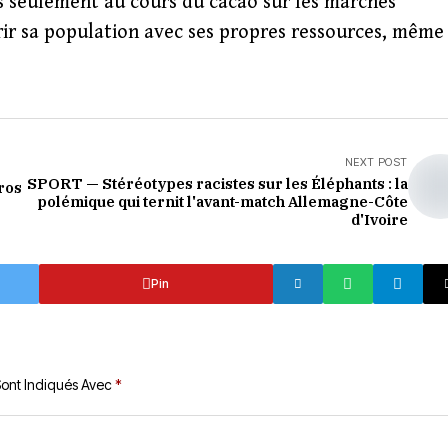
s seulement au cours du cacao sur les marchés
rir sa population avec ses propres ressources, même
NEXT POST
SPORT — Stéréotypes racistes sur les Éléphants : la
ros
polémique qui ternit l'avant-match Allemagne-Côte
d'Ivoire
Pin
Sont Indiqués Avec
*