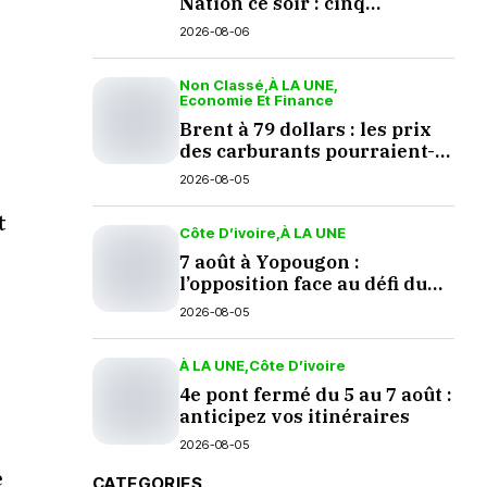
Nation ce soir : cinq
questions en suspens
2026-08-06
Non Classé
À LA UNE
Economie Et Finance
Brent à 79 dollars : les prix
des carburants pourraient-
ils baisser en septembre ?
2026-08-05
t
Côte D’ivoire
À LA UNE
7 août à Yopougon :
l’opposition face au défi du
dialogue
2026-08-05
À LA UNE
Côte D’ivoire
4e pont fermé du 5 au 7 août :
anticipez vos itinéraires
2026-08-05
e
CATEGORIES