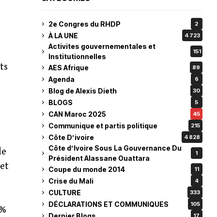
2e Congres du RHDP
2
À LA UNE
4 723
Activites gouvernementales et
151
Institutionnelles
ts
AES Afrique
89
Agenda
6
Blog de Alexis Dieth
30
BLOGS
5
CAN Maroc 2025
45
Communique et partis politique
215
Côte D’ivoire
4 828
Côte d’Ivoire Sous La Gouvernance Du
de
1
Président Alassane Ouattara
 et
Coupe du monde 2014
11
e
Crise du Mali
4
CULTURE
333
DÉCLARATIONS ET COMMUNIQUES
105
 %
Dernier Blogs
17