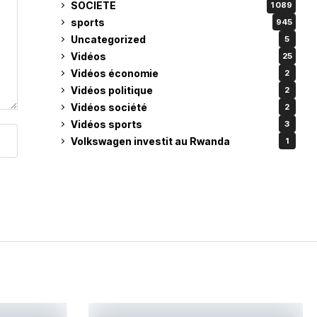
SOCIETE
1 089
sports
945
Uncategorized
5
Vidéos
25
Vidéos économie
2
Vidéos politique
2
Vidéos société
2
Vidéos sports
3
Volkswagen investit au Rwanda
1