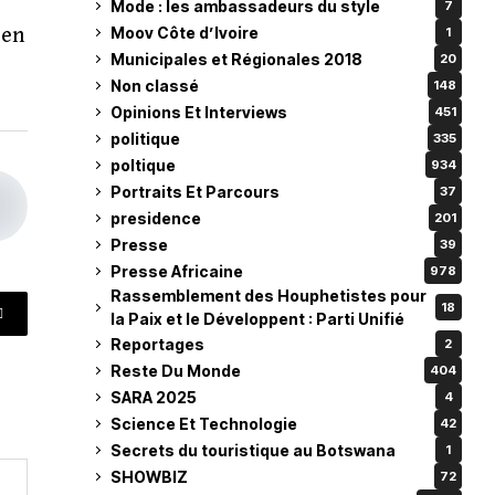
Mode : les ambassadeurs du style
7
Moov Côte d’Ivoire
 en
1
Municipales et Régionales 2018
20
Non classé
148
Opinions Et Interviews
451
politique
335
poltique
934
Portraits Et Parcours
37
presidence
201
Presse
39
Presse Africaine
978
Rassemblement des Houphetistes pour
18
la Paix et le Développent : Parti Unifié
Reportages
2
Reste Du Monde
404
SARA 2025
4
Science Et Technologie
42
Secrets du touristique au Botswana
1
SHOWBIZ
72