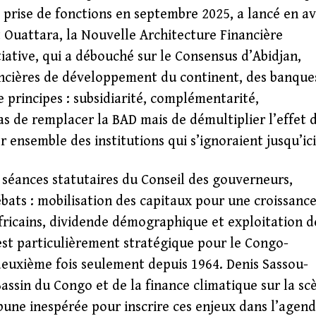
 prise de fonctions en septembre 2025, a lancé en av
t Ouattara, la Nouvelle Architecture Financière
iative, qui a débouché sur le Consensus d’Abidjan,
nancières de développement du continent, des banque
 principes : subsidiarité, complémentarité,
as de remplacer la BAD mais de démultiplier l’effet 
er ensemble des institutions qui s’ignoraient jusqu’ici
 séances statutaires du Conseil des gouverneurs,
bats : mobilisation des capitaux pour une croissanc
africains, dividende démographique et exploitation d
est particulièrement stratégique pour le Congo-
 deuxième fois seulement depuis 1964. Denis Sassou-
ssin du Congo et de la finance climatique sur la sc
ibune inespérée pour inscrire ces enjeux dans l’agen