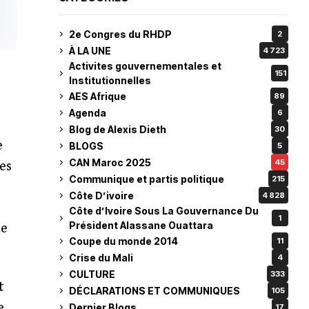
2e Congres du RHDP
2
À LA UNE
4 723
Activites gouvernementales et
151
Institutionnelles
AES Afrique
89
Agenda
6
Blog de Alexis Dieth
30
e
BLOGS
5
CAN Maroc 2025
45
es
Communique et partis politique
215
Côte D’ivoire
4 828
Côte d’Ivoire Sous La Gouvernance Du
1
Président Alassane Ouattara
de
Coupe du monde 2014
11
Crise du Mali
4
CULTURE
333
t
DÉCLARATIONS ET COMMUNIQUES
105
e
Dernier Blogs
17