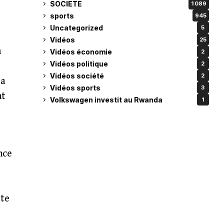
SOCIETE
1 089
sports
945
Uncategorized
5
Vidéos
25
n
Vidéos économie
2
Vidéos politique
2
Vidéos société
2
la
Vidéos sports
3
nt
Volkswagen investit au Rwanda
1
nce
tte