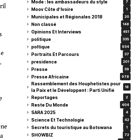
Mode : les ambassadeurs du style
7
ril
Moov Côte d’Ivoire
1
Municipales et Régionales 2018
20
Non classé
148
Opinions Et Interviews
451
s
politique
335
poltique
934
de
Portraits Et Parcours
37
presidence
.
201
Presse
39
Presse Africaine
978
Rassemblement des Houphetistes pour
18
e
la Paix et le Développent : Parti Unifié
Reportages
2
e
Reste Du Monde
404
SARA 2025
4
Science Et Technologie
42
ène
Secrets du touristique au Botswana
1
SHOWBIZ
72
da