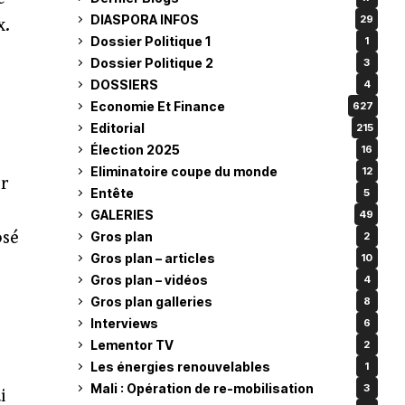
DIASPORA INFOS
29
x.
Dossier Politique 1
1
Dossier Politique 2
3
DOSSIERS
4
Economie Et Finance
627
Editorial
215
Élection 2025
16
Eliminatoire coupe du monde
12
er
Entête
5
GALERIES
49
osé
Gros plan
2
Gros plan – articles
10
Gros plan – vidéos
4
Gros plan galleries
8
Interviews
6
Lementor TV
2
Les énergies renouvelables
1
Mali : Opération de re-mobilisation
3
i