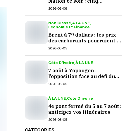
Nation ce soir : cinq
questions en suspens
2026-08-06
Non Classé
À LA UNE
Economie Et Finance
Brent à 79 dollars : les prix
des carburants pourraient-
ils baisser en septembre ?
2026-08-05
Côte D’ivoire
À LA UNE
7 août à Yopougon :
l’opposition face au défi du
dialogue
2026-08-05
À LA UNE
Côte D’ivoire
4e pont fermé du 5 au 7 août :
anticipez vos itinéraires
2026-08-05
CATEGORIES