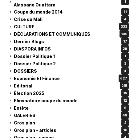
1
Alassane Ouattara
Coupe du monde 2014
11
Crise du Mali
4
CULTURE
333
DÉCLARATIONS ET COMMUNIQUES
105
Dernier Blogs
17
DIASPORA INFOS
29
Dossier Politique 1
1
Dossier Politique 2
3
DOSSIERS
4
Economie Et Finance
627
Editorial
215
Élection 2025
16
Eliminatoire coupe du monde
12
Entête
5
GALERIES
49
Gros plan
2
Gros plan – articles
10
Gros plan – vidéos
4