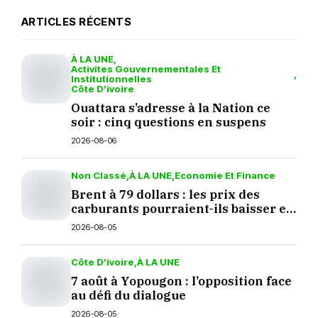
ARTICLES RÉCENTS
À LA UNE
Activites Gouvernementales Et
Institutionnelles
Côte D’ivoire
Ouattara s’adresse à la Nation ce
soir : cinq questions en suspens
2026-08-06
Non Classé
À LA UNE
Economie Et Finance
Brent à 79 dollars : les prix des
carburants pourraient-ils baisser en
septembre ?
2026-08-05
Côte D’ivoire
À LA UNE
7 août à Yopougon : l’opposition face
au défi du dialogue
2026-08-05