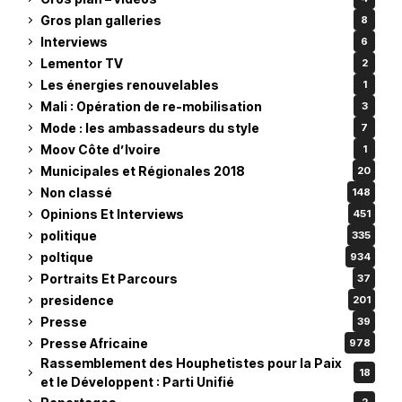
Gros plan galleries
8
Interviews
6
Lementor TV
2
Les énergies renouvelables
1
Mali : Opération de re-mobilisation
3
Mode : les ambassadeurs du style
7
Moov Côte d’Ivoire
1
Municipales et Régionales 2018
20
Non classé
148
Opinions Et Interviews
451
politique
335
poltique
934
Portraits Et Parcours
37
presidence
201
Presse
39
Presse Africaine
978
Rassemblement des Houphetistes pour la Paix
18
et le Développent : Parti Unifié