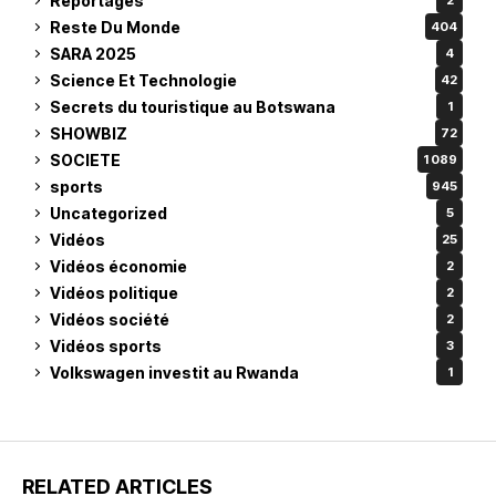
Reportages
2
Reste Du Monde
404
SARA 2025
4
Science Et Technologie
42
Secrets du touristique au Botswana
1
SHOWBIZ
72
SOCIETE
1 089
sports
945
Uncategorized
5
Vidéos
25
Vidéos économie
2
Vidéos politique
2
Vidéos société
2
Vidéos sports
3
Volkswagen investit au Rwanda
1
RELATED ARTICLES