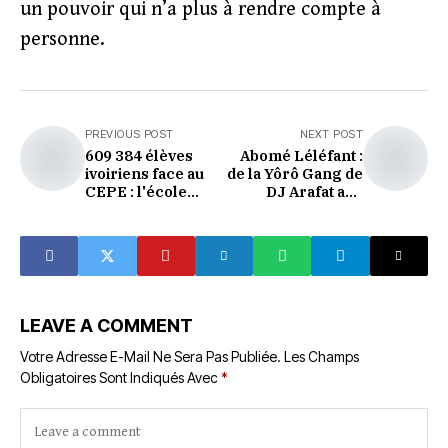
un pouvoir qui n’a plus à rendre compte à
personne.
PREVIOUS POST
NEXT POST
609 384 élèves
Abomé Léléfant :
ivoiriens face au
de la Yôrô Gang de
CEPE : l'école
DJ Arafat aux
publique à l'heure
sommets du rap
de vérité
ivoirien, portrait
d'un géant parti
trop tôt
LEAVE A COMMENT
Votre Adresse E-Mail Ne Sera Pas Publiée.
Les Champs
Obligatoires Sont Indiqués Avec
*