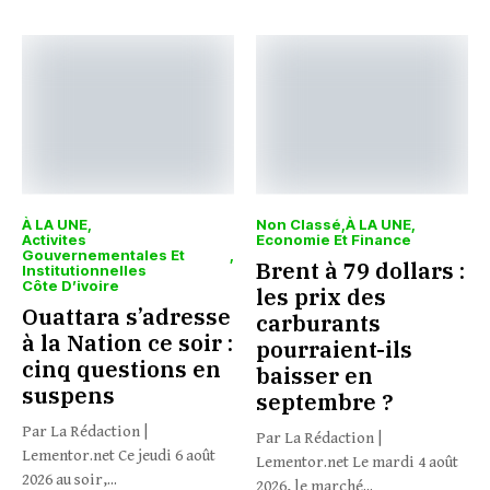
À LA UNE
Non Classé
À LA UNE
Activites
Economie Et Finance
Gouvernementales Et
Brent à 79 dollars :
Institutionnelles
Côte D’ivoire
les prix des
Ouattara s’adresse
carburants
à la Nation ce soir :
pourraient-ils
cinq questions en
baisser en
suspens
septembre ?
Par La Rédaction |
Par La Rédaction |
Lementor.net Ce jeudi 6 août
Lementor.net Le mardi 4 août
2026 au soir,...
2026, le marché...