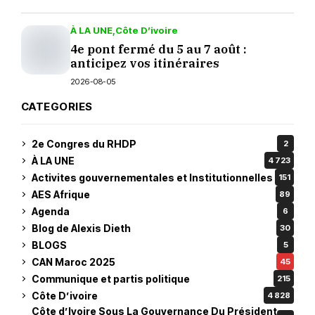
À LA UNE
Côte D’ivoire
4e pont fermé du 5 au 7 août :
anticipez vos itinéraires
2026-08-05
CATEGORIES
2e Congres du RHDP
2
À LA UNE
4 723
Activites gouvernementales et Institutionnelles
151
AES Afrique
89
Agenda
6
Blog de Alexis Dieth
30
BLOGS
5
CAN Maroc 2025
45
Communique et partis politique
215
Côte D’ivoire
4 828
Côte d’Ivoire Sous La Gouvernance Du Président