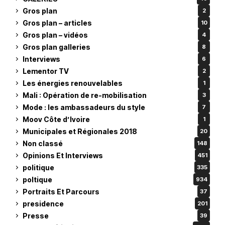
Gros plan
2
Gros plan – articles
10
Gros plan – vidéos
4
Gros plan galleries
8
Interviews
6
Lementor TV
2
Les énergies renouvelables
1
Mali : Opération de re-mobilisation
3
Mode : les ambassadeurs du style
7
Moov Côte d’Ivoire
1
Municipales et Régionales 2018
20
Non classé
148
Opinions Et Interviews
451
politique
335
poltique
934
Portraits Et Parcours
37
presidence
201
Presse
39