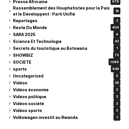
Presse Africaine
978
Rassemblement des Houphetistes pour la Paix
18
et le Développent : Parti Unifié
Reportages
2
Reste Du Monde
404
SARA 2025
4
Science Et Technologie
42
Secrets du touristique au Botswana
1
SHOWBIZ
72
SOCIETE
1 089
sports
945
Uncategorized
5
Vidéos
25
Vidéos économie
2
Vidéos politique
2
Vidéos société
2
Vidéos sports
3
Volkswagen investit au Rwanda
1