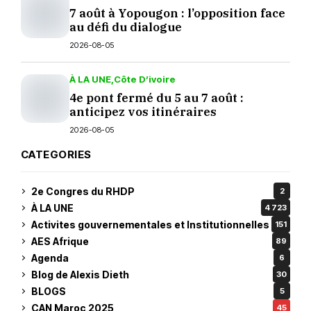
7 août à Yopougon : l’opposition face
au défi du dialogue
2026-08-05
À LA UNE
Côte D’ivoire
4e pont fermé du 5 au 7 août :
anticipez vos itinéraires
2026-08-05
CATEGORIES
2e Congres du RHDP
2
À LA UNE
4 723
Activites gouvernementales et Institutionnelles
151
AES Afrique
89
Agenda
6
Blog de Alexis Dieth
30
BLOGS
5
CAN Maroc 2025
45