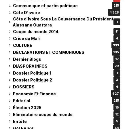
Communique et partis politique
215
Côte D’ivoire
4 828
Côte d’Ivoire Sous La Gouvernance Du Président
1
Alassane Ouattara
Coupe du monde 2014
11
Crise du Mali
4
CULTURE
333
DÉCLARATIONS ET COMMUNIQUES
105
Dernier Blogs
17
DIASPORA INFOS
29
Dossier Politique 1
1
Dossier Politique 2
3
DOSSIERS
4
Economie Et Finance
627
Editorial
215
Élection 2025
16
Eliminatoire coupe du monde
12
Entête
5
GALERIES
49