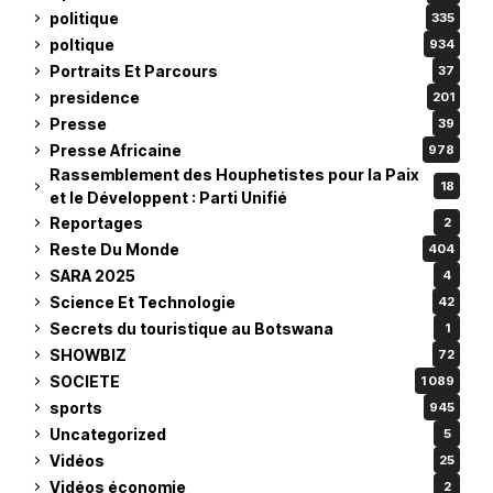
politique
335
poltique
934
Portraits Et Parcours
37
presidence
201
Presse
39
Presse Africaine
978
Rassemblement des Houphetistes pour la Paix
18
et le Développent : Parti Unifié
Reportages
2
Reste Du Monde
404
SARA 2025
4
Science Et Technologie
42
Secrets du touristique au Botswana
1
SHOWBIZ
72
SOCIETE
1 089
sports
945
Uncategorized
5
Vidéos
25
Vidéos économie
2