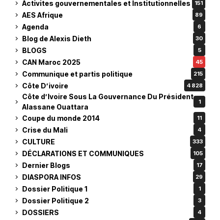
Activites gouvernementales et Institutionnelles
151
AES Afrique
89
Agenda
6
Blog de Alexis Dieth
30
BLOGS
5
CAN Maroc 2025
45
Communique et partis politique
215
Côte D’ivoire
4 828
Côte d’Ivoire Sous La Gouvernance Du Président
1
Alassane Ouattara
Coupe du monde 2014
11
Crise du Mali
4
CULTURE
333
DÉCLARATIONS ET COMMUNIQUES
105
Dernier Blogs
17
DIASPORA INFOS
29
Dossier Politique 1
1
Dossier Politique 2
3
DOSSIERS
4