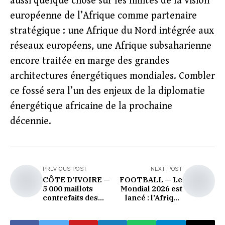
aussi quelque chose sur les limites de la vision
européenne de l’Afrique comme partenaire
stratégique : une Afrique du Nord intégrée aux
réseaux européens, une Afrique subsaharienne
encore traitée en marge des grandes
architectures énergétiques mondiales. Combler
ce fossé sera l’un des enjeux de la diplomatie
énergétique africaine de la prochaine
décennie.
PREVIOUS POST
NEXT POST
CÔTE D'IVOIRE —
FOOTBALL — Le
5 000 maillots
Mondial 2026 est
contrefaits des
lancé : l'Afrique
Éléphants saisis à
entre dans la plus
Adjamé : le revers
grande fête de son
de la fièvre du
histoire