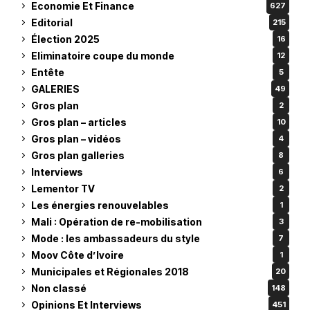
Economie Et Finance
627
Editorial
215
Élection 2025
16
Eliminatoire coupe du monde
12
Entête
5
GALERIES
49
Gros plan
2
Gros plan – articles
10
Gros plan – vidéos
4
Gros plan galleries
8
Interviews
6
Lementor TV
2
Les énergies renouvelables
1
Mali : Opération de re-mobilisation
3
Mode : les ambassadeurs du style
7
Moov Côte d’Ivoire
1
Municipales et Régionales 2018
20
Non classé
148
Opinions Et Interviews
451