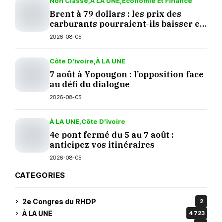
Non Classé
À LA UNE
Economie Et Finance
Brent à 79 dollars : les prix des
carburants pourraient-ils baisser en
septembre ?
2026-08-05
Côte D’ivoire
À LA UNE
7 août à Yopougon : l’opposition face
au défi du dialogue
2026-08-05
À LA UNE
Côte D’ivoire
4e pont fermé du 5 au 7 août :
anticipez vos itinéraires
2026-08-05
CATEGORIES
2e Congres du RHDP
2
À LA UNE
4 723