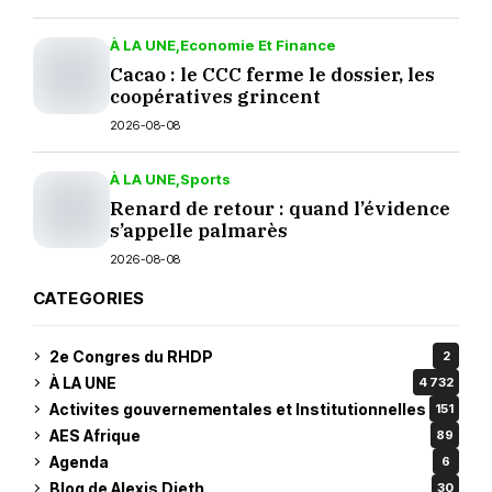
À LA UNE
Economie Et Finance
Cacao : le CCC ferme le dossier, les
coopératives grincent
2026-08-08
À LA UNE
Sports
Renard de retour : quand l’évidence
s’appelle palmarès
2026-08-08
CATEGORIES
2e Congres du RHDP
2
À LA UNE
4 732
Activites gouvernementales et Institutionnelles
151
AES Afrique
89
Agenda
6
Blog de Alexis Dieth
30