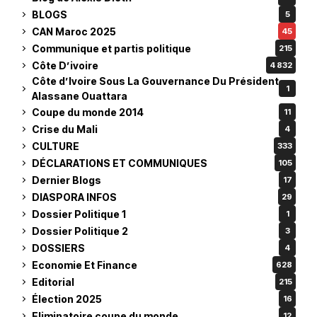
BLOGS
5
CAN Maroc 2025
45
Communique et partis politique
215
Côte D’ivoire
4 832
Côte d’Ivoire Sous La Gouvernance Du Président
1
Alassane Ouattara
Coupe du monde 2014
11
Crise du Mali
4
CULTURE
333
DÉCLARATIONS ET COMMUNIQUES
105
Dernier Blogs
17
DIASPORA INFOS
29
Dossier Politique 1
1
Dossier Politique 2
3
DOSSIERS
4
Economie Et Finance
628
Editorial
215
Élection 2025
16
Eliminatoire coupe du monde
12