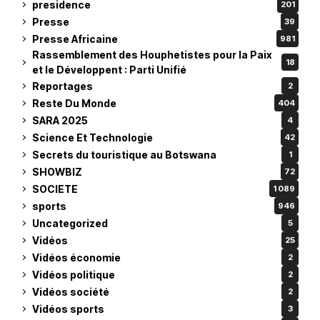
presidence
201
Presse
39
Presse Africaine
981
Rassemblement des Houphetistes pour la Paix
18
et le Développent : Parti Unifié
Reportages
2
Reste Du Monde
404
SARA 2025
4
Science Et Technologie
42
Secrets du touristique au Botswana
1
SHOWBIZ
72
SOCIETE
1 089
sports
946
Uncategorized
5
Vidéos
25
Vidéos économie
2
Vidéos politique
2
Vidéos société
2
Vidéos sports
3