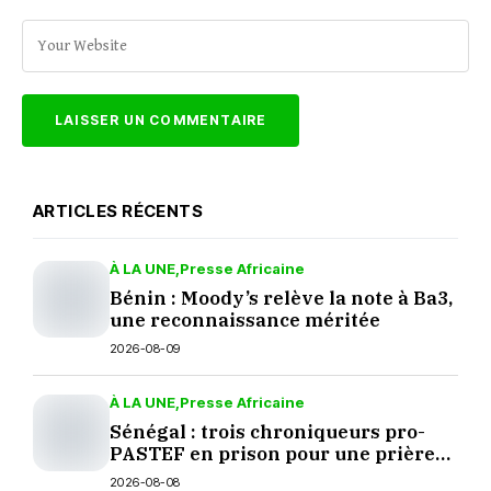
ARTICLES RÉCENTS
À LA UNE
Presse Africaine
Bénin : Moody’s relève la note à Ba3,
une reconnaissance méritée
2026-08-09
À LA UNE
Presse Africaine
Sénégal : trois chroniqueurs pro-
PASTEF en prison pour une prière
sur TikTok
2026-08-08