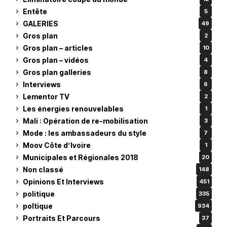
Entête
5
GALERIES
49
Gros plan
2
Gros plan – articles
10
Gros plan – vidéos
4
Gros plan galleries
8
Interviews
6
Lementor TV
2
Les énergies renouvelables
1
Mali : Opération de re-mobilisation
3
Mode : les ambassadeurs du style
7
Moov Côte d’Ivoire
1
Municipales et Régionales 2018
20
Non classé
148
Opinions Et Interviews
451
politique
335
poltique
934
Portraits Et Parcours
37