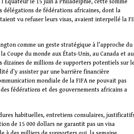
 l’Équateur le 15 juin à Philadelphie, cette somme
s délégations de fédérations africaines, dont la
taient vu refuser leurs visas, avaient interpellé la F
hington comme un geste stratégique à l’approche du
ser la Coupe du monde aux États-Unis, au Canada et au
 dizaines de millions de supporters potentiels sur l
lité d’y assister par une barrière financière
 communication mondiale de la FIFA ne pouvait pas
 des fédérations et des gouvernements africains a
es habituelles, entretiens consulaires, justificatif
tion de 15 000 dollars ne garantit pas un visa
e à des milliers de supporters qui, la semaine