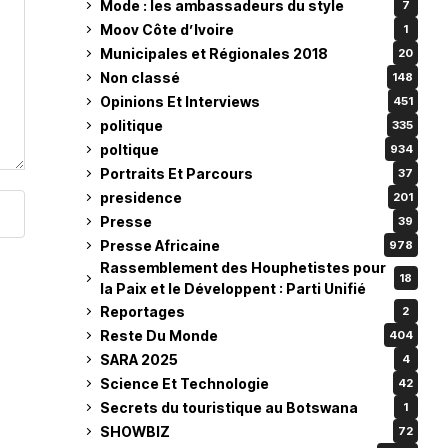
Mode : les ambassadeurs du style
7
Moov Côte d’Ivoire
1
Municipales et Régionales 2018
20
Non classé
148
Opinions Et Interviews
451
politique
335
poltique
934
Portraits Et Parcours
37
presidence
201
Presse
39
Presse Africaine
978
Rassemblement des Houphetistes pour
18
la Paix et le Développent : Parti Unifié
Reportages
2
Reste Du Monde
404
SARA 2025
4
Science Et Technologie
42
Secrets du touristique au Botswana
1
SHOWBIZ
72