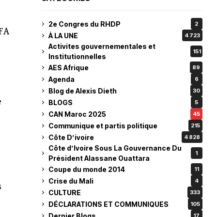
2e Congres du RHDP
2
IFA
À LA UNE
4 723
Activites gouvernementales et
151
Institutionnelles
AES Afrique
89
Agenda
6
Blog de Alexis Dieth
30
e
BLOGS
5
CAN Maroc 2025
45
Communique et partis politique
215
Côte D’ivoire
4 828
Côte d’Ivoire Sous La Gouvernance Du
1
Président Alassane Ouattara
Coupe du monde 2014
11
Crise du Mali
4
s
CULTURE
333
DÉCLARATIONS ET COMMUNIQUES
105
Dernier Blogs
17