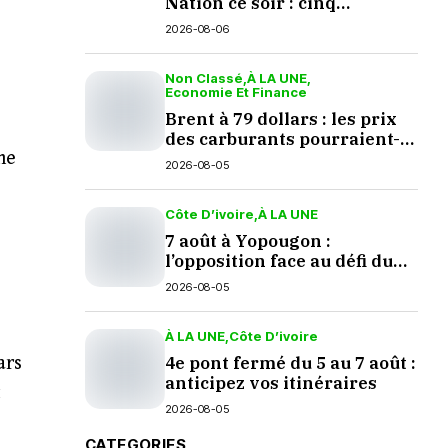
Nation ce soir : cinq
questions en suspens
2026-08-06
Non Classé
À LA UNE
Economie Et Finance
Brent à 79 dollars : les prix
des carburants pourraient-
ne
ils baisser en septembre ?
2026-08-05
Côte D’ivoire
À LA UNE
7 août à Yopougon :
l’opposition face au défi du
dialogue
2026-08-05
À LA UNE
Côte D’ivoire
ars
4e pont fermé du 5 au 7 août :
anticipez vos itinéraires
t
2026-08-05
CATEGORIES