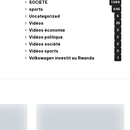
SOCIETE
1 089
sports
945
Uncategorized
5
Vidéos
25
Vidéos économie
2
Vidéos politique
2
Vidéos société
2
Vidéos sports
3
Volkswagen investit au Rwanda
1