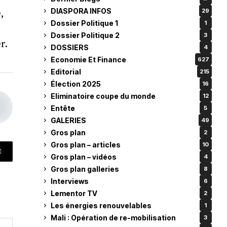
DIASPORA INFOS
29
,
Dossier Politique 1
1
Dossier Politique 2
3
r.
DOSSIERS
4
Economie Et Finance
627
Editorial
215
Élection 2025
16
Eliminatoire coupe du monde
12
Entête
5
GALERIES
49
Gros plan
2
Gros plan – articles
10
Gros plan – vidéos
4
Gros plan galleries
8
Interviews
6
Lementor TV
2
Les énergies renouvelables
1
Mali : Opération de re-mobilisation
3