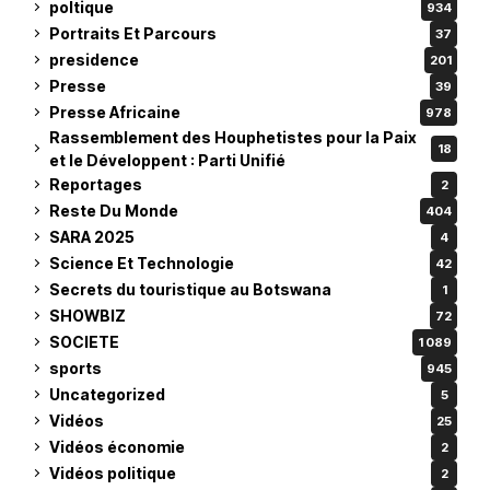
poltique
934
Portraits Et Parcours
37
presidence
201
Presse
39
Presse Africaine
978
Rassemblement des Houphetistes pour la Paix
18
et le Développent : Parti Unifié
Reportages
2
Reste Du Monde
404
SARA 2025
4
Science Et Technologie
42
Secrets du touristique au Botswana
1
SHOWBIZ
72
SOCIETE
1 089
sports
945
Uncategorized
5
Vidéos
25
Vidéos économie
2
Vidéos politique
2