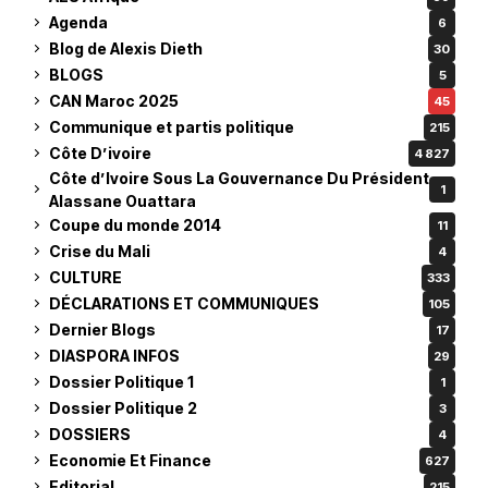
Agenda
6
Blog de Alexis Dieth
30
BLOGS
5
CAN Maroc 2025
45
Communique et partis politique
215
Côte D’ivoire
4 827
Côte d’Ivoire Sous La Gouvernance Du Président
1
Alassane Ouattara
Coupe du monde 2014
11
Crise du Mali
4
CULTURE
333
DÉCLARATIONS ET COMMUNIQUES
105
Dernier Blogs
17
DIASPORA INFOS
29
Dossier Politique 1
1
Dossier Politique 2
3
DOSSIERS
4
Economie Et Finance
627
Editorial
215