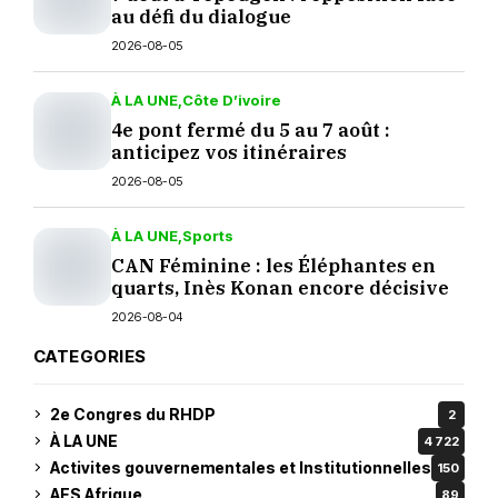
au défi du dialogue
2026-08-05
À LA UNE
Côte D’ivoire
4e pont fermé du 5 au 7 août :
anticipez vos itinéraires
2026-08-05
À LA UNE
Sports
CAN Féminine : les Éléphantes en
quarts, Inès Konan encore décisive
2026-08-04
CATEGORIES
2e Congres du RHDP
2
À LA UNE
4 722
Activites gouvernementales et Institutionnelles
150
AES Afrique
89