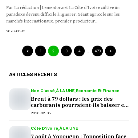
Par La rédaction | Lementor.net La Côte d’Ivoire cultive un
paradoxe devenu difficile à ignorer. Géant agricole sur les
marchés internationaux, premier producteur...
2026-08-01
1
2
3
4
…
473
ARTICLES RÉCENTS
Non Classé
À LA UNE
Economie Et Finance
Brent à 79 dollars : les prix des
carburants pourraient-ils baisser en
septembre ?
2026-08-05
Côte D’ivoire
À LA UNE
7 août à Yopougon : l’opposition face