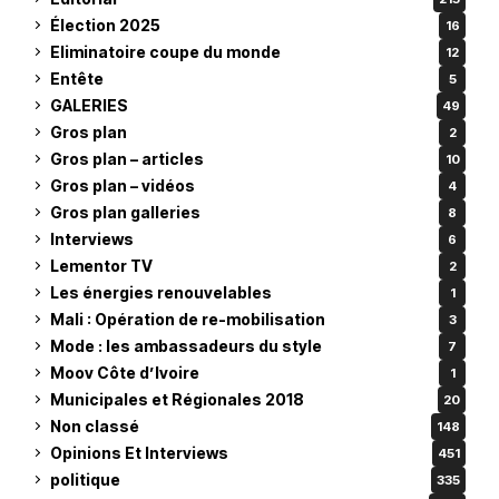
Élection 2025
16
Eliminatoire coupe du monde
12
Entête
5
GALERIES
49
Gros plan
2
Gros plan – articles
10
Gros plan – vidéos
4
Gros plan galleries
8
Interviews
6
Lementor TV
2
Les énergies renouvelables
1
Mali : Opération de re-mobilisation
3
Mode : les ambassadeurs du style
7
Moov Côte d’Ivoire
1
Municipales et Régionales 2018
20
Non classé
148
Opinions Et Interviews
451
politique
335