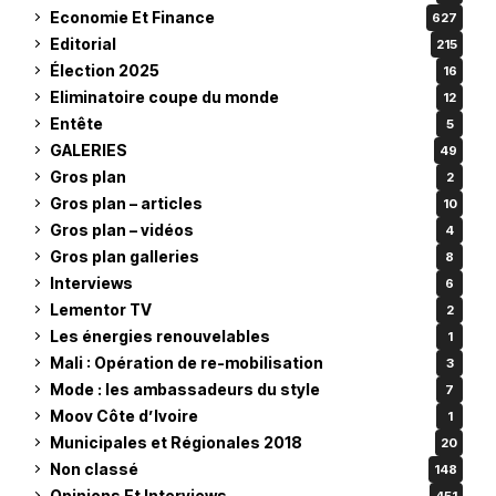
Economie Et Finance
627
Editorial
215
Élection 2025
16
Eliminatoire coupe du monde
12
Entête
5
GALERIES
49
Gros plan
2
Gros plan – articles
10
Gros plan – vidéos
4
Gros plan galleries
8
Interviews
6
Lementor TV
2
Les énergies renouvelables
1
Mali : Opération de re-mobilisation
3
Mode : les ambassadeurs du style
7
Moov Côte d’Ivoire
1
Municipales et Régionales 2018
20
Non classé
148
Opinions Et Interviews
451