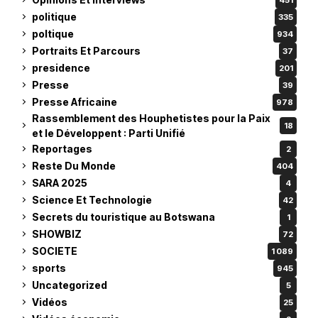
politique
335
poltique
934
Portraits Et Parcours
37
presidence
201
Presse
39
Presse Africaine
978
Rassemblement des Houphetistes pour la Paix
18
et le Développent : Parti Unifié
Reportages
2
Reste Du Monde
404
SARA 2025
4
Science Et Technologie
42
Secrets du touristique au Botswana
1
SHOWBIZ
72
SOCIETE
1 089
sports
945
Uncategorized
5
Vidéos
25