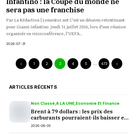
Infantino : la Coupe du monde ne
sera pas une franchise
Par La Rédaction | Lementor.net C’est un désaveu retentissant
pour Gianni Infantino. Jeudi 31 juillet 2026, lors d’une réunion
organisée en visioconférence, l’UEFA...
2026-07-31
1
2
3
4
5
…
473
ARTICLES RÉCENTS
Non Classé
À LA UNE
Economie Et Finance
Brent à 79 dollars : les prix des
carburants pourraient-ils baisser en
septembre ?
2026-08-05