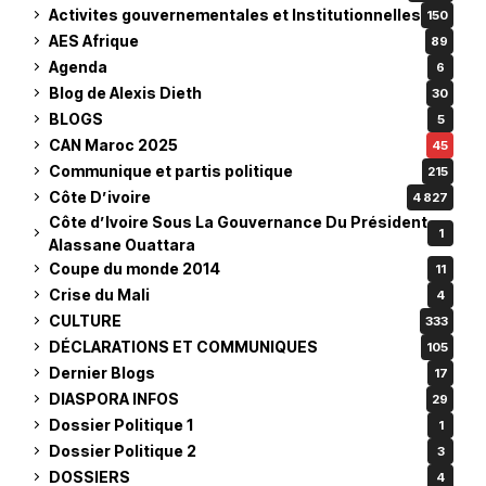
Activites gouvernementales et Institutionnelles
150
AES Afrique
89
Agenda
6
Blog de Alexis Dieth
30
BLOGS
5
CAN Maroc 2025
45
Communique et partis politique
215
Côte D’ivoire
4 827
Côte d’Ivoire Sous La Gouvernance Du Président
1
Alassane Ouattara
Coupe du monde 2014
11
Crise du Mali
4
CULTURE
333
DÉCLARATIONS ET COMMUNIQUES
105
Dernier Blogs
17
DIASPORA INFOS
29
Dossier Politique 1
1
Dossier Politique 2
3
DOSSIERS
4