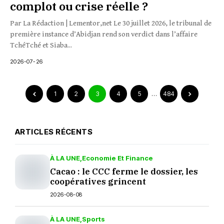
complot ou crise réelle ?
Par La Rédaction | Lementor,net Le 30 juillet 2026, le tribunal de
première instance d’Abidjan rend son verdict dans l’affaire
TchéTché et Siaba...
2026-07-26
1
2
3
4
5
…
484
ARTICLES RÉCENTS
À LA UNE
Economie Et Finance
Cacao : le CCC ferme le dossier, les
coopératives grincent
2026-08-08
À LA UNE
Sports