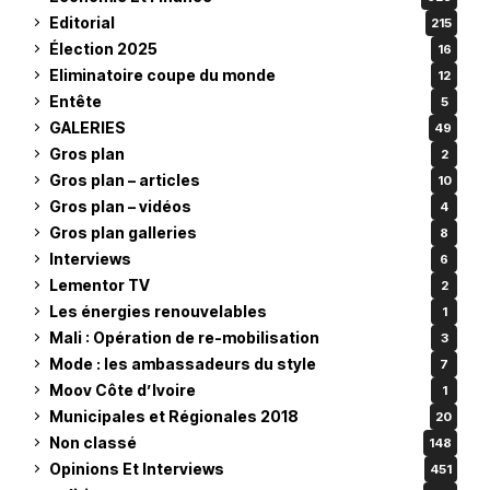
Editorial
215
Élection 2025
16
Eliminatoire coupe du monde
12
Entête
5
GALERIES
49
Gros plan
2
Gros plan – articles
10
Gros plan – vidéos
4
Gros plan galleries
8
Interviews
6
Lementor TV
2
Les énergies renouvelables
1
Mali : Opération de re-mobilisation
3
Mode : les ambassadeurs du style
7
Moov Côte d’Ivoire
1
Municipales et Régionales 2018
20
Non classé
148
Opinions Et Interviews
451