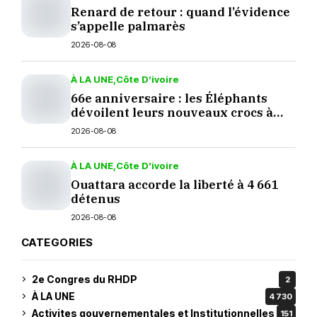
Renard de retour : quand l’évidence
s’appelle palmarès
2026-08-08
À LA UNE
Côte D’ivoire
66e anniversaire : les Éléphants
dévoilent leurs nouveaux crocs à
Yopougon
2026-08-08
À LA UNE
Côte D’ivoire
Ouattara accorde la liberté à 4 661
détenus
2026-08-08
CATEGORIES
2e Congres du RHDP
2
À LA UNE
4 730
Activites gouvernementales et Institutionnelles
151