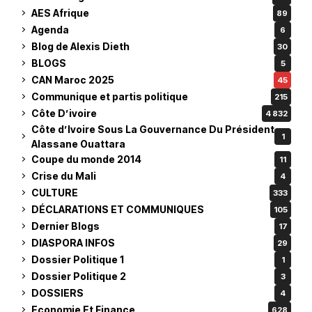
AES Afrique
89
Agenda
6
Blog de Alexis Dieth
30
BLOGS
5
CAN Maroc 2025
45
Communique et partis politique
215
Côte D’ivoire
4 832
Côte d’Ivoire Sous La Gouvernance Du Président
1
Alassane Ouattara
Coupe du monde 2014
11
Crise du Mali
4
CULTURE
333
DÉCLARATIONS ET COMMUNIQUES
105
Dernier Blogs
17
DIASPORA INFOS
29
Dossier Politique 1
1
Dossier Politique 2
3
DOSSIERS
4
Economie Et Finance
628