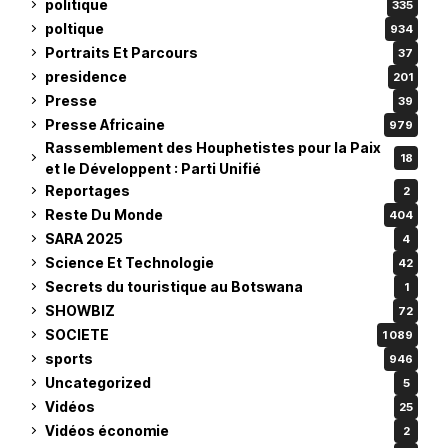
politique
335
poltique
934
Portraits Et Parcours
37
presidence
201
Presse
39
Presse Africaine
979
Rassemblement des Houphetistes pour la Paix
18
et le Développent : Parti Unifié
Reportages
2
Reste Du Monde
404
SARA 2025
4
Science Et Technologie
42
Secrets du touristique au Botswana
1
SHOWBIZ
72
SOCIETE
1 089
sports
946
Uncategorized
5
Vidéos
25
Vidéos économie
2