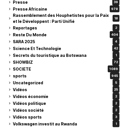
Presse
39
Presse Africaine
978
Rassemblement des Houphetistes pour la Paix
18
et le Développent : Parti Unifié
Reportages
2
Reste Du Monde
404
SARA 2025
4
Science Et Technologie
42
Secrets du touristique au Botswana
1
SHOWBIZ
72
SOCIETE
1 089
sports
945
Uncategorized
5
Vidéos
25
Vidéos économie
2
Vidéos politique
2
Vidéos société
2
Vidéos sports
3
Volkswagen investit au Rwanda
1