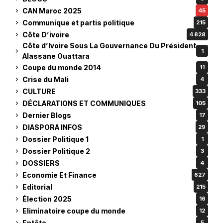
CAN Maroc 2025
45
Communique et partis politique
215
Côte D’ivoire
4 828
Côte d’Ivoire Sous La Gouvernance Du Président
1
Alassane Ouattara
Coupe du monde 2014
11
Crise du Mali
4
CULTURE
333
DÉCLARATIONS ET COMMUNIQUES
105
Dernier Blogs
17
DIASPORA INFOS
29
Dossier Politique 1
1
Dossier Politique 2
3
DOSSIERS
4
Economie Et Finance
627
Editorial
215
Élection 2025
16
Eliminatoire coupe du monde
12
Entête
5