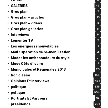
GALERIES
49
Gros plan
2
Gros plan – articles
10
Gros plan – vidéos
4
Gros plan galleries
8
Interviews
6
Lementor TV
2
Les énergies renouvelables
1
Mali : Opération de re-mobilisation
3
Mode : les ambassadeurs du style
7
Moov Côte d’Ivoire
1
Municipales et Régionales 2018
20
Non classé
148
Opinions Et Interviews
451
politique
335
poltique
934
Portraits Et Parcours
37
presidence
201