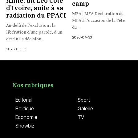
Ahilé, dit Léo Côte
camp
d’Ivoire, suite à sa
radiation du PPACI
MFA | MFA Déclaration du
MFA à l’occasion de la Fête
Au-delà de l’exclusion : la
du...
libération d’une parole, d’un
2026-04-30
destin La décision...
2026-05-15
Nos rubriques
Editorial
Sport
Politique
Galerie
Economie
TV
Showbiz