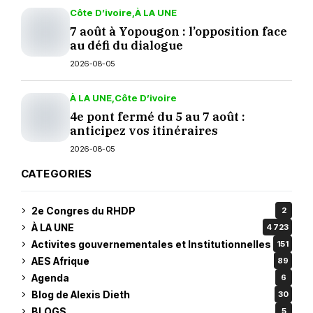
Côte D’ivoire
À LA UNE
7 août à Yopougon : l’opposition face
au défi du dialogue
2026-08-05
À LA UNE
Côte D’ivoire
4e pont fermé du 5 au 7 août :
anticipez vos itinéraires
2026-08-05
CATEGORIES
2e Congres du RHDP
2
À LA UNE
4 723
Activites gouvernementales et Institutionnelles
151
AES Afrique
89
Agenda
6
Blog de Alexis Dieth
30
BLOGS
5