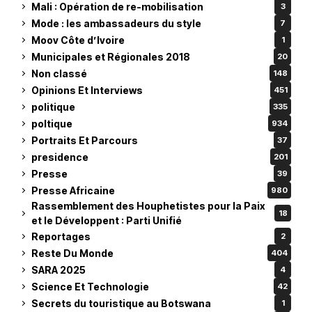
Mali : Opération de re-mobilisation
3
Mode : les ambassadeurs du style
7
Moov Côte d’Ivoire
1
Municipales et Régionales 2018
20
Non classé
148
Opinions Et Interviews
451
politique
335
poltique
934
Portraits Et Parcours
37
presidence
201
Presse
39
Presse Africaine
980
Rassemblement des Houphetistes pour la Paix
18
et le Développent : Parti Unifié
Reportages
2
Reste Du Monde
404
SARA 2025
4
Science Et Technologie
42
Secrets du touristique au Botswana
1