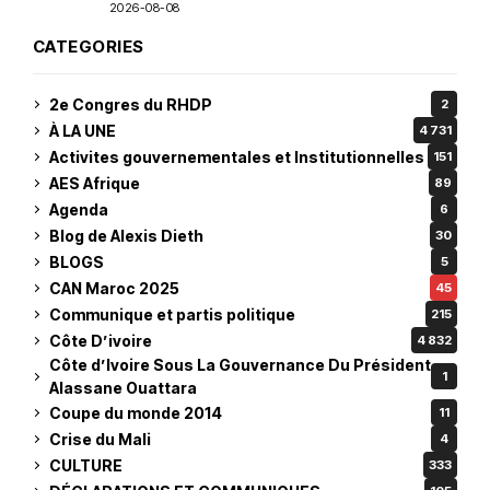
Yopougon
2026-08-08
CATEGORIES
2e Congres du RHDP
2
À LA UNE
4 731
Activites gouvernementales et Institutionnelles
151
AES Afrique
89
Agenda
6
Blog de Alexis Dieth
30
BLOGS
5
CAN Maroc 2025
45
Communique et partis politique
215
Côte D’ivoire
4 832
Côte d’Ivoire Sous La Gouvernance Du Président
1
Alassane Ouattara
Coupe du monde 2014
11
Crise du Mali
4
CULTURE
333