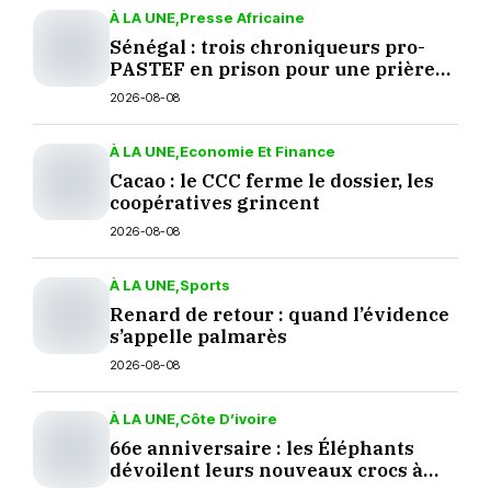
À LA UNE
Presse Africaine
Sénégal : trois chroniqueurs pro-
PASTEF en prison pour une prière
sur TikTok
2026-08-08
À LA UNE
Economie Et Finance
Cacao : le CCC ferme le dossier, les
coopératives grincent
2026-08-08
À LA UNE
Sports
Renard de retour : quand l’évidence
s’appelle palmarès
2026-08-08
À LA UNE
Côte D’ivoire
66e anniversaire : les Éléphants
dévoilent leurs nouveaux crocs à