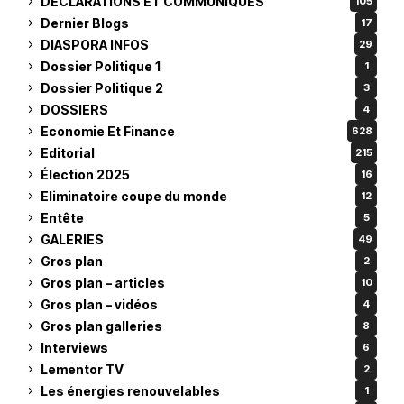
DÉCLARATIONS ET COMMUNIQUES
105
Dernier Blogs
17
DIASPORA INFOS
29
Dossier Politique 1
1
Dossier Politique 2
3
DOSSIERS
4
Economie Et Finance
628
Editorial
215
Élection 2025
16
Eliminatoire coupe du monde
12
Entête
5
GALERIES
49
Gros plan
2
Gros plan – articles
10
Gros plan – vidéos
4
Gros plan galleries
8
Interviews
6
Lementor TV
2
Les énergies renouvelables
1