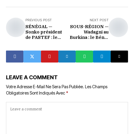
PREVIOUS POST
NEXT POST
SÉNÉGAL —
SOUS-RÉGION —
Sonko président
Wadagni au
de PASTEF : le
Burkina : le Bénin
camp d'en face est
joue sur tous les
désormais officiel
tableaux
LEAVE A COMMENT
Votre Adresse E-Mail Ne Sera Pas Publiée.
Les Champs
Obligatoires Sont Indiqués Avec
*