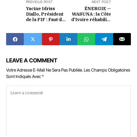
PREVIOUS POST
NEXT POST
Yacine Idriss
ÉNERGIE —
Diallo, Président
WASUNA : la Côte
de la FIF : Faut-il
d'Ivoire réhabilite
sacrifier un
son parc
bâtisseur après
hydroélectrique et
une défaite ?
installe le solaire
pour sécuriser sa
production
LEAVE A COMMENT
Votre Adresse E-Mail Ne Sera Pas Publiée.
Les Champs Obligatoires
Sont Indiqués Avec
*