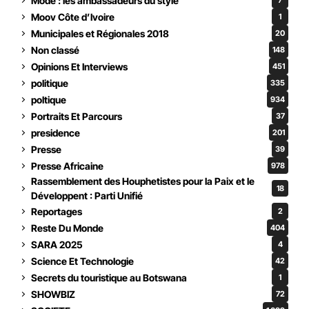
Mode : les ambassadeurs du style
7
Moov Côte d’Ivoire
1
Municipales et Régionales 2018
20
Non classé
148
Opinions Et Interviews
451
politique
335
poltique
934
Portraits Et Parcours
37
presidence
201
Presse
39
Presse Africaine
978
Rassemblement des Houphetistes pour la Paix et le
18
Développent : Parti Unifié
Reportages
2
Reste Du Monde
404
SARA 2025
4
Science Et Technologie
42
Secrets du touristique au Botswana
1
SHOWBIZ
72