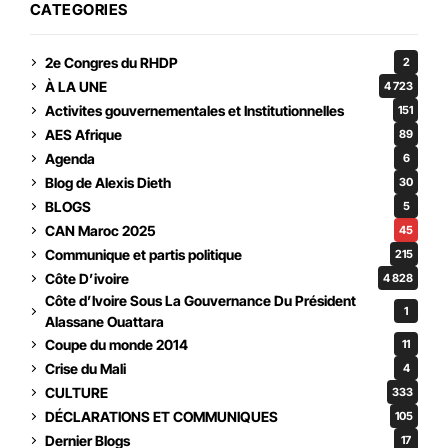
CATEGORIES
2e Congres du RHDP
2
À LA UNE
4 723
Activites gouvernementales et Institutionnelles
151
AES Afrique
89
Agenda
6
Blog de Alexis Dieth
30
BLOGS
5
CAN Maroc 2025
45
Communique et partis politique
215
Côte D’ivoire
4 828
Côte d’Ivoire Sous La Gouvernance Du Président
1
Alassane Ouattara
Coupe du monde 2014
11
Crise du Mali
4
CULTURE
333
DÉCLARATIONS ET COMMUNIQUES
105
Dernier Blogs
17