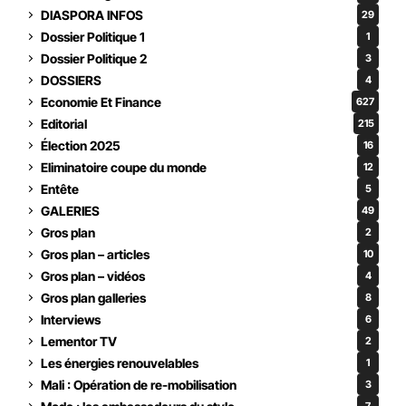
DIASPORA INFOS
29
Dossier Politique 1
1
Dossier Politique 2
3
DOSSIERS
4
Economie Et Finance
627
Editorial
215
Élection 2025
16
Eliminatoire coupe du monde
12
Entête
5
GALERIES
49
Gros plan
2
Gros plan – articles
10
Gros plan – vidéos
4
Gros plan galleries
8
Interviews
6
Lementor TV
2
Les énergies renouvelables
1
Mali : Opération de re-mobilisation
3