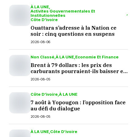
À LA UNE
Activites Gouvernementales Et
Institutionnelles
Côte D’ivoire
Ouattara s’adresse à la Nation ce
soir : cinq questions en suspens
2026-08-06
Non Classé
À LA UNE
Economie Et Finance
Brent à 79 dollars : les prix des
carburants pourraient-ils baisser en
septembre ?
2026-08-05
Côte D’ivoire
À LA UNE
7 août à Yopougon : l’opposition face
au défi du dialogue
2026-08-05
À LA UNE
Côte D’ivoire