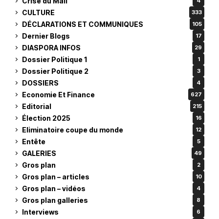
Crise du Mali
4
CULTURE
333
DÉCLARATIONS ET COMMUNIQUES
105
Dernier Blogs
17
DIASPORA INFOS
29
Dossier Politique 1
1
Dossier Politique 2
3
DOSSIERS
4
Economie Et Finance
627
Editorial
215
Élection 2025
16
Eliminatoire coupe du monde
12
Entête
5
GALERIES
49
Gros plan
2
Gros plan – articles
10
Gros plan – vidéos
4
Gros plan galleries
8
Interviews
6