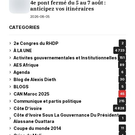
4e pont fermé du 5 au 7 août :
anticipez vos itinéraires
2026-08-05
CATEGORIES
2e Congres du RHDP
2
À LA UNE
4 723
Activites gouvernementales et Institutionnelles
151
AES Afrique
89
Agenda
6
Blog de Alexis Dieth
30
BLOGS
5
CAN Maroc 2025
45
Communique et partis politique
215
Côte D’ivoire
4 828
Côte d’Ivoire Sous La Gouvernance Du Président
1
Alassane Ouattara
Coupe du monde 2014
11