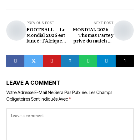
PREVIOUS POST
NEXT POST
FOOTBALL — Le
MONDIAL 2026 —
Mondial 2026 est
Thomas Partey
lancé : l'Afrique
privé du match du
entre dans la plus
Ghana contre le
grande fête de son
Panama : quand la
histoire
justice s'invite sur
footballistique
le terrain du
football
LEAVE A COMMENT
Votre Adresse E-Mail Ne Sera Pas Publiée.
Les Champs
Obligatoires Sont Indiqués Avec
*