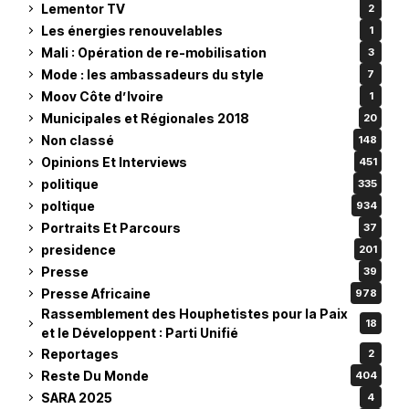
Lementor TV
2
Les énergies renouvelables
1
Mali : Opération de re-mobilisation
3
Mode : les ambassadeurs du style
7
Moov Côte d’Ivoire
1
Municipales et Régionales 2018
20
Non classé
148
Opinions Et Interviews
451
politique
335
poltique
934
Portraits Et Parcours
37
presidence
201
Presse
39
Presse Africaine
978
Rassemblement des Houphetistes pour la Paix
18
et le Développent : Parti Unifié
Reportages
2
Reste Du Monde
404
SARA 2025
4