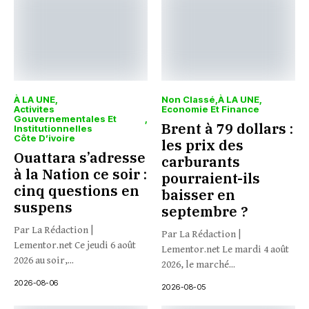
À LA UNE
Non Classé
À LA UNE
Activites
Economie Et Finance
Gouvernementales Et
Brent à 79 dollars :
Institutionnelles
Côte D’ivoire
les prix des
Ouattara s’adresse
carburants
à la Nation ce soir :
pourraient-ils
cinq questions en
baisser en
suspens
septembre ?
Par La Rédaction |
Par La Rédaction |
Lementor.net Ce jeudi 6 août
Lementor.net Le mardi 4 août
2026 au soir,...
2026, le marché...
2026-08-06
2026-08-05