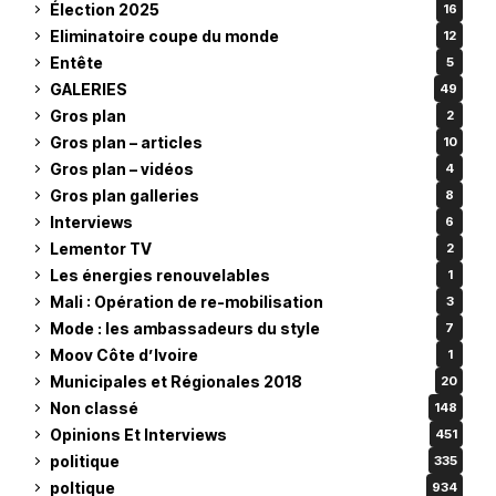
Élection 2025
16
Eliminatoire coupe du monde
12
Entête
5
GALERIES
49
Gros plan
2
Gros plan – articles
10
Gros plan – vidéos
4
Gros plan galleries
8
Interviews
6
Lementor TV
2
Les énergies renouvelables
1
Mali : Opération de re-mobilisation
3
Mode : les ambassadeurs du style
7
Moov Côte d’Ivoire
1
Municipales et Régionales 2018
20
Non classé
148
Opinions Et Interviews
451
politique
335
poltique
934