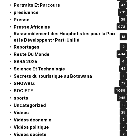
Portraits Et Parcours
37
presidence
201
Presse
39
Presse Africaine
978
Rassemblement des Houphetistes pour la Paix
18
et le Développent : Parti Unifié
Reportages
2
Reste Du Monde
404
SARA 2025
4
Science Et Technologie
42
Secrets du touristique au Botswana
1
SHOWBIZ
72
SOCIETE
1 089
sports
945
Uncategorized
5
Vidéos
25
Vidéos économie
2
Vidéos politique
2
Vidéos société
2