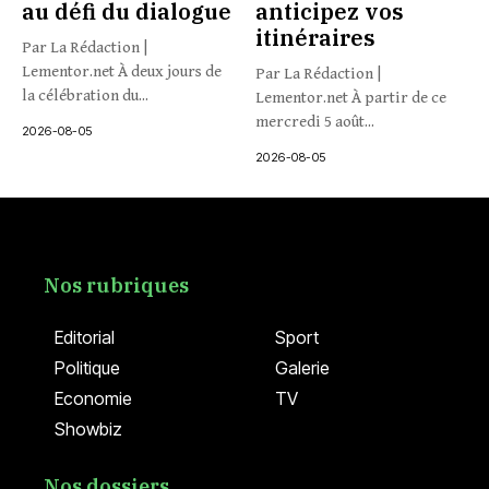
au défi du dialogue
anticipez vos
itinéraires
Par La Rédaction |
Lementor.net À deux jours de
Par La Rédaction |
la célébration du...
Lementor.net À partir de ce
mercredi 5 août...
2026-08-05
2026-08-05
Nos rubriques
Editorial
Sport
Politique
Galerie
Economie
TV
Showbiz
Nos dossiers