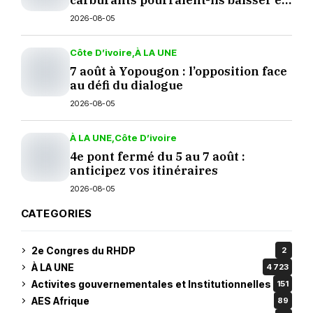
carburants pourraient-ils baisser en
septembre ?
2026-08-05
Côte D’ivoire
À LA UNE
7 août à Yopougon : l’opposition face
au défi du dialogue
2026-08-05
À LA UNE
Côte D’ivoire
4e pont fermé du 5 au 7 août :
anticipez vos itinéraires
2026-08-05
CATEGORIES
2e Congres du RHDP
2
À LA UNE
4 723
Activites gouvernementales et Institutionnelles
151
AES Afrique
89