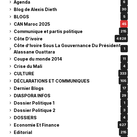
Agenda
6
Blog de Alexis Dieth
30
BLOGS
5
CAN Maroc 2025
45
Communique et partis politique
215
Côte D’ivoire
4 828
Côte d’Ivoire Sous La Gouvernance Du Président
1
Alassane Ouattara
Coupe du monde 2014
11
Crise du Mali
4
CULTURE
333
DÉCLARATIONS ET COMMUNIQUES
105
Dernier Blogs
17
DIASPORA INFOS
29
Dossier Politique 1
1
Dossier Politique 2
3
DOSSIERS
4
Economie Et Finance
627
Editorial
215