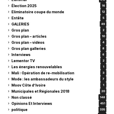
Élection 2025
16
Eliminatoire coupe du monde
12
Entête
5
GALERIES
49
Gros plan
2
Gros plan – articles
10
Gros plan – vidéos
4
Gros plan galleries
8
Interviews
6
Lementor TV
2
Les énergies renouvelables
1
Mali : Opération de re-mobilisation
3
Mode : les ambassadeurs du style
7
Moov Côte d’Ivoire
1
Municipales et Régionales 2018
20
Non classé
148
Opinions Et Interviews
451
politique
335