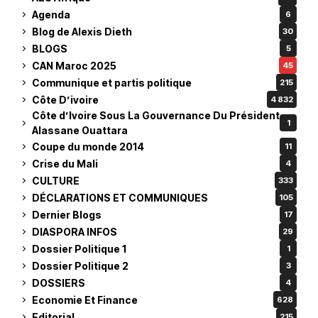
Agenda
6
Blog de Alexis Dieth
30
BLOGS
5
CAN Maroc 2025
45
Communique et partis politique
215
Côte D’ivoire
4 832
Côte d’Ivoire Sous La Gouvernance Du Président
1
Alassane Ouattara
Coupe du monde 2014
11
Crise du Mali
4
CULTURE
333
DÉCLARATIONS ET COMMUNIQUES
105
Dernier Blogs
17
DIASPORA INFOS
29
Dossier Politique 1
1
Dossier Politique 2
3
DOSSIERS
4
Economie Et Finance
628
Editorial
215