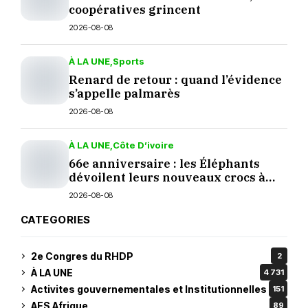
coopératives grincent
2026-08-08
À LA UNE
Sports
Renard de retour : quand l’évidence
s’appelle palmarès
2026-08-08
À LA UNE
Côte D’ivoire
66e anniversaire : les Éléphants
dévoilent leurs nouveaux crocs à
Yopougon
2026-08-08
CATEGORIES
2e Congres du RHDP
2
À LA UNE
4 731
Activites gouvernementales et Institutionnelles
151
AES Afrique
89