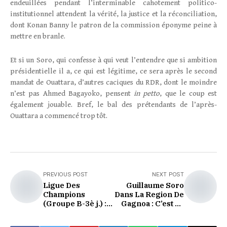
endeuillées pendant l’interminable cahotement politico-
institutionnel attendent la vérité, la justice et la réconciliation,
dont Konan Banny le patron de la commission éponyme peine à
mettre en branle.
Et si un Soro, qui confesse à qui veut l’entendre que si ambition
présidentielle il a, ce qui est légitime, ce sera après le second
mandat de Ouattara, d’autres caciques du RDR, dont le moindre
n’est pas Ahmed Bagayoko, pensent
in petto
, que le coup est
également jouable. Bref, le bal des prétendants de l’après-
Ouattara a commencé trop tôt.
PREVIOUS POST
NEXT POST
Ligue Des
Guillaume Soro
Champions
Dans La Region De
(Groupe B-3è j.) :
Gagnoa : C’est La
Le Séwé Surpris à
Côte d’Ivoire Qui
Domicile
Gagne