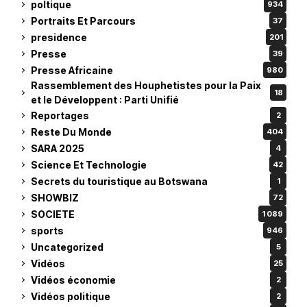
poltique
934
Portraits Et Parcours
37
presidence
201
Presse
39
Presse Africaine
980
Rassemblement des Houphetistes pour la Paix
18
et le Développent : Parti Unifié
Reportages
2
Reste Du Monde
404
SARA 2025
4
Science Et Technologie
42
Secrets du touristique au Botswana
1
SHOWBIZ
72
SOCIETE
1 089
sports
946
Uncategorized
5
Vidéos
25
Vidéos économie
2
Vidéos politique
2