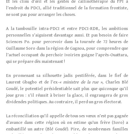
Et les clins d’œil et les gestes de callinothérapie du FPI à
l’endroit du PDCI, allié traditionnel de la formation frontiste,
ne sont pas pour arranger les choses.
A la tambouille intra-PDCI et entre PDCI-RDR, les ambitions
personnelles s’aiguisent davantage aussi. Et pas besoin de faire
Sciences Po. pour percevoir dans la tournée de 72 heures de
Guillaume Soro dans la région de Gagnoa, pour comprendre que
l’actuel occupant du perchoir ivoirien guigne l’après-Ouattara,
qui se prépare dès maintenant !
En promenant sa silhouette jadis pestiférée, dans le fief de
Laurent Gbagbo et de l’ex-
« ministre de la rue »,
Charles Blé
Goudé, le potentiel présidentiable sait plus que quiconque qu’il
joue gros : s’il réussit à briser la glace, il engrangera de gros
dividendes politiques. Au contraire, il perd un gros électorat.
La réconciliation qu’il appelle de tous ses vœux n’est pas gagnée
d’avance dans cette région où on estime qu’un frère (Soro) a
embastillé un autre (Blé Goudé). Pire, de nombreuses familles