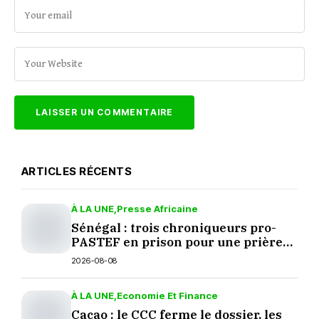
ARTICLES RÉCENTS
À LA UNE
Presse Africaine
Sénégal : trois chroniqueurs pro-
PASTEF en prison pour une prière
sur TikTok
2026-08-08
À LA UNE
Economie Et Finance
Cacao : le CCC ferme le dossier, les