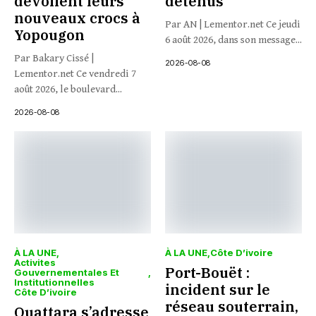
dévoilent leurs
détenus
nouveaux crocs à
Par AN | Lementor.net Ce jeudi
Yopougon
6 août 2026, dans son message...
Par Bakary Cissé |
2026-08-08
Lementor.net Ce vendredi 7
août 2026, le boulevard...
2026-08-08
À LA UNE
À LA UNE
Côte D’ivoire
Activites
Port-Bouët :
Gouvernementales Et
Institutionnelles
incident sur le
Côte D’ivoire
réseau souterrain,
Ouattara s’adresse