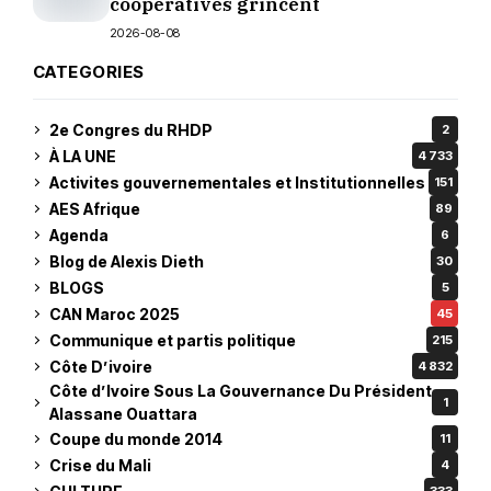
coopératives grincent
2026-08-08
CATEGORIES
2e Congres du RHDP
2
À LA UNE
4 733
Activites gouvernementales et Institutionnelles
151
AES Afrique
89
Agenda
6
Blog de Alexis Dieth
30
BLOGS
5
CAN Maroc 2025
45
Communique et partis politique
215
Côte D’ivoire
4 832
Côte d’Ivoire Sous La Gouvernance Du Président
1
Alassane Ouattara
Coupe du monde 2014
11
Crise du Mali
4