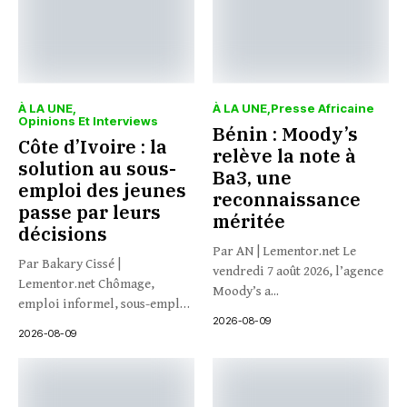
À LA UNE
À LA UNE
Presse Africaine
Opinions Et Interviews
Bénin : Moody’s
Côte d’Ivoire : la
relève la note à
solution au sous-
Ba3, une
emploi des jeunes
reconnaissance
passe par leurs
méritée
décisions
Par AN | Lementor.net Le
Par Bakary Cissé |
vendredi 7 août 2026, l’agence
Lementor.net Chômage,
Moody’s a...
emploi informel, sous-emploi
2026-08-09
: et si...
2026-08-09