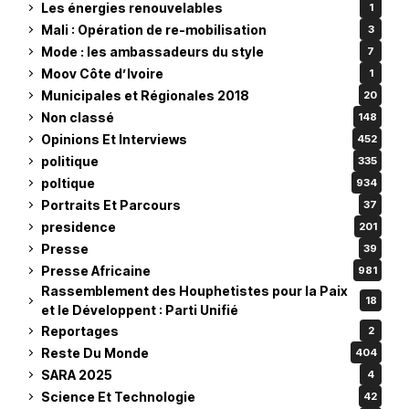
Les énergies renouvelables
1
Mali : Opération de re-mobilisation
3
Mode : les ambassadeurs du style
7
Moov Côte d’Ivoire
1
Municipales et Régionales 2018
20
Non classé
148
Opinions Et Interviews
452
politique
335
poltique
934
Portraits Et Parcours
37
presidence
201
Presse
39
Presse Africaine
981
Rassemblement des Houphetistes pour la Paix
18
et le Développent : Parti Unifié
Reportages
2
Reste Du Monde
404
SARA 2025
4
Science Et Technologie
42