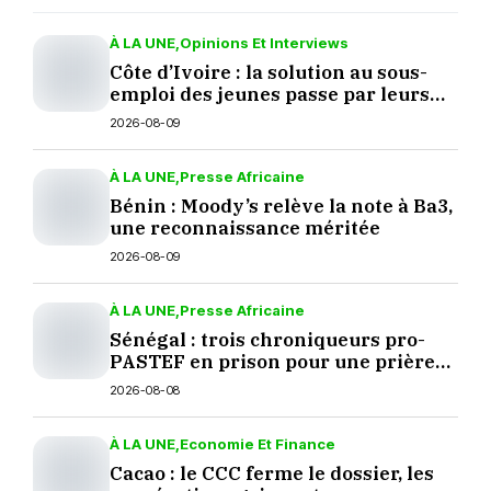
À LA UNE
Opinions Et Interviews
Côte d’Ivoire : la solution au sous-
emploi des jeunes passe par leurs
décisions
2026-08-09
À LA UNE
Presse Africaine
Bénin : Moody’s relève la note à Ba3,
une reconnaissance méritée
2026-08-09
À LA UNE
Presse Africaine
Sénégal : trois chroniqueurs pro-
PASTEF en prison pour une prière
sur TikTok
2026-08-08
À LA UNE
Economie Et Finance
Cacao : le CCC ferme le dossier, les