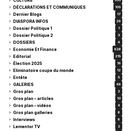
CULTURE
333
DÉCLARATIONS ET COMMUNIQUES
105
Dernier Blogs
17
DIASPORA INFOS
29
Dossier Politique 1
1
Dossier Politique 2
3
DOSSIERS
4
Economie Et Finance
628
Editorial
215
Élection 2025
16
Eliminatoire coupe du monde
12
Entête
5
GALERIES
49
Gros plan
2
Gros plan – articles
10
Gros plan – vidéos
4
Gros plan galleries
8
Interviews
6
Lementor TV
2