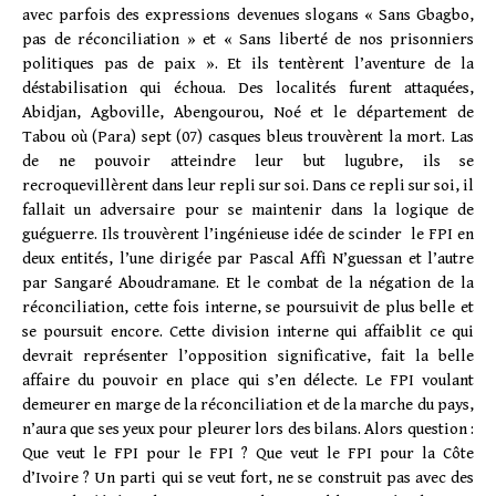
avec parfois des expressions devenues slogans « Sans Gbagbo,
pas de réconciliation » et « Sans liberté de nos prisonniers
politiques pas de paix ». Et ils tentèrent l’aventure de la
déstabilisation qui échoua. Des localités furent attaquées,
Abidjan, Agboville, Abengourou, Noé et le département de
Tabou où (Para) sept (07) casques bleus trouvèrent la mort. Las
de ne pouvoir atteindre leur but lugubre, ils se
recroquevillèrent dans leur repli sur soi. Dans ce repli sur soi, il
fallait un adversaire pour se maintenir dans la logique de
guéguerre. Ils trouvèrent l’ingénieuse idée de scinder le FPI en
deux entités, l’une dirigée par Pascal Affi N’guessan et l’autre
par Sangaré Aboudramane. Et le combat de la négation de la
réconciliation, cette fois interne, se poursuivit de plus belle et
se poursuit encore. Cette division interne qui affaiblit ce qui
devrait représenter l’opposition significative, fait la belle
affaire du pouvoir en place qui s’en délecte. Le FPI voulant
demeurer en marge de la réconciliation et de la marche du pays,
n’aura que ses yeux pour pleurer lors des bilans. Alors question :
Que veut le FPI pour le FPI ? Que veut le FPI pour la Côte
d’Ivoire ? Un parti qui se veut fort, ne se construit pas avec des