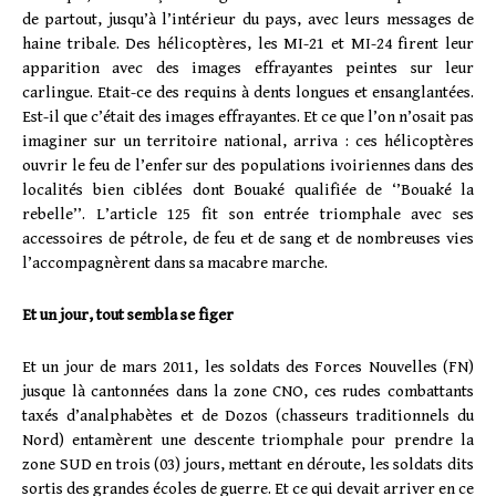
de partout, jusqu’à l’intérieur du pays, avec leurs messages de
haine tribale. Des hélicoptères, les MI-21 et MI-24 firent leur
apparition avec des images effrayantes peintes sur leur
carlingue. Etait-ce des requins à dents longues et ensanglantées.
Est-il que c’était des images effrayantes. Et ce que l’on n’osait pas
imaginer sur un territoire national, arriva : ces hélicoptères
ouvrir le feu de l’enfer sur des populations ivoiriennes dans des
localités bien ciblées dont Bouaké qualifiée de ‘’Bouaké la
rebelle’’. L’article 125 fit son entrée triomphale avec ses
accessoires de pétrole, de feu et de sang et de nombreuses vies
l’accompagnèrent dans sa macabre marche.
Et un jour, tout sembla se figer
Et un jour de mars 2011, les soldats des Forces Nouvelles (FN)
jusque là cantonnées dans la zone CNO, ces rudes combattants
taxés d’analphabètes et de Dozos (chasseurs traditionnels du
Nord) entamèrent une descente triomphale pour prendre la
zone SUD en trois (03) jours, mettant en déroute, les soldats dits
sortis des grandes écoles de guerre. Et ce qui devait arriver en ce