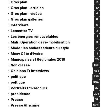
Gros plan
2
Gros plan – articles
10
Gros plan – vidéos
4
Gros plan galleries
8
Interviews
6
Lementor TV
2
Les énergies renouvelables
1
Mali : Opération de re-mobilisation
3
Mode : les ambassadeurs du style
7
Moov Côte d’Ivoire
1
Municipales et Régionales 2018
20
Non classé
148
Opinions Et Interviews
451
politique
335
poltique
934
Portraits Et Parcours
37
presidence
201
Presse
39
Presse Africaine
979