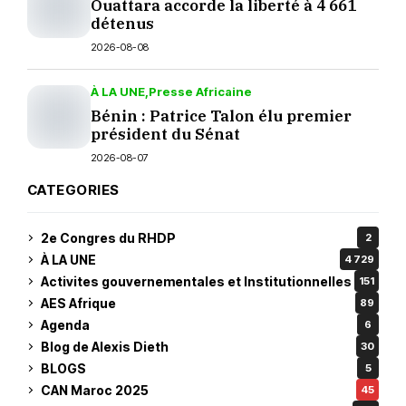
Ouattara accorde la liberté à 4 661
détenus
2026-08-08
À LA UNE
Presse Africaine
Bénin : Patrice Talon élu premier
président du Sénat
2026-08-07
CATEGORIES
2e Congres du RHDP
2
À LA UNE
4 729
Activites gouvernementales et Institutionnelles
151
AES Afrique
89
Agenda
6
Blog de Alexis Dieth
30
BLOGS
5
CAN Maroc 2025
45