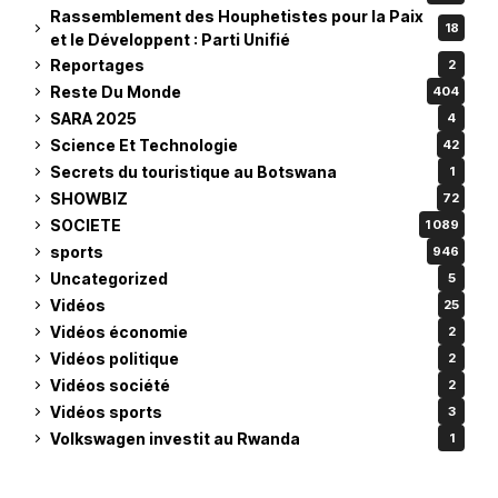
Rassemblement des Houphetistes pour la Paix
18
et le Développent : Parti Unifié
Reportages
2
Reste Du Monde
404
SARA 2025
4
Science Et Technologie
42
Secrets du touristique au Botswana
1
SHOWBIZ
72
SOCIETE
1 089
sports
946
Uncategorized
5
Vidéos
25
Vidéos économie
2
Vidéos politique
2
Vidéos société
2
Vidéos sports
3
Volkswagen investit au Rwanda
1