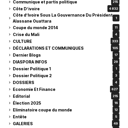
Communique et partis politique
215
Côte D’ivoire
4 832
Côte d’Ivoire Sous La Gouvernance Du Président
1
Alassane Ouattara
Coupe du monde 2014
11
Crise du Mali
4
CULTURE
333
DÉCLARATIONS ET COMMUNIQUES
105
Dernier Blogs
17
DIASPORA INFOS
29
Dossier Politique 1
1
Dossier Politique 2
3
DOSSIERS
4
Economie Et Finance
627
Editorial
215
Élection 2025
16
Eliminatoire coupe du monde
12
Entête
5
GALERIES
49