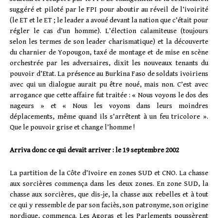
suggéré et piloté par le FPI pour aboutir au réveil de l’ivoirité
(le ET et le ET ; le leader a avoué devant la nation que c’était pour
régler le cas d’un homme). L’élection calamiteuse (toujours
selon les termes de son leader charismatique) et la découverte
du charnier de Yopougon, taxé de montage et de mise en scène
orchestrée par les adversaires, dixit les nouveaux tenants du
pouvoir d’Etat. La présence au Burkina Faso de soldats ivoiriens
avec qui un dialogue aurait pu être noué, mais non. C’est avec
arrogance que cette affaire fut traitée : « Nous voyons le dos des
nageurs » et « Nous les voyons dans leurs moindres
déplacements, même quand ils s’arrêtent à un feu tricolore ».
Que le pouvoir grise et change l’homme !
Arriva donc ce qui devait arriver : le 19 septembre 2002
La partition de la Côte d’Ivoire en zones SUD et CNO. La chasse
aux sorcières commença dans les deux zones. En zone SUD, la
chasse aux sorcières, que dis-je, la chasse aux rebelles et à tout
ce qui y ressemble de par son faciès, son patronyme, son origine
nordique, commença. Les Agoras et les Parlements poussèrent