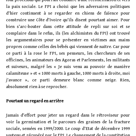
la paix sociale. Le FPI a choisi que les adversaires politiques
d’hier continuent à se regarder en chiens de faïence pour
construire une Côte d’Ivoire qu’ils disent pourtant aimer. Pour
bien s’arc-bouter dans cette attitude de repli sur soi et se
complaire dans le refus, ils (les alchimistes du FPI) ont trouvé
les argumentaires pour se présenter en victimes aux mains
propres comme celles des bébés qui viennent de naitre. Car pour
ce parti à la rose le FPI, ses penseurs, les chercheurs de ses
officines, les animateurs des Agoras et Parlements, les militants
et suiveurs, malgré les « Je suis venu au pouvoir de manière
calamiteuse » et « 1000 morts à gauche, 1000 morts à droite, moi
j’avance », ce parti demeure blanc comme neige. Rien,
absolument rien à se reprocher.
Pourtant un regard en arrière
Jamais d’effort pour jeter un regard dans le rétroviseur pour
voir la germination et le parcours des graines de la fracture
sociale, semées en 1999/2000. Le coup d’Etat de décembre 1999
soutenu et récupéré par le FPI. Le changement de la constitution