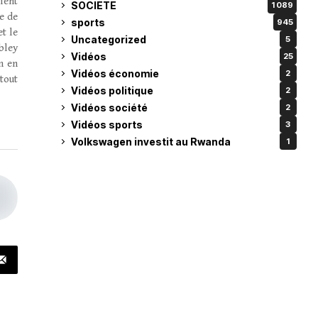
ient
SOCIETE
1 089
e de
sports
945
et le
Uncategorized
5
bley
Vidéos
25
m en
Vidéos économie
2
tout
Vidéos politique
2
Vidéos société
2
Vidéos sports
3
Volkswagen investit au Rwanda
1