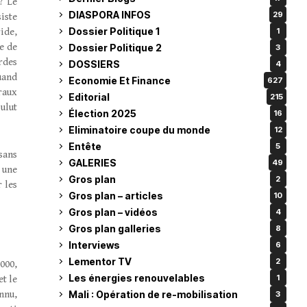
? Le
DIASPORA INFOS
29
iste
Dossier Politique 1
ide,
1
ue de
Dossier Politique 2
3
rdes
DOSSIERS
4
uand
Economie Et Finance
627
raux
Editorial
215
ulut
Élection 2025
16
Eliminatoire coupe du monde
12
Entête
5
sans
GALERIES
49
 une
Gros plan
2
 les
Gros plan – articles
10
Gros plan – vidéos
4
Gros plan galleries
8
Interviews
6
Lementor TV
2
000,
Les énergies renouvelables
1
t le
Mali : Opération de re-mobilisation
nnu,
3