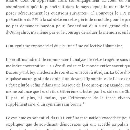
André, dont on apprenait alors son engagement au cœur du
Mo
abominables qu’elle perpétrait dans le pays depuis la mort de Fé
poser sérieusement les questions suivantes : 1) Pourquoi le FPI ne
prétention du FPI à la sainteté en cette période cruciale pour le pro
ne pas demander pardon pour l’assassinat d’un aussi grand fil
d’Ouragahio, n’a même pas eu le courage de saluer la mémoire, en li
I Du cynisme exponentiel du FPI : une âme collective inhumaine
Il serait maladroit de commencer l’analyse de cette tragédie sans 
moindre contestation. La Côte d’Ivoire et le monde entier savent que 
Dacoury-Tabley, médecin de son état, en 2002, à Abidjan. La Côte d’I
esquissé aucun geste de contrition devant l’ignominie de l’acte co
s’était plutôt réfugié dans une logique de la contre-propagande, co
même balance que les civils délibérément butés par les sbires de Gba
il pas, ni plus, ni moins, que l’effacement de la trace vivant
supplémentaire, d’un cynisme sans borne ?
Le cynisme exponentiel du FPI tient à sa fascination exacerbée pou
expliquer que de soi-disant démocrates qui ont accédé au palais 