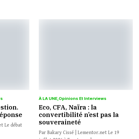
ws
À LA UNE
Opinions Et Interviews
estion.
Eco, CFA, Naïra : la
 réponse
convertibilité n’est pas la
souveraineté
et Le débat
Par Bakary Cissé | Lementor.net Le 19