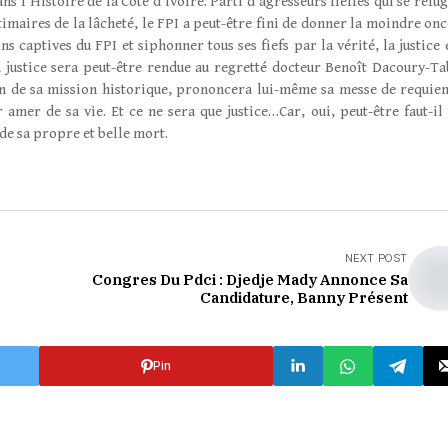
s l’Histoire de la Côte d’Ivoire. Parti d’agresseurs fieffés qui se réfug
timaires de la lâcheté, le FPI a peut-être fini de donner la moindre onc
ns captives du FPI et siphonner tous ses fiefs par la vérité, la justice 
justice sera peut-être rendue au regretté docteur Benoît Dacoury-Ta
 fin de sa mission historique, prononcera lui-même sa messe de requie
r amer de sa vie. Et ce ne sera que justice…Car, oui, peut-être faut-il 
de sa propre et belle mort.
NEXT POST
Congres Du Pdci : Djedje Mady Annonce Sa
Candidature, Banny Présent
Pin