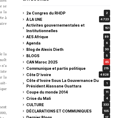
dies
e se
a la
2e Congres du RHDP
2
ête à
À LA UNE
4 723
aire
Activites gouvernementales et
151
Institutionnelles
AES Afrique
89
Agenda
6
Blog de Alexis Dieth
30
e la
BLOGS
5
enoît
CAN Maroc 2025
45
 n’a
Communique et partis politique
215
iste
Côte D’ivoire
4 828
r la
Côte d’Ivoire Sous La Gouvernance Du
ait-
1
Président Alassane Ouattara
ique
Coupe du monde 2014
11
Crise du Mali
4
CULTURE
333
ment
DÉCLARATIONS ET COMMUNIQUES
105
000,
Dernier Blogs
17