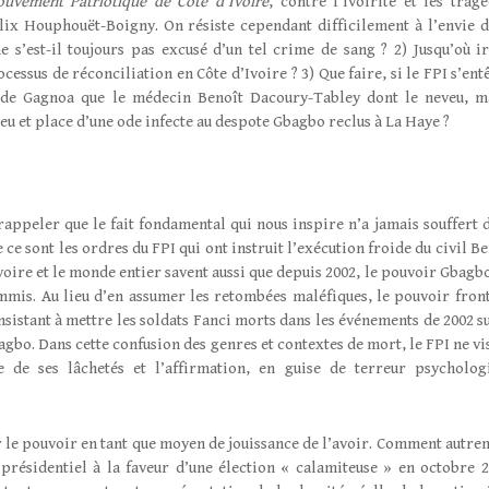
uvement Patriotique de Côte d’Ivoire
, contre l’ivoirité et les tragé
lix Houphouët-Boigny. On résiste cependant difficilement à l’envie d
 s’est-il toujours pas excusé d’un tel crime de sang ? 2) Jusqu’où ir
cessus de réconciliation en Côte d’Ivoire ? 3) Que faire, si le FPI s’ent
s de Gagnoa que le médecin Benoît Dacoury-Tabley dont le neveu, m
eu et place d’une ode infecte au despote Gbagbo reclus à La Haye ?
rappeler que le fait fondamental qui nous inspire n’a jamais souffert d
ce sont les ordres du FPI qui ont instruit l’exécution froide du civil B
voire et le monde entier savent aussi que depuis 2002, le pouvoir Gbagbo
mmis. Au lieu d’en assumer les retombées maléfiques, le pouvoir front
nsistant à mettre les soldats Fanci morts dans les événements de 2002 su
gbo. Dans cette confusion des genres et contextes de mort, le FPI ne vis
e de ses lâchetés et l’affirmation, en guise de terreur psycholog
r le pouvoir en tant que moyen de jouissance de l’avoir. Comment autre
présidentiel à la faveur d’une élection « calamiteuse » en octobre 2