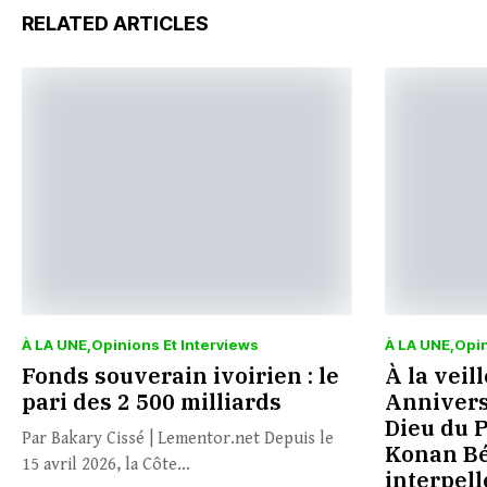
RELATED ARTICLES
À LA UNE
Opinions Et Interviews
À LA UNE
Opin
Fonds souverain ivoirien : le
À la veil
pari des 2 500 milliards
Annivers
Dieu du 
Par Bakary Cissé | Lementor.net Depuis le
Konan Béd
15 avril 2026, la Côte...
interpell