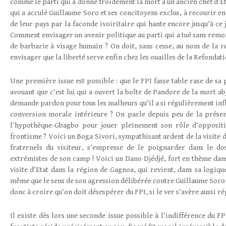
comme le parti qui a donné froidement la mort à un ancien chef d’E
qui a acculé Guillaume Soro et ses concitoyens exclus, à recourir e
de leur pays par la faconde ivoiritaire qui hante encore jusqu’à ce j
Comment envisager un avenir politique au parti qui a tué sans remor
de barbarie à visage humain ? On doit, sans cesse, au nom de la r
envisager que la liberté serve enfin chez les ouailles de la Refondati
Une première issue est possible : que le FPI fasse table rase de sa
avouant que c’est lui qui a ouvert la boîte de Pandore de la mort ab
demande pardon pour tous les malheurs qu’il a si régulièrement infl
conversion morale intérieure ? On parle depuis peu de la présenc
l’hypothèque-Gbagbo pour jouer pleinement son rôle d’oppositi
frontisme ? Voici un Boga Sivori, sympathisant ardent de la visite 
fraternels du visiteur, s’empresse de le poignarder dans le d
extrémistes de son camp ! Voici un Dano Djédjé, fort en thème dans
visite d’Etat dans la région de Gagnoa, qui revient, dans sa logiqu
même que le sens de son agression délibérée contre Guillaume Soro c
donc à croire qu’on doit désespérer du FPI, si le ver s’avère aussi ré
Il existe dès lors une seconde issue possible à l’indifférence du F