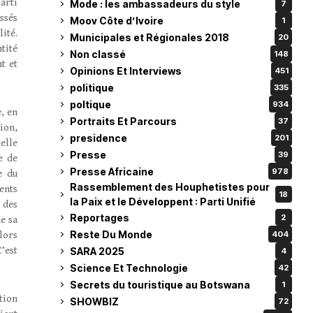
arti
Mode : les ambassadeurs du style
7
ssés
Moov Côte d’Ivoire
1
lité.
Municipales et Régionales 2018
20
tité
Non classé
148
t et
Opinions Et Interviews
451
politique
335
poltique
934
, en
Portraits Et Parcours
37
ion,
presidence
201
elle
Presse
39
e de
Presse Africaine
978
e du
Rassemblement des Houphetistes pour
ents
18
la Paix et le Développent : Parti Unifié
 des
Reportages
2
e sa
Reste Du Monde
lors
404
’est
SARA 2025
4
Science Et Technologie
42
Secrets du touristique au Botswana
1
tion
SHOWBIZ
72