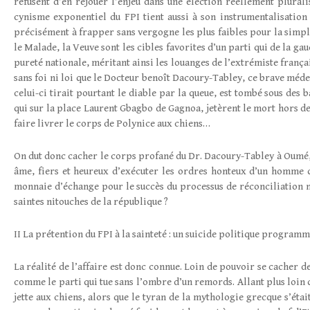
refusent d’en rejouer l’enjeu dans une élection réellement plurali
cynisme exponentiel du FPI tient aussi à son instrumentalisation o
précisément à frapper sans vergogne les plus faibles pour la simple
le Malade, la Veuve sont les cibles favorites d’un parti qui de la ga
pureté nationale, méritant ainsi les louanges de l’extrémiste frança
sans foi ni loi que le Docteur benoît Dacoury-Tabley, ce brave méd
celui-ci tirait pourtant le diable par la queue, est tombé sous de
qui sur la place Laurent Gbagbo de Gagnoa, jetèrent le mort hors d
faire livrer le corps de Polynice aux chiens…
On dut donc cacher le corps profané du Dr. Dacoury-Tabley à Oumé, 
âme, fiers et heureux d’exécuter les ordres honteux d’un homme 
monnaie d’échange pour le succès du processus de réconciliation nat
saintes nitouches de la république ?
II La prétention du FPI à la sainteté : un suicide politique program
La réalité de l’affaire est donc connue. Loin de pouvoir se cacher d
comme le parti qui tue sans l’ombre d’un remords. Allant plus loin q
jette aux chiens, alors que le tyran de la mythologie grecque s’ét