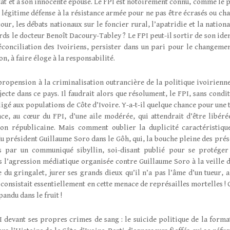
tat et à son innocente épouse. Le FPI est notoirement connu, comme le p
n légitime défense à la résistance armée pour ne pas être écrasés ou cha
our, les débats nationaux sur le foncier rural, l’apatridie et la nationa
ds le docteur Benoît Dacoury-Tabley ? Le FPI peut-il sortir de son iden
éconciliation des Ivoiriens, persister dans un pari pour le changemen
on, à faire éloge à la responsabilité.
 propension à la criminalisation outrancière de la politique ivoirienne
jecte dans ce pays. Il faudrait alors que résolument, le FPI, sans condit
igé aux populations de Côte d’Ivoire. Y-a-t-il quelque chance pour une t
e, au cœur du FPI, d’une aile modérée, qui attendrait d’être libéré
on républicaine. Mais comment oublier la duplicité caractéristiqu
du président Guillaume Soro dans le Gôh, qui, la bouche pleine des prés
os par un communiqué sibyllin, soi-disant publié pour se protéger
 l’agression médiatique organisée contre Guillaume Soro à la veille d
e du gringalet, jurer ses grands dieux qu’il n’a pas l’âme d’un tueur, a
onsistait essentiellement en cette menace de représailles mortelles ! C
pandu dans le fruit !
PI devant ses propres crimes de sang : le suicide politique de la forma