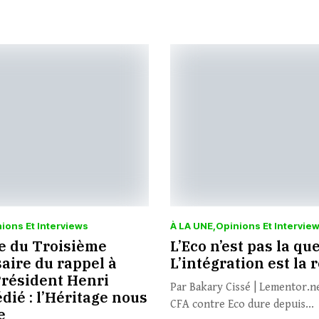
ions Et Interviews
À LA UNE
Opinions Et Intervie
le du Troisième
L’Eco n’est pas la qu
aire du rappel à
L’intégration est la
Président Henri
Par Bakary Cissé | Lementor.n
ié : l’Héritage nous
CFA contre Eco dure depuis...
e