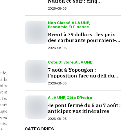
Nation ce soir : cinq
questions en suspens
2026-08-06
Non Classé
À LA UNE
Economie Et Finance
Brent à 79 dollars : les prix
des carburants pourraient-
ils baisser en septembre ?
2026-08-05
Côte D’ivoire
À LA UNE
7 août à Yopougon :
ufe,
l’opposition face au défi du
à la
dialogue
2026-08-05
bles
vent
À LA UNE
Côte D’ivoire
 les
4e pont fermé du 5 au 7 août :
sort
anticipez vos itinéraires
ique
ront
2026-08-05
uis-
CATEGORIES