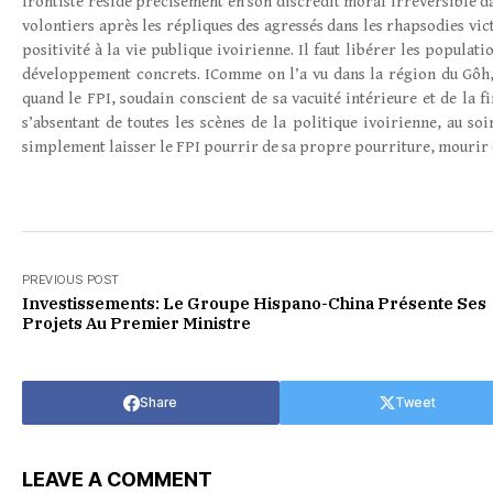
frontiste réside précisément en son discrédit moral irréversible dan
volontiers après les répliques des agressés dans les rhapsodies vic
positivité à la vie publique ivoirienne. Il faut libérer les populatio
développement concrets. IComme on l’a vu dans la région du Gôh, 
quand le FPI, soudain conscient de sa vacuité intérieure et de la
s’absentant de toutes les scènes de la politique ivoirienne, au soi
simplement laisser le FPI pourrir de sa propre pourriture, mourir 
PREVIOUS POST
Investissements: Le Groupe Hispano-China Présente Ses
Projets Au Premier Ministre
Share
Tweet
LEAVE A COMMENT