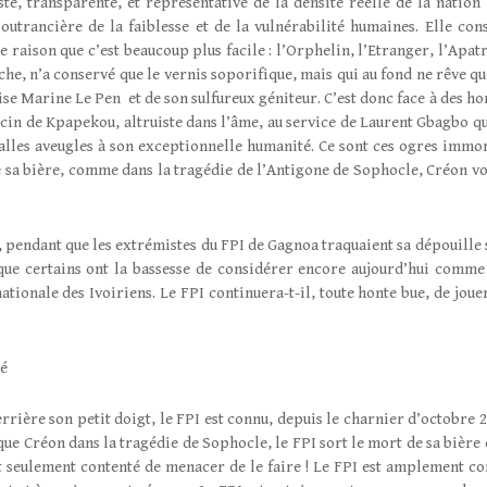
ste, transparente, et représentative de la densité réelle de la nation 
utrancière de la faiblesse et de la vulnérabilité humaines. Elle cons
 raison que c’est beaucoup plus facile : l’Orphelin, l’Etranger, l’Apatr
uche, n’a conservé que le vernis soporifique, mais qui au fond ne rêve q
ise Marine Le Pen et de son sulfureux géniteur. C’est donc face à des ho
ecin de Kpapekou, altruiste dans l’âme, au service de Laurent Gbagbo q
s balles aveugles à son exceptionnelle humanité. Ce sont ces ogres immo
e sa bière, comme dans la tragédie de l’Antigone de Sophocle, Créon vo
pendant que les extrémistes du FPI de Gagnoa traquaient sa dépouille 
que certains ont la bassesse de considérer encore aujourd’hui comme
ionale des Ivoiriens. Le FPI continuera-t-il, toute honte bue, de jouer
mé
errière son petit doigt, le FPI est connu, depuis le charnier d’octobre 2
ue Créon dans la tragédie de Sophocle, le FPI sort le mort de sa bière e
ait seulement contenté de menacer de le faire ! Le FPI est amplement co