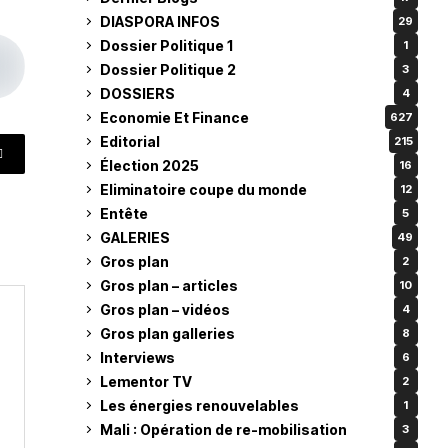
DIASPORA INFOS
29
Dossier Politique 1
1
Dossier Politique 2
3
DOSSIERS
4
Economie Et Finance
627
Editorial
215
Élection 2025
16
Eliminatoire coupe du monde
12
Entête
5
GALERIES
49
Gros plan
2
Gros plan – articles
10
Gros plan – vidéos
4
Gros plan galleries
8
Interviews
6
Lementor TV
2
Les énergies renouvelables
1
Mali : Opération de re-mobilisation
3