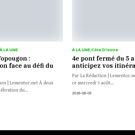
À LA UNE
À LA UNE
Côte D’ivoire
Yopougon :
4e pont fermé du 5 au
ion face au défi du
anticipez vos itinér
Par La Rédaction | Lementor.ne
ion | Lementor.net À deux
ce mercredi 5 août...
lébration du...
2026-08-05