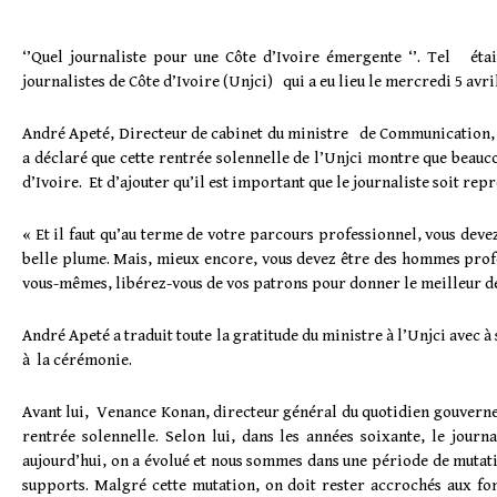
‘’Quel journaliste pour une Côte d’Ivoire émergente ‘’. Tel ét
journalistes de Côte d’Ivoire (Unjci) qui a eu lieu le mercredi 5 avri
André Apeté, Directeur de cabinet du ministre de Communication,
a déclaré que cette rentrée solennelle de l’Unjci montre que beauc
d’Ivoire. Et d’ajouter qu’il est important que le journaliste soit r
« Et il faut qu’au terme de votre parcours professionnel, vous devez 
belle plume. Mais, mieux encore, vous devez être des hommes profe
vous-mêmes, libérez-vous de vos patrons pour donner le meilleur de 
André Apeté a traduit toute la gratitude du ministre à l’Unjci avec 
à la cérémonie.
Avant lui, Venance Konan, directeur général du quotidien gouverneme
rentrée solennelle. Selon lui, dans les années soixante, le journ
aujourd’hui, on a évolué et nous sommes dans une période de mutati
supports. Malgré cette mutation, on doit rester accrochés aux fon