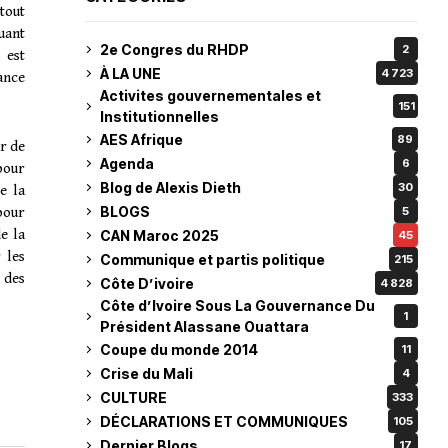
rtout
uant
2e Congres du RHDP
2
 est
À LA UNE
4 723
nance
Activites gouvernementales et
151
Institutionnelles
AES Afrique
89
ir de
Agenda
6
pour
Blog de Alexis Dieth
30
e la
BLOGS
pour
5
e la
CAN Maroc 2025
45
 les
Communique et partis politique
215
 des
Côte D’ivoire
4 828
Côte d’Ivoire Sous La Gouvernance Du
1
Président Alassane Ouattara
Coupe du monde 2014
11
Crise du Mali
4
CULTURE
333
DÉCLARATIONS ET COMMUNIQUES
105
Dernier Blogs
17