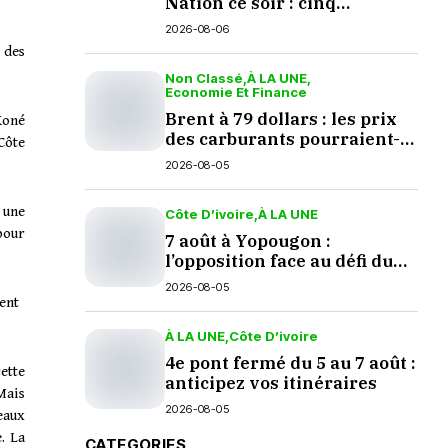
Nation ce soir : cinq
questions en suspens
2026-08-06
 des
Non Classé
À LA UNE
Economie Et Finance
Brent à 79 dollars : les prix
Koné
des carburants pourraient-
Côte
ils baisser en septembre ?
2026-08-05
u une
Côte D’ivoire
À LA UNE
pour
7 août à Yopougon :
l’opposition face au défi du
dialogue
2026-08-05
sent
À LA UNE
Côte D’ivoire
4e pont fermé du 5 au 7 août :
ette
anticipez vos itinéraires
Mais
2026-08-05
eaux
. La
CATEGORIES