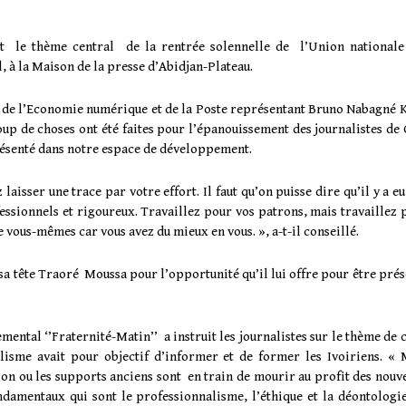
ait le thème central de la rentrée solennelle de l’Union nationale
l, à la Maison de la presse d’Abidjan-Plateau.
 de l’Economie numérique et de la Poste représentant Bruno Nabagné 
oup de choses ont été faites pour l’épanouissement des journalistes de 
eprésenté dans notre espace de développement.
laisser une trace par votre effort. Il faut qu’on puisse dire qu’il y a e
ssionnels et rigoureux. Travaillez pour vos patrons, mais travaillez 
vous-mêmes car vous avez du mieux en vous. », a-t-il conseillé.
à sa tête Traoré Moussa pour l’opportunité qu’il lui offre pour être pré
ntal ‘’Fraternité-Matin’’ a instruit les journalistes sur le thème de c
alisme avait pour objectif d’informer et de former les Ivoiriens. « 
on ou les supports anciens sont en train de mourir au profit des nouv
damentaux qui sont le professionnalisme, l’éthique et la déontologie