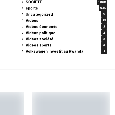
SOCIETE
1 089
sports
945
Uncategorized
5
Vidéos
25
Vidéos économie
2
Vidéos politique
2
Vidéos société
2
Vidéos sports
3
Volkswagen investit au Rwanda
1