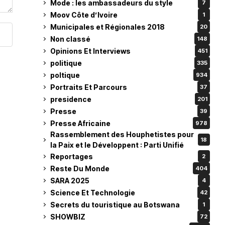
Mode : les ambassadeurs du style
7
Moov Côte d’Ivoire
1
Municipales et Régionales 2018
20
Non classé
148
Opinions Et Interviews
451
politique
335
poltique
934
Portraits Et Parcours
37
presidence
201
Presse
39
Presse Africaine
978
Rassemblement des Houphetistes pour
18
la Paix et le Développent : Parti Unifié
Reportages
2
Reste Du Monde
404
SARA 2025
4
Science Et Technologie
42
Secrets du touristique au Botswana
1
SHOWBIZ
72