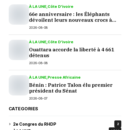
À LA UNE
Côte D’ivoire
66e anniversaire : les Éléphants
dévoilent leurs nouveaux crocs à
Yopougon
2026-08-08
À LA UNE
Côte D’ivoire
Ouattara accorde la liberté à 4 661
détenus
2026-08-08
À LA UNE
Presse Africaine
Bénin : Patrice Talon élu premier
président du Sénat
2026-08-07
CATEGORIES
2e Congres du RHDP
2