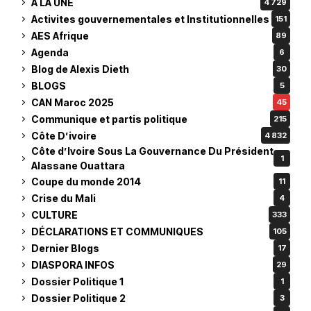
À LA UNE
4 729
Activites gouvernementales et Institutionnelles
151
AES Afrique
89
Agenda
6
Blog de Alexis Dieth
30
BLOGS
5
CAN Maroc 2025
45
Communique et partis politique
215
Côte D’ivoire
4 832
Côte d’Ivoire Sous La Gouvernance Du Président
1
Alassane Ouattara
Coupe du monde 2014
11
Crise du Mali
4
CULTURE
333
DÉCLARATIONS ET COMMUNIQUES
105
Dernier Blogs
17
DIASPORA INFOS
29
Dossier Politique 1
1
Dossier Politique 2
3