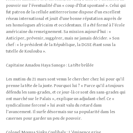
pouvoir sur l’éventualité d’un « coup d’État spontané ». Celui qui
fut patron de la cellule antiterrorisme dispose d’un excellent
réseau international et jouit d’une bonne réputation auprès de
ses homologues africains et occidentaux. Il a été formé à l’école
américaine du renseignement. Sa mission aujourd’hui : «
Anticiper, prévenir, suggérer, mais ne jamais décider. » Son
chef : « le président de la République, la DGSE étant sous la
tutelle de Koulouba ».
Capitaine Amadou Haya Sanogo : La tête brûlée
Les mutins du 21 mars sont venus le chercher chez lui pour qu’il
prenne la tête de la junte. Pourquoi lui ? « Parce qu’il a toujours
défendu les sans-grades, et ce jour-là ce sont des sans-grades qui
ont marché sur le Palais », explique un adjudant-chef. Ce «
syndicalisme forcené » lui avait valu du retard dans
l’avancement. Il surfe désormais sur sa popularité dans les
casernes pour garder un peu de pouvoir.
Colonel Moussa Sinko Coulibaly : L’éminence grise