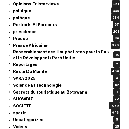
Opinions Et Interviews
451
politique
335
poltique
934
Portraits Et Parcours
37
presidence
201
Presse
39
Presse Africaine
979
Rassemblement des Houphetistes pour la Paix
18
et le Développent : Parti Unifié
Reportages
2
Reste Du Monde
404
SARA 2025
4
Science Et Technologie
42
Secrets du touristique au Botswana
1
SHOWBIZ
72
SOCIETE
1 089
sports
946
Uncategorized
5
Vidéos
25