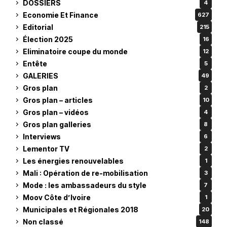
DOSSIERS
4
Economie Et Finance
627
Editorial
215
Élection 2025
16
Eliminatoire coupe du monde
12
Entête
5
GALERIES
49
Gros plan
2
Gros plan – articles
10
Gros plan – vidéos
4
Gros plan galleries
8
Interviews
6
Lementor TV
2
Les énergies renouvelables
1
Mali : Opération de re-mobilisation
3
Mode : les ambassadeurs du style
7
Moov Côte d’Ivoire
1
Municipales et Régionales 2018
20
Non classé
148