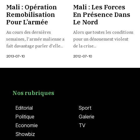
Mali : Opération
Mali : Les Forces
Remobilisation
En Présence Dans
Pour L’armée
Le Nord
Au cours des dernières
Alors que toutes les conditions
semaines, l’armée malienne a
pour un dénouement violent
fait davantage parler d’elle...
de la crise...
2013-07-10
2012-07-10
Nos rubriques
Editorial
Sport
Politique
Galerie
Economie
TV
Showbiz