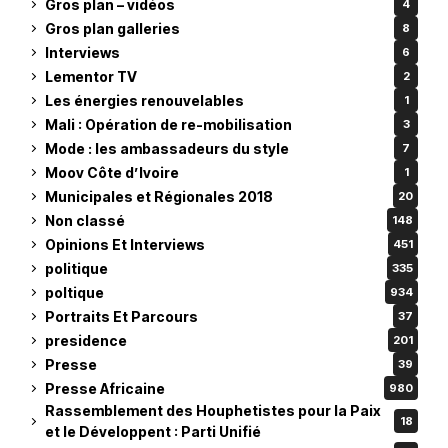
Gros plan – vidéos
4
Gros plan galleries
8
Interviews
6
Lementor TV
2
Les énergies renouvelables
1
Mali : Opération de re-mobilisation
3
Mode : les ambassadeurs du style
7
Moov Côte d’Ivoire
1
Municipales et Régionales 2018
20
Non classé
148
Opinions Et Interviews
451
politique
335
poltique
934
Portraits Et Parcours
37
presidence
201
Presse
39
Presse Africaine
980
Rassemblement des Houphetistes pour la Paix
18
et le Développent : Parti Unifié