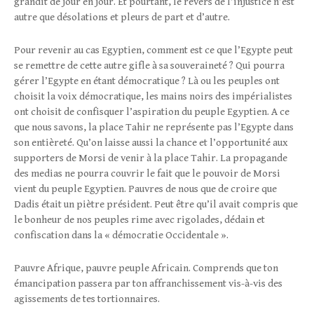
grandit de jour en jour. Et pourtant, le revers de l’injustice n’est
autre que désolations et pleurs de part et d’autre.
Pour revenir au cas Egyptien, comment est ce que l’Egypte peut
se remettre de cette autre gifle à sa souveraineté ? Qui pourra
gérer l’Egypte en étant démocratique ? Là ou les peuples ont
choisit la voix démocratique, les mains noirs des impérialistes
ont choisit de confisquer l’aspiration du peuple Egyptien. A ce
que nous savons, la place Tahir ne représente pas l’Egypte dans
son entièreté. Qu’on laisse aussi la chance et l’opportunité aux
supporters de Morsi de venir à la place Tahir. La propagande
des medias ne pourra couvrir le fait que le pouvoir de Morsi
vient du peuple Egyptien. Pauvres de nous que de croire que
Dadis était un piètre président. Peut être qu’il avait compris que
le bonheur de nos peuples rime avec rigolades, dédain et
confiscation dans la « démocratie Occidentale ».
Pauvre Afrique, pauvre peuple Africain. Comprends que ton
émancipation passera par ton affranchissement vis-à-vis des
agissements de tes tortionnaires.