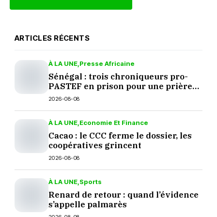
ARTICLES RÉCENTS
À LA UNE
Presse Africaine
Sénégal : trois chroniqueurs pro-
PASTEF en prison pour une prière
sur TikTok
2026-08-08
À LA UNE
Economie Et Finance
Cacao : le CCC ferme le dossier, les
coopératives grincent
2026-08-08
À LA UNE
Sports
Renard de retour : quand l’évidence
s’appelle palmarès