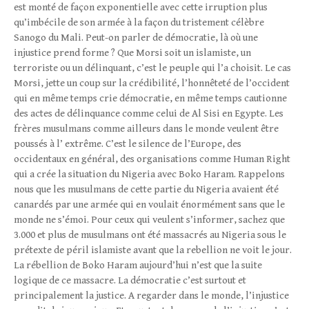
est monté de façon exponentielle avec cette irruption plus
qu’imbécile de son armée à la façon du tristement célèbre
Sanogo du Mali. Peut-on parler de démocratie, là où une
injustice prend forme ? Que Morsi soit un islamiste, un
terroriste ou un délinquant, c’est le peuple qui l’a choisit. Le cas
Morsi, jette un coup sur la crédibilité, l’honnêteté de l’occident
qui en même temps crie démocratie, en même temps cautionne
des actes de délinquance comme celui de Al Sisi en Egypte. Les
frères musulmans comme ailleurs dans le monde veulent être
poussés à l’ extrême. C’est le silence de l’Europe, des
occidentaux en général, des organisations comme Human Right
qui a crée la situation du Nigeria avec Boko Haram. Rappelons
nous que les musulmans de cette partie du Nigeria avaient été
canardés par une armée qui en voulait énormément sans que le
monde ne s’émoi. Pour ceux qui veulent s’informer, sachez que
3.000 et plus de musulmans ont été massacrés au Nigeria sous le
prétexte de péril islamiste avant que la rebellion ne voit le jour.
La rébellion de Boko Haram aujourd’hui n’est que la suite
logique de ce massacre. La démocratie c’est surtout et
principalement la justice. A regarder dans le monde, l’injustice