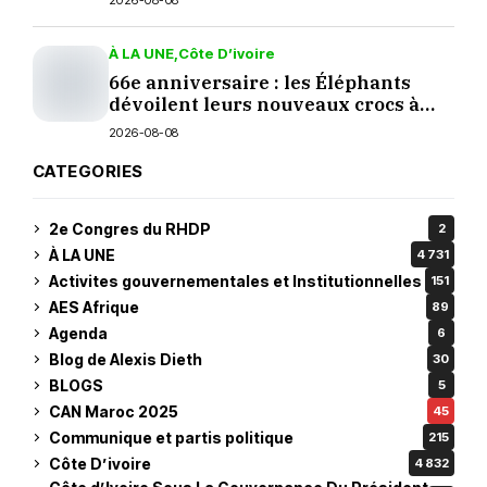
2026-08-08
À LA UNE
Côte D’ivoire
66e anniversaire : les Éléphants
dévoilent leurs nouveaux crocs à
Yopougon
2026-08-08
CATEGORIES
2e Congres du RHDP
2
À LA UNE
4 731
Activites gouvernementales et Institutionnelles
151
AES Afrique
89
Agenda
6
Blog de Alexis Dieth
30
BLOGS
5
CAN Maroc 2025
45
Communique et partis politique
215
Côte D’ivoire
4 832