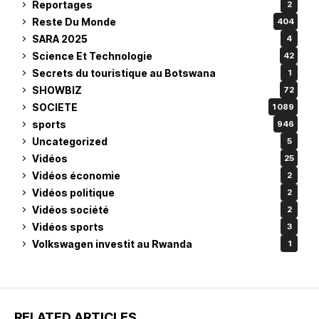
Reportages
2
Reste Du Monde
404
SARA 2025
4
Science Et Technologie
42
Secrets du touristique au Botswana
1
SHOWBIZ
72
SOCIETE
1 089
sports
946
Uncategorized
5
Vidéos
25
Vidéos économie
2
Vidéos politique
2
Vidéos société
2
Vidéos sports
3
Volkswagen investit au Rwanda
1
RELATED ARTICLES