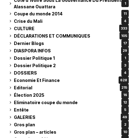
Côte d’Ivoire Sous La Gouvernance Du Président
1
Alassane Ouattara
Coupe du monde 2014
11
Crise du Mali
4
CULTURE
333
DÉCLARATIONS ET COMMUNIQUES
105
Dernier Blogs
17
DIASPORA INFOS
29
Dossier Politique 1
1
Dossier Politique 2
3
DOSSIERS
4
Economie Et Finance
628
Editorial
215
Élection 2025
16
Eliminatoire coupe du monde
12
Entête
5
GALERIES
49
Gros plan
2
Gros plan – articles
10