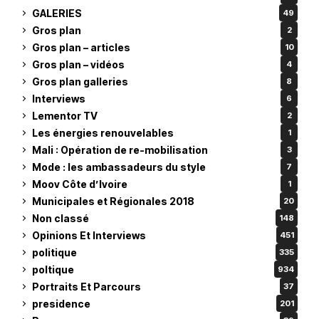
GALERIES
49
Gros plan
2
Gros plan – articles
10
Gros plan – vidéos
4
Gros plan galleries
8
Interviews
6
Lementor TV
2
Les énergies renouvelables
1
Mali : Opération de re-mobilisation
3
Mode : les ambassadeurs du style
7
Moov Côte d’Ivoire
1
Municipales et Régionales 2018
20
Non classé
148
Opinions Et Interviews
451
politique
335
poltique
934
Portraits Et Parcours
37
presidence
201