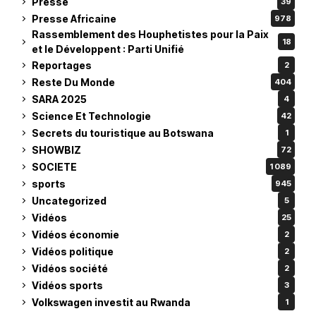
Presse
39
Presse Africaine
978
Rassemblement des Houphetistes pour la Paix
18
et le Développent : Parti Unifié
Reportages
2
Reste Du Monde
404
SARA 2025
4
Science Et Technologie
42
Secrets du touristique au Botswana
1
SHOWBIZ
72
SOCIETE
1 089
sports
945
Uncategorized
5
Vidéos
25
Vidéos économie
2
Vidéos politique
2
Vidéos société
2
Vidéos sports
3
Volkswagen investit au Rwanda
1