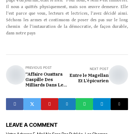
page 4 du journal, était le sien. Pour nous, « Nim » est immortel.
Il nous a quittés physiquement, mais son œuvre demeure. Elle
l’est parce que vous, lecteurs et lectrices, l’avez décidé ainsi.
Séchons les armes et continuons de poser des pas sur le long
chemin de l’instauration de la démocratie, de façon durable,
dans notre pays
PREVIOUS POST
NEXT POST
‘‘Affaire Ouattara
Entre le Magellan
Gaspille Des
Et L’épicurien
Milliards Dans Les
Voyages’’ : Quand
Les Actes
Contrastent Avec
La Désinformation
LEAVE A COMMENT