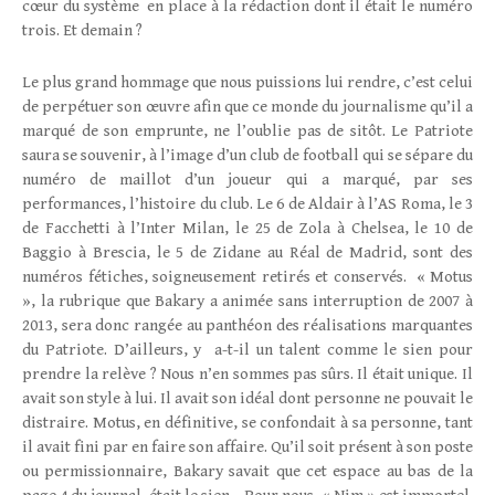
cœur du système en place à la rédaction dont il était le numéro
trois. Et demain ?
Le plus grand hommage que nous puissions lui rendre, c’est celui
de perpétuer son œuvre afin que ce monde du journalisme qu’il a
marqué de son emprunte, ne l’oublie pas de sitôt. Le Patriote
saura se souvenir, à l’image d’un club de football qui se sépare du
numéro de maillot d’un joueur qui a marqué, par ses
performances, l’histoire du club. Le 6 de Aldair à l’AS Roma, le 3
de Facchetti à l’Inter Milan, le 25 de Zola à Chelsea, le 10 de
Baggio à Brescia, le 5 de Zidane au Réal de Madrid, sont des
numéros fétiches, soigneusement retirés et conservés. « Motus
», la rubrique que Bakary a animée sans interruption de 2007 à
2013, sera donc rangée au panthéon des réalisations marquantes
du Patriote. D’ailleurs, y a-t-il un talent comme le sien pour
prendre la relève ? Nous n’en sommes pas sûrs. Il était unique. Il
avait son style à lui. Il avait son idéal dont personne ne pouvait le
distraire. Motus, en définitive, se confondait à sa personne, tant
il avait fini par en faire son affaire. Qu’il soit présent à son poste
ou permissionnaire, Bakary savait que cet espace au bas de la