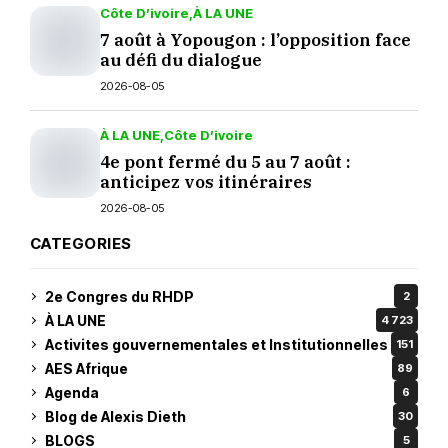
Côte D’ivoire
À LA UNE
7 août à Yopougon : l’opposition face
au défi du dialogue
2026-08-05
À LA UNE
Côte D’ivoire
4e pont fermé du 5 au 7 août :
anticipez vos itinéraires
2026-08-05
CATEGORIES
2e Congres du RHDP
2
À LA UNE
4 723
Activites gouvernementales et Institutionnelles
151
AES Afrique
89
Agenda
6
Blog de Alexis Dieth
30
BLOGS
5