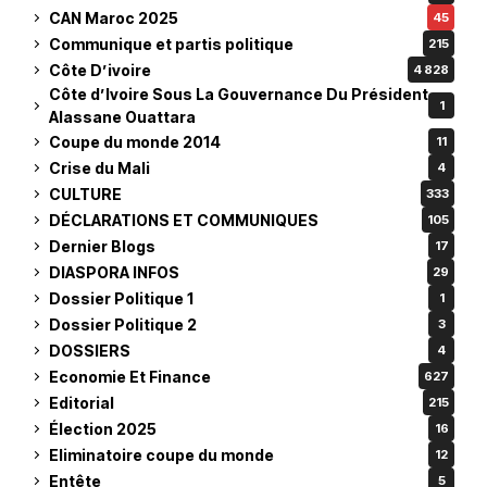
CAN Maroc 2025
45
Communique et partis politique
215
Côte D’ivoire
4 828
Côte d’Ivoire Sous La Gouvernance Du Président
1
Alassane Ouattara
Coupe du monde 2014
11
Crise du Mali
4
CULTURE
333
DÉCLARATIONS ET COMMUNIQUES
105
Dernier Blogs
17
DIASPORA INFOS
29
Dossier Politique 1
1
Dossier Politique 2
3
DOSSIERS
4
Economie Et Finance
627
Editorial
215
Élection 2025
16
Eliminatoire coupe du monde
12
Entête
5