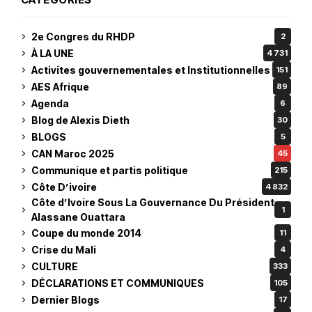
2e Congres du RHDP
2
À LA UNE
4 731
Activites gouvernementales et Institutionnelles
151
AES Afrique
89
Agenda
6
Blog de Alexis Dieth
30
BLOGS
5
CAN Maroc 2025
45
Communique et partis politique
215
Côte D’ivoire
4 832
Côte d’Ivoire Sous La Gouvernance Du Président
1
Alassane Ouattara
Coupe du monde 2014
11
Crise du Mali
4
CULTURE
333
DÉCLARATIONS ET COMMUNIQUES
105
Dernier Blogs
17