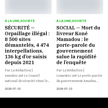
À LA UNE
SOCIETE
À LA UNE
SOCIETE
SÉCURITÉ —
SOCIAL — Mort du
Orpaillage illégal :
livreur Koné
8 500 sites
Mamadou : le
démantelés, 4 474
porte-parole du
interpellations,
gouvernement
136 kg d’or saisis
salue la rapidité
depuis 2021
de l’enquête
Par La Rédaction |
Par La Rédaction |
ementor.net Le Conseil
Lementor.net Le porte-parole
national de sécurité réuni le...
du gouvernement Amadou
Coulibaly s’est...
2026-07-25
2026-07-23