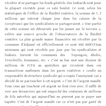
récolter et se partager les fonds générés. Des loubards sont pour
la plupart recrutés pour ce sale boulot. Ce sont, selon les
statistiques de l’Office de la fluidité routière, la somme de 7, 2
millions qui entrent chaque jour dans les caisses de la
Corsytranci que les syndicalistes se partageraient. « Une partie
de cette somme est détournée par les jeunes sur le terrain »,
relève une source proche de l’observatoire de la fluidité
routière. La plus grande masse financière est récoltée par la
commune d’Adjamé où officiellement ce sont 600 000FCFAau
minimum qui sont récoltés par jour par les syndicalistes et
loubars. Suivent les communes des Yopougon, Abobo,
Treichville, Koumassi, etc. « C’est au bas mot une dizaine de
millions de FCFA au quotidien qui circulent dans ces
transactions mafieuses dans les gares routières » confie un
responsable de structure syndicale qui a requis l’anonymat. Lui a
décidé de ne pas toucher à cet argent. « C’est de l’argent maudit.
Tous ceux qui touchent cet argent ne font rien avec. Il suffit de
voir nos devanciers qui ont empoché des centaines de millions
de fcfa autrefois qui aujourd’hui ne peuvent pas se payer une
tapette. C’est de l’argent maudit car ce n’est pas par gaité de