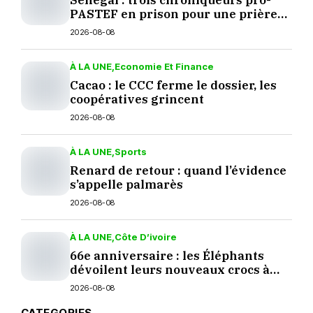
Sénégal : trois chroniqueurs pro-
PASTEF en prison pour une prière
sur TikTok
2026-08-08
À LA UNE
Economie Et Finance
Cacao : le CCC ferme le dossier, les
coopératives grincent
2026-08-08
À LA UNE
Sports
Renard de retour : quand l’évidence
s’appelle palmarès
2026-08-08
À LA UNE
Côte D’ivoire
66e anniversaire : les Éléphants
dévoilent leurs nouveaux crocs à
Yopougon
2026-08-08
CATEGORIES