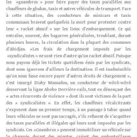
les »gnambros » pour faire payer des taxes parallèles aux
chauffeurs de gbakas, taxis et autres véhicules de transport. Face
à cette situation, des conducteurs de minicars et taxis
communaux bravent quelquefois la mort pour protester contre
leur « racket abusif » sur les lieux d’embarquement. Ce qui
entraîne, souvent, des bagarres généralisées, troublant, durant
plusieurs heures, la circulation dans la plupart des communes
d’Abidjan. «Les frais de chargement imposés par les
»syndicalistes » ne sont rien d’autre qu’un racket abusif. Puisque
nous payons déjà les tickets quotidiens émis par les syndicats,
dont nous ignorons d’ailleurs la destination. Il est inadmissible
qu’on nous fasse encore payer d’autres droits de chargement »,
s’est insurgé Diaby Mamadou, un conducteur de wôrô-wôrô
desservant la ligne Abobo Derrière-rails, tout en dénonçant des
« actes récurrents de violence » dont ils sont victimes de la part
des « syndicalistes ». En effet, les chauffeurs récalcitrants
s’exposent dans un premier temps, à un passage à tabac quand
leurs véhicules ne sont pas saccagés, s’ils refusent de s’acquitter
des taxes parallèles et illégales qui leurs sont imposées par les
syndicats. Ces «Gnambros » peuvent immobiliser un véhicule sur
la chaussée durant des minutes, créant des embouteillages