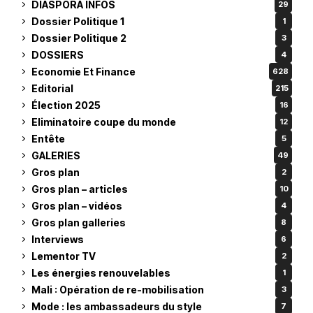
DIASPORA INFOS
29
Dossier Politique 1
1
Dossier Politique 2
3
DOSSIERS
4
Economie Et Finance
628
Editorial
215
Élection 2025
16
Eliminatoire coupe du monde
12
Entête
5
GALERIES
49
Gros plan
2
Gros plan – articles
10
Gros plan – vidéos
4
Gros plan galleries
8
Interviews
6
Lementor TV
2
Les énergies renouvelables
1
Mali : Opération de re-mobilisation
3
Mode : les ambassadeurs du style
7