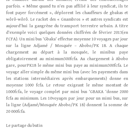
parfois. « Même quand tu n’es pas affilié à leur syndicat, ils te
font payer forcément », déplorent les chauffeurs de gbakas et
wôrô-wôrô. Le racket des « Gnambros » et autres syndicats est
aujourd’hui la gangrène du transport terrestre urbain. A titre
d’exemple voici quelques données chiffrées de février 2013(en
FCFA). Un mini bus ‘Gbaka’ effectue moyenne 10 voyages par jour
sur la ligne Adjamé / Mosquée – Abobo/PK 18. A chaque
chargement au départ à la mosquée, le minibus paye
obligatoirement au minimum300fcfa. Au chargement à Abobo
gare, pourPK18 le même mini bus paye au minimum300fcfa. Le
voyage aller simple du même mini bus (avec les payements dans
les stations intermédiaires après embarquements) donne en
moyenne 1000 fcfa. Le retour exigeant le même montant de
1000fcfa, le voyage complet par mini bus ‘GBAKA ‘donne 2000
fcfa au minimum. Les 10voyages par jour pour un mimi bus, sur
la ligne (Adjamé/Mosquée Abobo/PK 18) donnent la somme de
20 000fcfa.
Le partage du butin