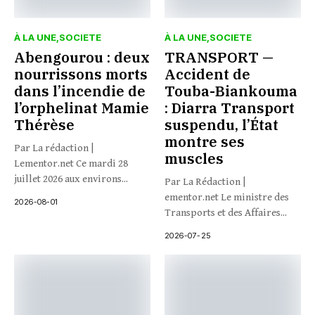
À LA UNE
SOCIETE
À LA UNE
SOCIETE
Abengourou : deux
TRANSPORT —
nourrissons morts
Accident de
dans l’incendie de
Touba-Biankouma
l’orphelinat Mamie
: Diarra Transport
Thérèse
suspendu, l’État
montre ses
Par La rédaction |
muscles
Lementor.net Ce mardi 28
juillet 2026 aux environs...
Par La Rédaction |
ementor.net Le ministre des
2026-08-01
Transports et des Affaires...
2026-07-25