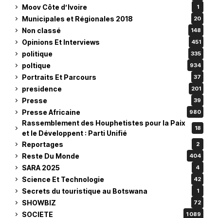
Moov Côte d’Ivoire
1
Municipales et Régionales 2018
20
Non classé
148
Opinions Et Interviews
451
politique
335
poltique
934
Portraits Et Parcours
37
presidence
201
Presse
39
Presse Africaine
980
Rassemblement des Houphetistes pour la Paix
18
et le Développent : Parti Unifié
Reportages
2
Reste Du Monde
404
SARA 2025
4
Science Et Technologie
42
Secrets du touristique au Botswana
1
SHOWBIZ
72
SOCIETE
1 089