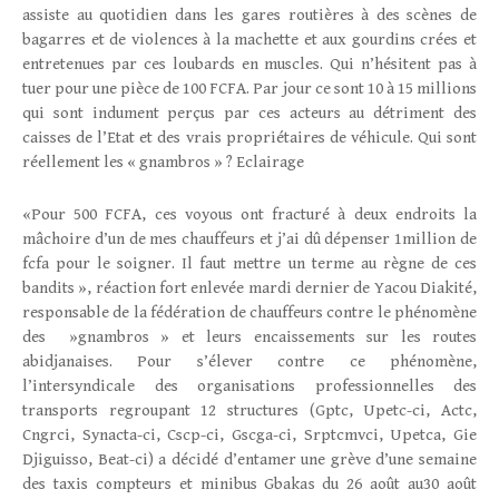
assiste au quotidien dans les gares routières à des scènes de
bagarres et de violences à la machette et aux gourdins crées et
entretenues par ces loubards en muscles. Qui n’hésitent pas à
tuer pour une pièce de 100 FCFA. Par jour ce sont 10 à 15 millions
qui sont indument perçus par ces acteurs au détriment des
caisses de l’Etat et des vrais propriétaires de véhicule. Qui sont
réellement les « gnambros » ? Eclairage
«Pour 500 FCFA, ces voyous ont fracturé à deux endroits la
mâchoire d’un de mes chauffeurs et j’ai dû dépenser 1million de
fcfa pour le soigner. Il faut mettre un terme au règne de ces
bandits », réaction fort enlevée mardi dernier de Yacou Diakité,
responsable de la fédération de chauffeurs contre le phénomène
des »gnambros » et leurs encaissements sur les routes
abidjanaises. Pour s’élever contre ce phénomène,
l’intersyndicale des organisations professionnelles des
transports regroupant 12 structures (Gptc, Upetc-ci, Actc,
Cngrci, Synacta-ci, Cscp-ci, Gscga-ci, Srptcmvci, Upetca, Gie
Djiguisso, Beat-ci) a décidé d’entamer une grève d’une semaine
des taxis compteurs et minibus Gbakas du 26 août au30 août