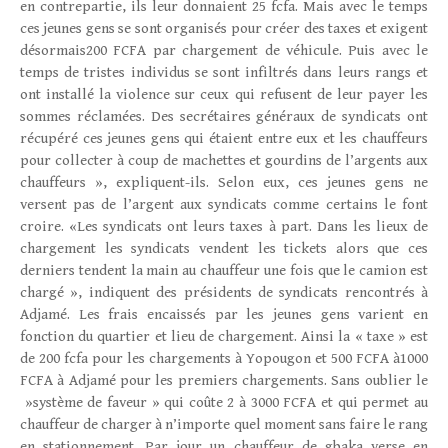
en contrepartie, ils leur donnaient 25 fcfa. Mais avec le temps
ces jeunes gens se sont organisés pour créer des taxes et exigent
désormais200 FCFA par chargement de véhicule. Puis avec le
temps de tristes individus se sont infiltrés dans leurs rangs et
ont installé la violence sur ceux qui refusent de leur payer les
sommes réclamées. Des secrétaires généraux de syndicats ont
récupéré ces jeunes gens qui étaient entre eux et les chauffeurs
pour collecter à coup de machettes et gourdins de l’argents aux
chauffeurs », expliquent-ils. Selon eux, ces jeunes gens ne
versent pas de l’argent aux syndicats comme certains le font
croire. «Les syndicats ont leurs taxes à part. Dans les lieux de
chargement les syndicats vendent les tickets alors que ces
derniers tendent la main au chauffeur une fois que le camion est
chargé », indiquent des présidents de syndicats rencontrés à
Adjamé. Les frais encaissés par les jeunes gens varient en
fonction du quartier et lieu de chargement. Ainsi la « taxe » est
de 200 fcfa pour les chargements à Yopougon et 500 FCFA à1000
FCFA à Adjamé pour les premiers chargements. Sans oublier le
»système de faveur » qui coûte 2 à 3000 FCFA et qui permet au
chauffeur de charger à n’importe quel moment sans faire le rang
en stationnement. Par jour un chauffeur de gbaka verse en