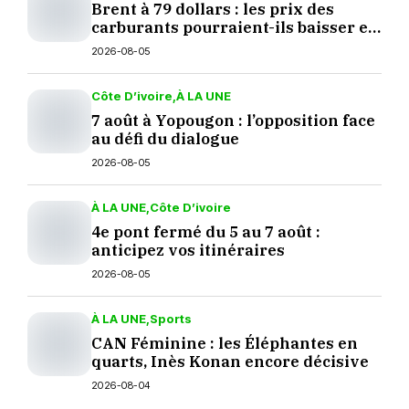
Brent à 79 dollars : les prix des
carburants pourraient-ils baisser en
septembre ?
2026-08-05
Côte D’ivoire
À LA UNE
7 août à Yopougon : l’opposition face
au défi du dialogue
2026-08-05
À LA UNE
Côte D’ivoire
4e pont fermé du 5 au 7 août :
anticipez vos itinéraires
2026-08-05
À LA UNE
Sports
CAN Féminine : les Éléphantes en
quarts, Inès Konan encore décisive
2026-08-04