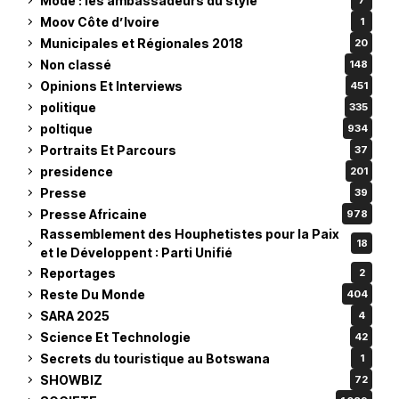
Mode : les ambassadeurs du style
7
Moov Côte d’Ivoire
1
Municipales et Régionales 2018
20
Non classé
148
Opinions Et Interviews
451
politique
335
poltique
934
Portraits Et Parcours
37
presidence
201
Presse
39
Presse Africaine
978
Rassemblement des Houphetistes pour la Paix
18
et le Développent : Parti Unifié
Reportages
2
Reste Du Monde
404
SARA 2025
4
Science Et Technologie
42
Secrets du touristique au Botswana
1
SHOWBIZ
72