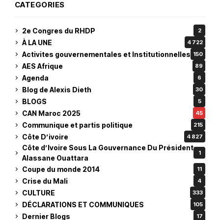
CATEGORIES
2e Congres du RHDP
2
À LA UNE
4 722
Activites gouvernementales et Institutionnelles
150
AES Afrique
89
Agenda
6
Blog de Alexis Dieth
30
BLOGS
5
CAN Maroc 2025
45
Communique et partis politique
215
Côte D’ivoire
4 827
Côte d’Ivoire Sous La Gouvernance Du Président
1
Alassane Ouattara
Coupe du monde 2014
11
Crise du Mali
4
CULTURE
333
DÉCLARATIONS ET COMMUNIQUES
105
Dernier Blogs
17