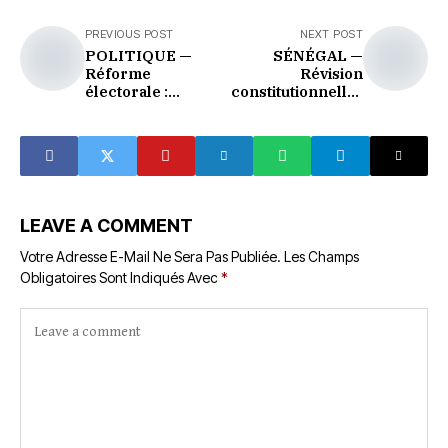
PREVIOUS POST
NEXT POST
POLITIQUE —
SÉNÉGAL —
Réforme
Révision
électorale :
constitutionnelle :
l'opposition exige
Sonko contre
le dialogue, le
Diomaye, la
pouvoir défend
guerre de
son calendrier
procédure
LEAVE A COMMENT
Votre Adresse E-Mail Ne Sera Pas Publiée.
Les Champs
Obligatoires Sont Indiqués Avec
*