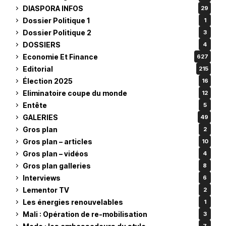
DIASPORA INFOS
29
Dossier Politique 1
1
Dossier Politique 2
3
DOSSIERS
4
Economie Et Finance
627
Editorial
215
Élection 2025
16
Eliminatoire coupe du monde
12
Entête
5
GALERIES
49
Gros plan
2
Gros plan – articles
10
Gros plan – vidéos
4
Gros plan galleries
8
Interviews
6
Lementor TV
2
Les énergies renouvelables
1
Mali : Opération de re-mobilisation
3