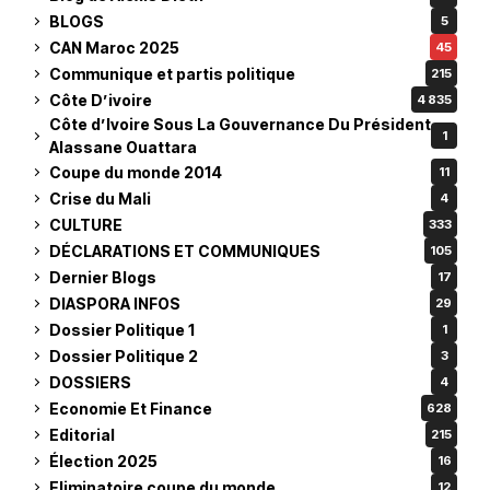
BLOGS
5
CAN Maroc 2025
45
Communique et partis politique
215
Côte D’ivoire
4 835
Côte d’Ivoire Sous La Gouvernance Du Président
1
Alassane Ouattara
Coupe du monde 2014
11
Crise du Mali
4
CULTURE
333
DÉCLARATIONS ET COMMUNIQUES
105
Dernier Blogs
17
DIASPORA INFOS
29
Dossier Politique 1
1
Dossier Politique 2
3
DOSSIERS
4
Economie Et Finance
628
Editorial
215
Élection 2025
16
Eliminatoire coupe du monde
12