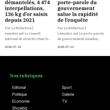
démantelés, 4 474
porte-parole du
interpellations,
gouvernement
136 kg d’or saisis
salue la rapidité
depuis 2021
de l’enquête
Par La Rédaction |
Par La Rédaction |
ementor.net Le Conseil
Lementor.net Le porte-parole
national de sécurité réuni le...
du gouvernement Amadou
Coulibaly s’est...
2026-07-25
2026-07-23
Nos rubriques
Editorial
Sport
Politique
Galerie
Economie
TV
Showbiz