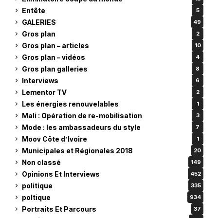
Entête
5
GALERIES
49
Gros plan
2
Gros plan – articles
10
Gros plan – vidéos
4
Gros plan galleries
8
Interviews
6
Lementor TV
2
Les énergies renouvelables
1
Mali : Opération de re-mobilisation
3
Mode : les ambassadeurs du style
7
Moov Côte d’Ivoire
1
Municipales et Régionales 2018
20
Non classé
149
Opinions Et Interviews
452
politique
335
poltique
934
Portraits Et Parcours
37