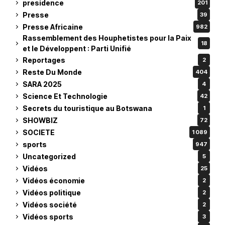
presidence
201
Presse
39
Presse Africaine
982
Rassemblement des Houphetistes pour la Paix
18
et le Développent : Parti Unifié
Reportages
2
Reste Du Monde
404
SARA 2025
4
Science Et Technologie
42
Secrets du touristique au Botswana
1
SHOWBIZ
72
SOCIETE
1 089
sports
947
Uncategorized
5
Vidéos
25
Vidéos économie
2
Vidéos politique
2
Vidéos société
2
Vidéos sports
3