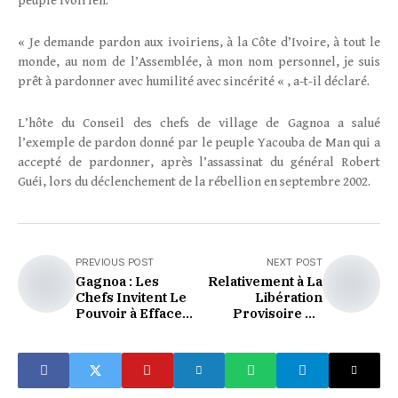
peuple ivoirien.
« Je demande pardon aux ivoiriens, à la Côte d’Ivoire, à tout le
monde, au nom de l’Assemblée, à mon nom personnel, je suis
prêt à pardonner avec humilité avec sincérité « , a-t-il déclaré.
L’hôte du Conseil des chefs de village de Gagnoa a salué
l’exemple de pardon donné par le peuple Yacouba de Man qui a
accepté de pardonner, après l’assassinat du général Robert
Guéi, lors du déclenchement de la rébellion en septembre 2002.
PREVIOUS POST
NEXT POST
Gagnoa : Les
Relativement à La
Chefs Invitent Le
Libération
Pouvoir à Effacer
Provisoire De
Les Séquelles De
Personnalités Du
La Crise
FPI