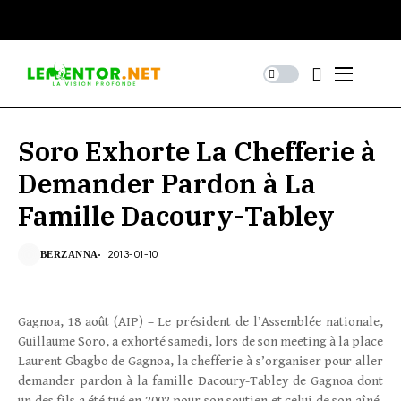
Soro Exhorte La Chefferie à
Demander Pardon à La
Famille Dacoury-Tabley
2013-01-10
BERZANNA
Gagnoa, 18 août (AIP) – Le président de l’Assemblée nationale,
Guillaume Soro, a exhorté samedi, lors de son meeting à la place
Laurent Gbagbo de Gagnoa, la chefferie à s’organiser pour aller
demander pardon à la famille Dacoury-Tabley de Gagnoa dont
un des fils a été tué en 2002 pour son soutien et celui de son aîné,