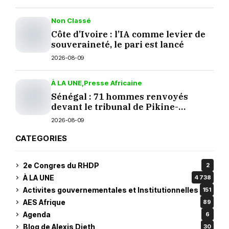
Non Classé
Côte d’Ivoire : l’IA comme levier de
souveraineté, le pari est lancé
2026-08-09
À LA UNE
Presse Africaine
Sénégal : 71 hommes renvoyés
devant le tribunal de Pikine-
Guédiawaye
2026-08-09
CATEGORIES
2e Congres du RHDP
2
À LA UNE
4 738
Activites gouvernementales et Institutionnelles
151
AES Afrique
89
Agenda
6
Blog de Alexis Dieth
30