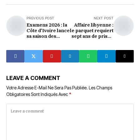
PREVIOUS POST
NEXT POST
Examens 2026 : la
Affaire libyenne :
Côte d'Ivoire lance
le parquet requiert
sa saison des
sept ans de prison
grandes épreuves
contre Sarkozy, le
sous le signe de la
jugement le 30
rigueur
novembre
LEAVE A COMMENT
Votre Adresse E-Mail Ne Sera Pas Publiée.
Les Champs
Obligatoires Sont Indiqués Avec
*