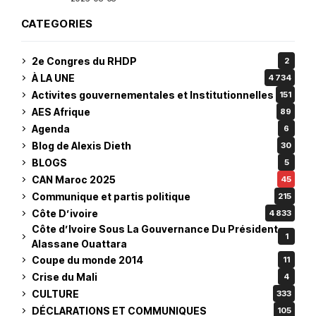
CATEGORIES
2e Congres du RHDP
2
À LA UNE
4 734
Activites gouvernementales et Institutionnelles
151
AES Afrique
89
Agenda
6
Blog de Alexis Dieth
30
BLOGS
5
CAN Maroc 2025
45
Communique et partis politique
215
Côte D’ivoire
4 833
Côte d’Ivoire Sous La Gouvernance Du Président
1
Alassane Ouattara
Coupe du monde 2014
11
Crise du Mali
4
CULTURE
333
DÉCLARATIONS ET COMMUNIQUES
105