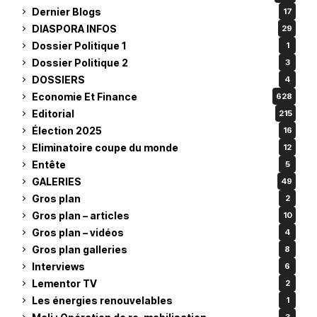
Dernier Blogs
17
DIASPORA INFOS
29
Dossier Politique 1
1
Dossier Politique 2
3
DOSSIERS
4
Economie Et Finance
628
Editorial
215
Élection 2025
16
Eliminatoire coupe du monde
12
Entête
5
GALERIES
49
Gros plan
2
Gros plan – articles
10
Gros plan – vidéos
4
Gros plan galleries
8
Interviews
6
Lementor TV
2
Les énergies renouvelables
1