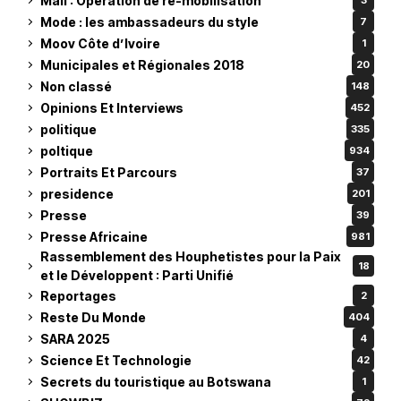
Mali : Opération de re-mobilisation
3
Mode : les ambassadeurs du style
7
Moov Côte d’Ivoire
1
Municipales et Régionales 2018
20
Non classé
148
Opinions Et Interviews
452
politique
335
poltique
934
Portraits Et Parcours
37
presidence
201
Presse
39
Presse Africaine
981
Rassemblement des Houphetistes pour la Paix
18
et le Développent : Parti Unifié
Reportages
2
Reste Du Monde
404
SARA 2025
4
Science Et Technologie
42
Secrets du touristique au Botswana
1