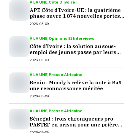
À LA UNE
Côte D’ivoire
APE Côte d’Ivoire-UE : la quatrième
phase ouvre 1 074 nouvelles portes
aux produits européens
2026-08-09
À LA UNE
Opinions Et Interviews
Côte d’Ivoire : la solution au sous-
emploi des jeunes passe par leurs
décisions
2026-08-09
À LA UNE
Presse Africaine
Bénin : Moody’s relève la note à Ba3,
une reconnaissance méritée
2026-08-09
À LA UNE
Presse Africaine
Sénégal : trois chroniqueurs pro-
PASTEF en prison pour une prière
sur TikTok
2026-08-08