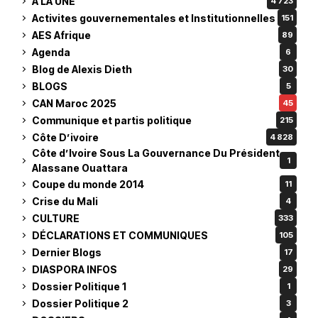
À LA UNE
4 723
Activites gouvernementales et Institutionnelles
151
AES Afrique
89
Agenda
6
Blog de Alexis Dieth
30
BLOGS
5
CAN Maroc 2025
45
Communique et partis politique
215
Côte D’ivoire
4 828
Côte d’Ivoire Sous La Gouvernance Du Président
1
Alassane Ouattara
Coupe du monde 2014
11
Crise du Mali
4
CULTURE
333
DÉCLARATIONS ET COMMUNIQUES
105
Dernier Blogs
17
DIASPORA INFOS
29
Dossier Politique 1
1
Dossier Politique 2
3