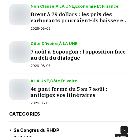
Non Classé
À LA UNE
Economie Et Finance
Brent à 79 dollars : les prix des
carburants pourraient-ils baisser en
septembre ?
2026-08-05
Côte D’ivoire
À LA UNE
7 août à Yopougon : l’opposition face
au défi du dialogue
2026-08-05
À LA UNE
Côte D’ivoire
4e pont fermé du 5 au 7 août :
anticipez vos itinéraires
2026-08-05
CATEGORIES
2e Congres du RHDP
2