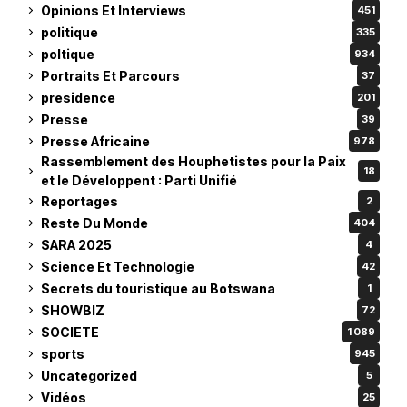
Opinions Et Interviews
451
politique
335
poltique
934
Portraits Et Parcours
37
presidence
201
Presse
39
Presse Africaine
978
Rassemblement des Houphetistes pour la Paix
18
et le Développent : Parti Unifié
Reportages
2
Reste Du Monde
404
SARA 2025
4
Science Et Technologie
42
Secrets du touristique au Botswana
1
SHOWBIZ
72
SOCIETE
1 089
sports
945
Uncategorized
5
Vidéos
25