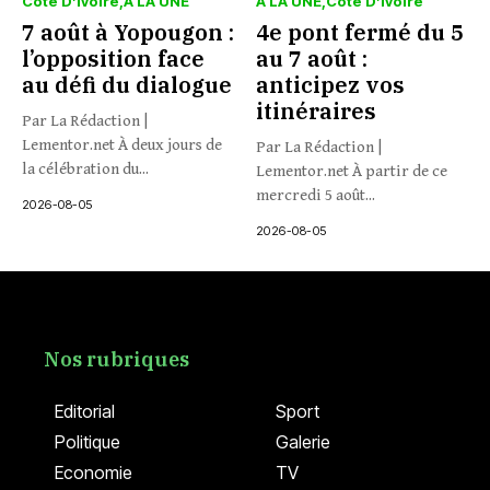
Côte D’ivoire
À LA UNE
À LA UNE
Côte D’ivoire
7 août à Yopougon :
4e pont fermé du 5
l’opposition face
au 7 août :
au défi du dialogue
anticipez vos
itinéraires
Par La Rédaction |
Lementor.net À deux jours de
Par La Rédaction |
la célébration du...
Lementor.net À partir de ce
mercredi 5 août...
2026-08-05
2026-08-05
Nos rubriques
Editorial
Sport
Politique
Galerie
Economie
TV