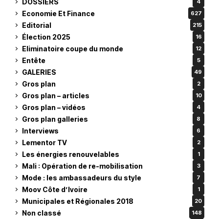
DOSSIERS
4
Economie Et Finance
627
Editorial
215
Élection 2025
16
Eliminatoire coupe du monde
12
Entête
5
GALERIES
49
Gros plan
2
Gros plan – articles
10
Gros plan – vidéos
4
Gros plan galleries
8
Interviews
6
Lementor TV
2
Les énergies renouvelables
1
Mali : Opération de re-mobilisation
3
Mode : les ambassadeurs du style
7
Moov Côte d’Ivoire
1
Municipales et Régionales 2018
20
Non classé
148