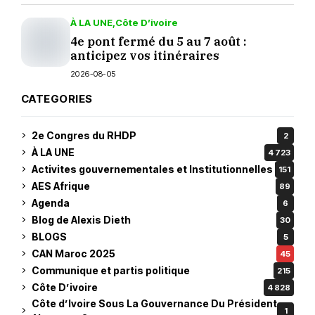
À LA UNE
Côte D’ivoire
4e pont fermé du 5 au 7 août :
anticipez vos itinéraires
2026-08-05
CATEGORIES
2e Congres du RHDP
2
À LA UNE
4 723
Activites gouvernementales et Institutionnelles
151
AES Afrique
89
Agenda
6
Blog de Alexis Dieth
30
BLOGS
5
CAN Maroc 2025
45
Communique et partis politique
215
Côte D’ivoire
4 828
Côte d’Ivoire Sous La Gouvernance Du Président
1