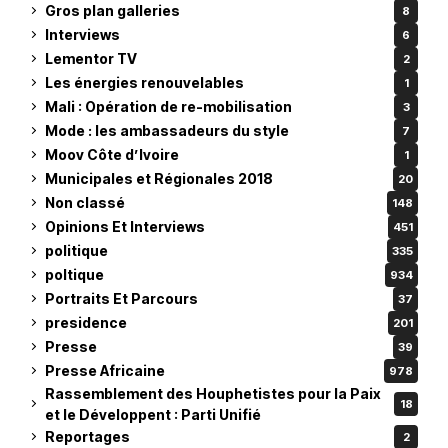
Gros plan galleries
8
Interviews
6
Lementor TV
2
Les énergies renouvelables
1
Mali : Opération de re-mobilisation
3
Mode : les ambassadeurs du style
7
Moov Côte d’Ivoire
1
Municipales et Régionales 2018
20
Non classé
148
Opinions Et Interviews
451
politique
335
poltique
934
Portraits Et Parcours
37
presidence
201
Presse
39
Presse Africaine
978
Rassemblement des Houphetistes pour la Paix
18
et le Développent : Parti Unifié
Reportages
2