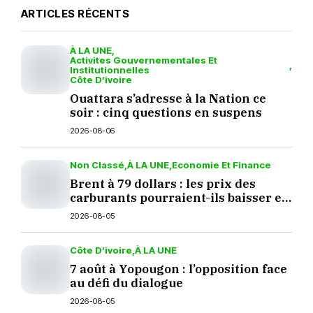
ARTICLES RÉCENTS
À LA UNE
Activites Gouvernementales Et
Institutionnelles
Côte D’ivoire
Ouattara s’adresse à la Nation ce
soir : cinq questions en suspens
2026-08-06
Non Classé
À LA UNE
Economie Et Finance
Brent à 79 dollars : les prix des
carburants pourraient-ils baisser en
septembre ?
2026-08-05
Côte D’ivoire
À LA UNE
7 août à Yopougon : l’opposition face
au défi du dialogue
2026-08-05