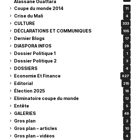
Alassane Ouattara
Coupe du monde 2014
11
Crise du Mali
4
CULTURE
333
DÉCLARATIONS ET COMMUNIQUES
105
Dernier Blogs
17
DIASPORA INFOS
29
Dossier Politique 1
1
Dossier Politique 2
3
DOSSIERS
4
Economie Et Finance
627
Editorial
215
Élection 2025
16
Eliminatoire coupe du monde
12
Entête
5
GALERIES
49
Gros plan
2
Gros plan – articles
10
Gros plan – vidéos
4