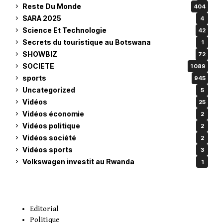
Reste Du Monde
404
SARA 2025
4
Science Et Technologie
42
Secrets du touristique au Botswana
1
SHOWBIZ
72
SOCIETE
1 089
sports
945
Uncategorized
5
Vidéos
25
Vidéos économie
2
Vidéos politique
2
Vidéos société
2
Vidéos sports
3
Volkswagen investit au Rwanda
1
Editorial
Politique