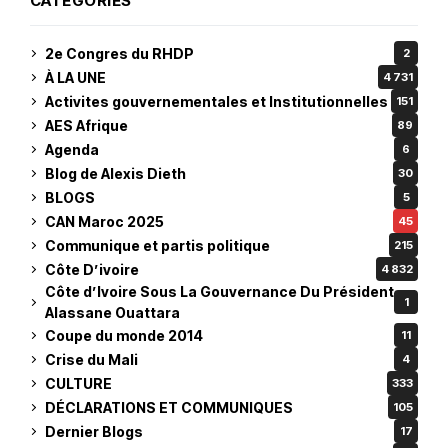
CATEGORIES
2e Congres du RHDP
2
À LA UNE
4 731
Activites gouvernementales et Institutionnelles
151
AES Afrique
89
Agenda
6
Blog de Alexis Dieth
30
BLOGS
5
CAN Maroc 2025
45
Communique et partis politique
215
Côte D’ivoire
4 832
Côte d’Ivoire Sous La Gouvernance Du Président
1
Alassane Ouattara
Coupe du monde 2014
11
Crise du Mali
4
CULTURE
333
DÉCLARATIONS ET COMMUNIQUES
105
Dernier Blogs
17