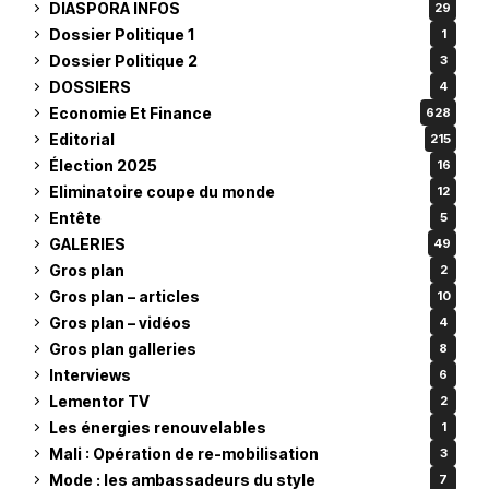
DIASPORA INFOS
29
Dossier Politique 1
1
Dossier Politique 2
3
DOSSIERS
4
Economie Et Finance
628
Editorial
215
Élection 2025
16
Eliminatoire coupe du monde
12
Entête
5
GALERIES
49
Gros plan
2
Gros plan – articles
10
Gros plan – vidéos
4
Gros plan galleries
8
Interviews
6
Lementor TV
2
Les énergies renouvelables
1
Mali : Opération de re-mobilisation
3
Mode : les ambassadeurs du style
7