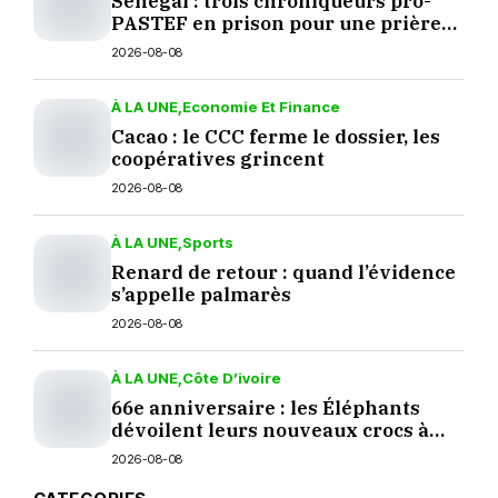
Sénégal : trois chroniqueurs pro-
PASTEF en prison pour une prière
sur TikTok
2026-08-08
À LA UNE
Economie Et Finance
Cacao : le CCC ferme le dossier, les
coopératives grincent
2026-08-08
À LA UNE
Sports
Renard de retour : quand l’évidence
s’appelle palmarès
2026-08-08
À LA UNE
Côte D’ivoire
66e anniversaire : les Éléphants
dévoilent leurs nouveaux crocs à
Yopougon
2026-08-08