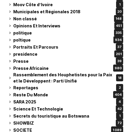
Moov Côte d’Ivoire
1
Municipales et Régionales 2018
20
Non classé
148
Opinions Et Interviews
451
politique
335
poltique
934
Portraits Et Parcours
37
presidence
201
Presse
39
Presse Africaine
980
Rassemblement des Houphetistes pour la Paix
18
et le Développent : Parti Unifié
Reportages
2
Reste Du Monde
404
SARA 2025
4
Science Et Technologie
42
Secrets du touristique au Botswana
1
SHOWBIZ
72
SOCIETE
1 089