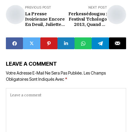
PREVIOUS POST
NEXT POST
La Presse
Ferkessédougou :
Ivoirienne Encore
Festival Tchologo
En Deuil, Juliette
2013, Quand La
Anzian Est
Non Implication
Décédée
Des Compétences
Locales Fait Rater
Le Festival.
LEAVE A COMMENT
Votre Adresse E-Mail Ne Sera Pas Publiée.
Les Champs
Obligatoires Sont Indiqués Avec
*