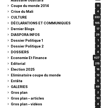
Alassane Ouattara
Coupe du monde 2014
11
Crise du Mali
4
CULTURE
333
DÉCLARATIONS ET COMMUNIQUES
105
Dernier Blogs
17
DIASPORA INFOS
29
Dossier Politique 1
1
Dossier Politique 2
3
DOSSIERS
4
Economie Et Finance
627
Editorial
215
Élection 2025
16
Eliminatoire coupe du monde
12
Entête
5
GALERIES
49
Gros plan
2
Gros plan – articles
10
Gros plan – vidéos
4