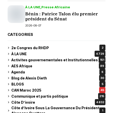
À LA UNE
Presse Africaine
Bénin : Patrice Talon élu premier
président du Sénat
2026-08-07
CATEGORIES
2e Congres du RHDP
2
À LA UNE
4 729
Activites gouvernementales et Institutionnelles
151
AES Afrique
89
Agenda
6
Blog de Alexis Dieth
30
BLOGS
5
CAN Maroc 2025
45
Communique et partis politique
215
Côte D’ivoire
4 832
Côte d’Ivoire Sous La Gouvernance Du Président
1