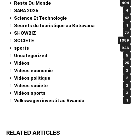
Reste Du Monde
404
SARA 2025
4
Science Et Technologie
42
Secrets du touristique au Botswana
1
SHOWBIZ
72
SOCIETE
1 089
sports
946
Uncategorized
5
Vidéos
25
Vidéos économie
2
Vidéos politique
2
Vidéos société
2
Vidéos sports
3
Volkswagen investit au Rwanda
1
RELATED ARTICLES