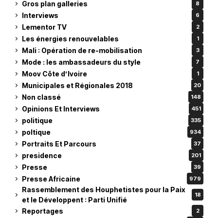
Gros plan galleries
8
Interviews
6
Lementor TV
2
Les énergies renouvelables
1
Mali : Opération de re-mobilisation
3
Mode : les ambassadeurs du style
7
Moov Côte d’Ivoire
1
Municipales et Régionales 2018
20
Non classé
148
Opinions Et Interviews
451
politique
335
poltique
934
Portraits Et Parcours
37
presidence
201
Presse
39
Presse Africaine
979
Rassemblement des Houphetistes pour la Paix
18
et le Développent : Parti Unifié
Reportages
2