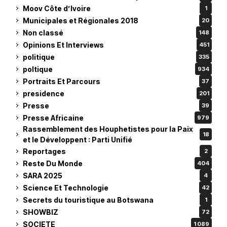
Moov Côte d’Ivoire
1
Municipales et Régionales 2018
20
Non classé
148
Opinions Et Interviews
451
politique
335
poltique
934
Portraits Et Parcours
37
presidence
201
Presse
39
Presse Africaine
979
Rassemblement des Houphetistes pour la Paix
18
et le Développent : Parti Unifié
Reportages
2
Reste Du Monde
404
SARA 2025
4
Science Et Technologie
42
Secrets du touristique au Botswana
1
SHOWBIZ
72
SOCIETE
1 089