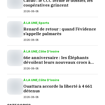
Cacao : le CCC ferme le dossier, les
coopératives grincent
2026-08-08
À LA UNE
Sports
Renard de retour : quand l’évidence
s’appelle palmarès
2026-08-08
À LA UNE
Côte D’ivoire
66e anniversaire : les Éléphants
dévoilent leurs nouveaux crocs à
Yopougon
2026-08-08
À LA UNE
Côte D’ivoire
Ouattara accorde la liberté à 4 661
détenus
2026-08-08