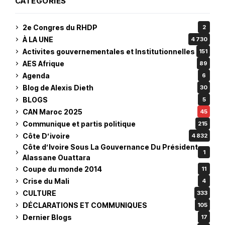
CATEGORIES
2e Congres du RHDP
2
À LA UNE
4 730
Activites gouvernementales et Institutionnelles
151
AES Afrique
89
Agenda
6
Blog de Alexis Dieth
30
BLOGS
5
CAN Maroc 2025
45
Communique et partis politique
215
Côte D’ivoire
4 832
Côte d’Ivoire Sous La Gouvernance Du Président
1
Alassane Ouattara
Coupe du monde 2014
11
Crise du Mali
4
CULTURE
333
DÉCLARATIONS ET COMMUNIQUES
105
Dernier Blogs
17