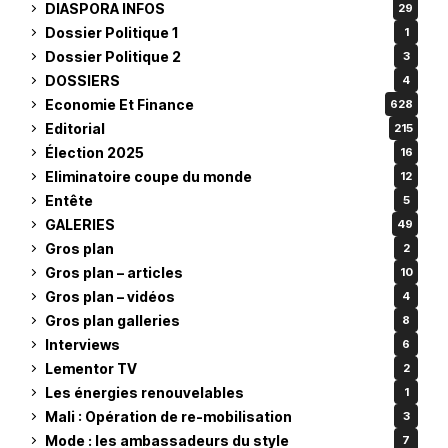
DIASPORA INFOS
29
Dossier Politique 1
1
Dossier Politique 2
3
DOSSIERS
4
Economie Et Finance
628
Editorial
215
Élection 2025
16
Eliminatoire coupe du monde
12
Entête
5
GALERIES
49
Gros plan
2
Gros plan – articles
10
Gros plan – vidéos
4
Gros plan galleries
8
Interviews
6
Lementor TV
2
Les énergies renouvelables
1
Mali : Opération de re-mobilisation
3
Mode : les ambassadeurs du style
7