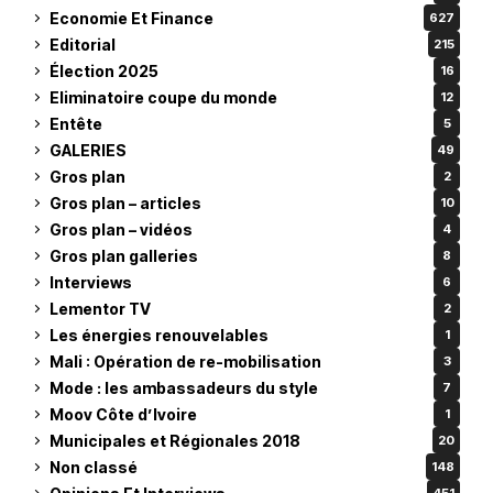
Economie Et Finance
627
Editorial
215
Élection 2025
16
Eliminatoire coupe du monde
12
Entête
5
GALERIES
49
Gros plan
2
Gros plan – articles
10
Gros plan – vidéos
4
Gros plan galleries
8
Interviews
6
Lementor TV
2
Les énergies renouvelables
1
Mali : Opération de re-mobilisation
3
Mode : les ambassadeurs du style
7
Moov Côte d’Ivoire
1
Municipales et Régionales 2018
20
Non classé
148