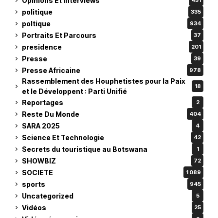
Opinions Et Interviews
451
politique
335
poltique
934
Portraits Et Parcours
37
presidence
201
Presse
39
Presse Africaine
978
Rassemblement des Houphetistes pour la Paix
18
et le Développent : Parti Unifié
Reportages
2
Reste Du Monde
404
SARA 2025
4
Science Et Technologie
42
Secrets du touristique au Botswana
1
SHOWBIZ
72
SOCIETE
1 089
sports
945
Uncategorized
5
Vidéos
25