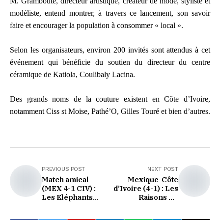
M. Grambouté, directeur artistique, créateur de mode, styliste et
modéliste, entend montrer, à travers ce lancement, son savoir
faire et encourager la population à consommer « local ».
Selon les organisateurs, environ 200 invités sont attendus à cet
événement qui bénéficie du soutien du directeur du centre
céramique de Katiola, Coulibaly Lacina.
Des grands noms de la couture existent en Côte d’Ivoire,
notamment Ciss st Moise, Pathé’O, Gilles Touré et bien d’autres.
PREVIOUS POST
NEXT POST
Match amical
Mexique-Côte
(MEX 4-1 CIV) :
d’Ivoire (4-1) : Les
Les Eléphants
Raisons Du
Déjouent Face Au
Naufrage Des
Mexique
Eléphants