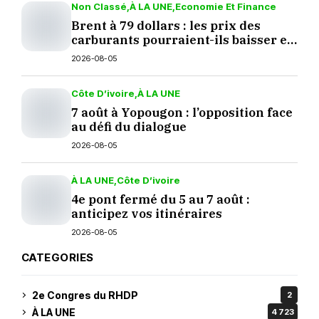
Non Classé
À LA UNE
Economie Et Finance
Brent à 79 dollars : les prix des
carburants pourraient-ils baisser en
septembre ?
2026-08-05
Côte D’ivoire
À LA UNE
7 août à Yopougon : l’opposition face
au défi du dialogue
2026-08-05
À LA UNE
Côte D’ivoire
4e pont fermé du 5 au 7 août :
anticipez vos itinéraires
2026-08-05
CATEGORIES
2e Congres du RHDP
2
À LA UNE
4 723