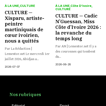
À LA UNE
CULTURE
À LA UNE
Côte D’ivoire
CULTURE
CULTURE —
CULTURE — Cadic
Xisparu, artiste-
N’Guessan, Miss
peintre
Côte d’Ivoire 2026 :
martiniquais de
la revanche du
cœur ivoirien,
temps long
nous a quittés
Par AN | Lementor.net Il y a
Par La Rédaction |
des couronnes qui tombent
Lementor.net Le mercredi 1er
du...
juillet 2026, Abidjan a...
2026-06-28
2026-07-07
Nos rubriques
Editorial
Sport