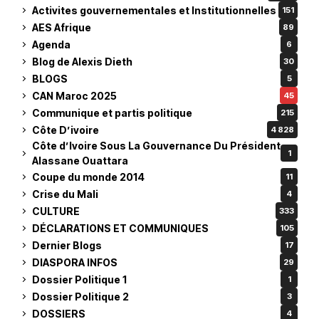
Activites gouvernementales et Institutionnelles
151
AES Afrique
89
Agenda
6
Blog de Alexis Dieth
30
BLOGS
5
CAN Maroc 2025
45
Communique et partis politique
215
Côte D’ivoire
4 828
Côte d’Ivoire Sous La Gouvernance Du Président
1
Alassane Ouattara
Coupe du monde 2014
11
Crise du Mali
4
CULTURE
333
DÉCLARATIONS ET COMMUNIQUES
105
Dernier Blogs
17
DIASPORA INFOS
29
Dossier Politique 1
1
Dossier Politique 2
3
DOSSIERS
4