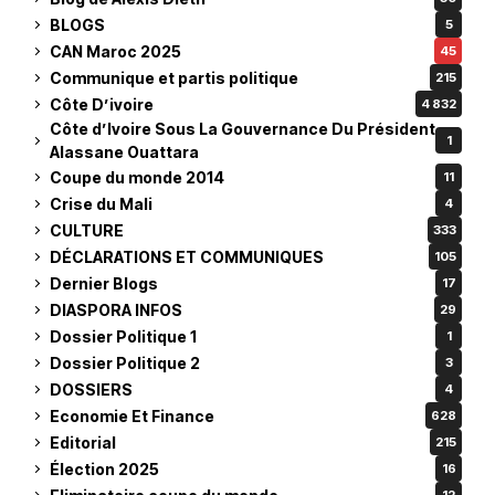
BLOGS
5
CAN Maroc 2025
45
Communique et partis politique
215
Côte D’ivoire
4 832
Côte d’Ivoire Sous La Gouvernance Du Président
1
Alassane Ouattara
Coupe du monde 2014
11
Crise du Mali
4
CULTURE
333
DÉCLARATIONS ET COMMUNIQUES
105
Dernier Blogs
17
DIASPORA INFOS
29
Dossier Politique 1
1
Dossier Politique 2
3
DOSSIERS
4
Economie Et Finance
628
Editorial
215
Élection 2025
16