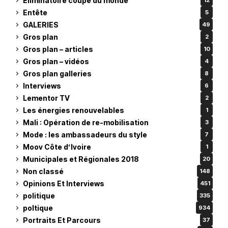
Eliminatoire coupe du monde
12
Entête
5
GALERIES
49
Gros plan
2
Gros plan – articles
10
Gros plan – vidéos
4
Gros plan galleries
8
Interviews
6
Lementor TV
2
Les énergies renouvelables
1
Mali : Opération de re-mobilisation
3
Mode : les ambassadeurs du style
7
Moov Côte d’Ivoire
1
Municipales et Régionales 2018
20
Non classé
148
Opinions Et Interviews
451
politique
335
poltique
934
Portraits Et Parcours
37