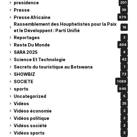
presidence
201
Presse
39
Presse Africaine
979
Rassemblement des Houphetistes pour la Paix
18
et le Développent : Parti Unifié
Reportages
2
Reste Du Monde
404
SARA 2025
4
Science Et Technologie
42
Secrets du touristique au Botswana
1
SHOWBIZ
72
SOCIETE
1 089
sports
946
Uncategorized
5
Vidéos
25
Vidéos économie
2
Vidéos politique
2
Vidéos société
2
Vidéos sports
3