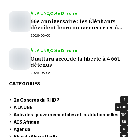
À LA UNE
Côte D’ivoire
66e anniversaire : les Éléphants
dévoilent leurs nouveaux crocs à
Yopougon
2026-08-08
À LA UNE
Côte D’ivoire
Ouattara accorde la liberté à 4 661
détenus
2026-08-08
CATEGORIES
2e Congres du RHDP
2
À LA UNE
4 730
Activites gouvernementales et Institutionnelles
151
AES Afrique
89
Agenda
6
Blog de Alexis Dieth
30