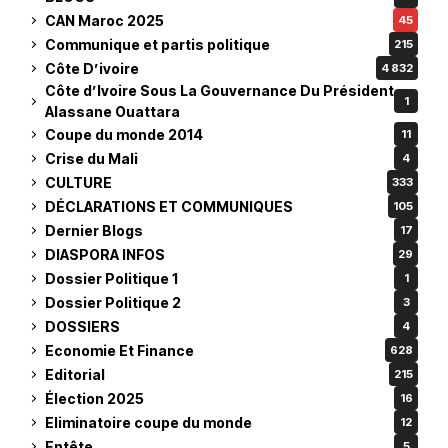
CAN Maroc 2025
45
Communique et partis politique
215
Côte D’ivoire
4 832
Côte d’Ivoire Sous La Gouvernance Du Président
1
Alassane Ouattara
Coupe du monde 2014
11
Crise du Mali
4
CULTURE
333
DÉCLARATIONS ET COMMUNIQUES
105
Dernier Blogs
17
DIASPORA INFOS
29
Dossier Politique 1
1
Dossier Politique 2
3
DOSSIERS
4
Economie Et Finance
628
Editorial
215
Élection 2025
16
Eliminatoire coupe du monde
12
Entête
5