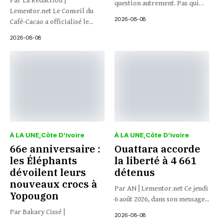
Par La Rédaction |
question autrement. Pas qui
Lementor.net Le Conseil du
veut...
2026-08-08
Café-Cacao a officialisé le...
2026-08-08
À LA UNE
Côte D’ivoire
À LA UNE
Côte D’ivoire
66e anniversaire :
Ouattara accorde
les Éléphants
la liberté à 4 661
dévoilent leurs
détenus
nouveaux crocs à
Par AN | Lementor.net Ce jeudi
Yopougon
6 août 2026, dans son message...
Par Bakary Cissé |
2026-08-08