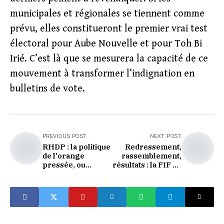
municipales et régionales se tiennent comme
prévu, elles constitueront le premier vrai test
électoral pour Aube Nouvelle et pour Toh Bi
Irié. C’est là que se mesurera la capacité de ce
mouvement à transformer l’indignation en
bulletins de vote.
PREVIOUS POST
NEXT POST
RHDP : la politique
Redressement,
de l'orange
rassemblement,
pressée, ou
résultats : la FIF de
comment un parti
Yacine Idriss
dévore
Diallo tire le bilan
méthodiquement
d'un mandat
ses bâtisseurs
historique -
Déclaration