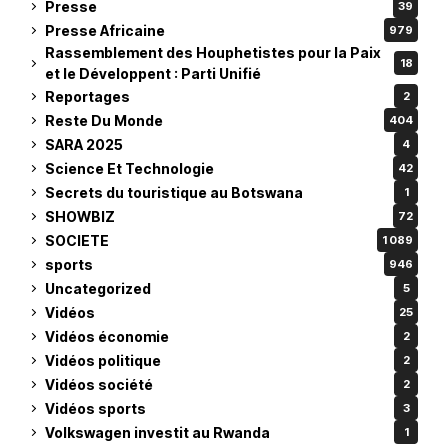
Presse
39
Presse Africaine
979
Rassemblement des Houphetistes pour la Paix
18
et le Développent : Parti Unifié
Reportages
2
Reste Du Monde
404
SARA 2025
4
Science Et Technologie
42
Secrets du touristique au Botswana
1
SHOWBIZ
72
SOCIETE
1 089
sports
946
Uncategorized
5
Vidéos
25
Vidéos économie
2
Vidéos politique
2
Vidéos société
2
Vidéos sports
3
Volkswagen investit au Rwanda
1