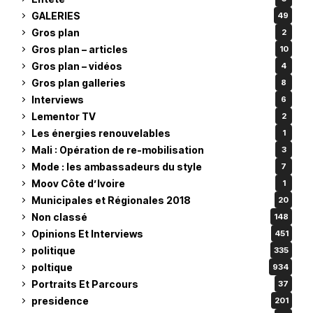
GALERIES
49
Gros plan
2
Gros plan – articles
10
Gros plan – vidéos
4
Gros plan galleries
8
Interviews
6
Lementor TV
2
Les énergies renouvelables
1
Mali : Opération de re-mobilisation
3
Mode : les ambassadeurs du style
7
Moov Côte d’Ivoire
1
Municipales et Régionales 2018
20
Non classé
148
Opinions Et Interviews
451
politique
335
poltique
934
Portraits Et Parcours
37
presidence
201