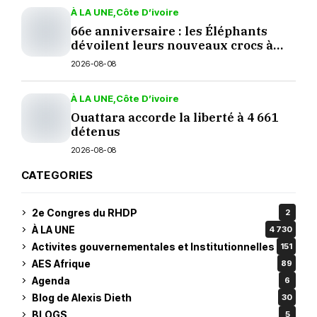
À LA UNE
Côte D’ivoire
66e anniversaire : les Éléphants
dévoilent leurs nouveaux crocs à
Yopougon
2026-08-08
À LA UNE
Côte D’ivoire
Ouattara accorde la liberté à 4 661
détenus
2026-08-08
CATEGORIES
2e Congres du RHDP
2
À LA UNE
4 730
Activites gouvernementales et Institutionnelles
151
AES Afrique
89
Agenda
6
Blog de Alexis Dieth
30
BLOGS
5