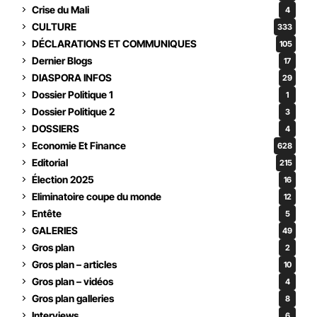
Crise du Mali
4
CULTURE
333
DÉCLARATIONS ET COMMUNIQUES
105
Dernier Blogs
17
DIASPORA INFOS
29
Dossier Politique 1
1
Dossier Politique 2
3
DOSSIERS
4
Economie Et Finance
628
Editorial
215
Élection 2025
16
Eliminatoire coupe du monde
12
Entête
5
GALERIES
49
Gros plan
2
Gros plan – articles
10
Gros plan – vidéos
4
Gros plan galleries
8
Interviews
6