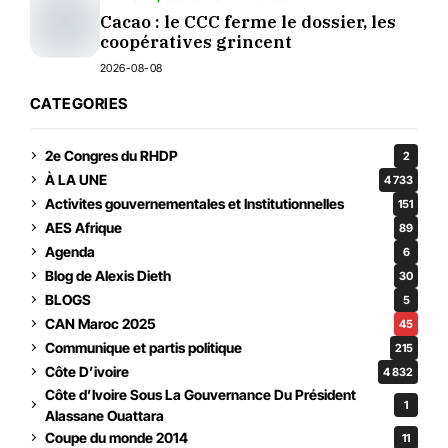
Cacao : le CCC ferme le dossier, les
coopératives grincent
2026-08-08
CATEGORIES
2e Congres du RHDP
2
À LA UNE
4 733
Activites gouvernementales et Institutionnelles
151
AES Afrique
89
Agenda
6
Blog de Alexis Dieth
30
BLOGS
5
CAN Maroc 2025
45
Communique et partis politique
215
Côte D’ivoire
4 832
Côte d’Ivoire Sous La Gouvernance Du Président
1
Alassane Ouattara
Coupe du monde 2014
11