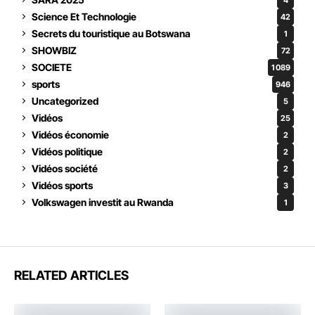
Science Et Technologie
42
Secrets du touristique au Botswana
1
SHOWBIZ
72
SOCIETE
1 089
sports
946
Uncategorized
5
Vidéos
25
Vidéos économie
2
Vidéos politique
2
Vidéos société
2
Vidéos sports
3
Volkswagen investit au Rwanda
1
RELATED ARTICLES