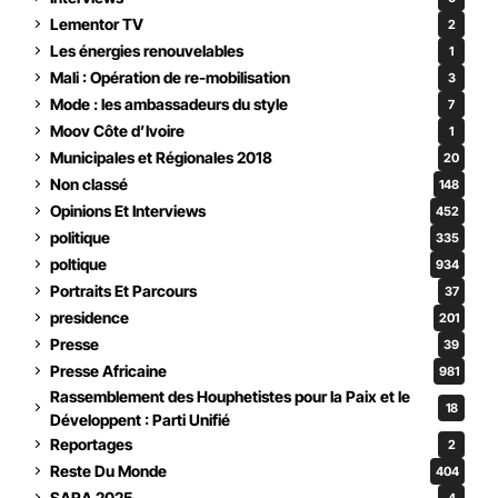
Lementor TV
2
Les énergies renouvelables
1
Mali : Opération de re-mobilisation
3
Mode : les ambassadeurs du style
7
Moov Côte d’Ivoire
1
Municipales et Régionales 2018
20
Non classé
148
Opinions Et Interviews
452
politique
335
poltique
934
Portraits Et Parcours
37
presidence
201
Presse
39
Presse Africaine
981
Rassemblement des Houphetistes pour la Paix et le
18
Développent : Parti Unifié
Reportages
2
Reste Du Monde
404
SARA 2025
4