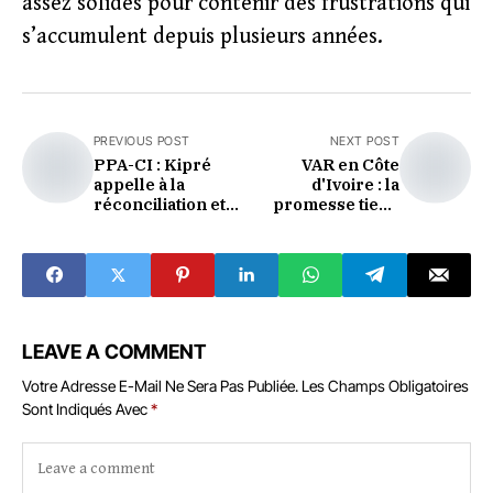
assez solides pour contenir des frustrations qui
s’accumulent depuis plusieurs années.
PREVIOUS POST
NEXT POST
PPA-CI : Kipré
VAR en Côte
appelle à la
d'Ivoire : la
réconciliation et
promesse tient,
au dialogue depuis
les obstacles
les coulisses du
étaient réels
congrès
LEAVE A COMMENT
Votre Adresse E-Mail Ne Sera Pas Publiée.
Les Champs Obligatoires
Sont Indiqués Avec
*