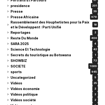
Portraits Et Parcours
37
presidence
201
Presse
39
Presse Africaine
978
Rassemblement des Houphetistes pour la Paix
18
et le Développent : Parti Unifié
Reportages
2
Reste Du Monde
404
SARA 2025
4
Science Et Technologie
42
Secrets du touristique au Botswana
1
SHOWBIZ
72
SOCIETE
1 089
sports
945
Uncategorized
5
Vidéos
25
Vidéos économie
2
Vidéos politique
2
Vidéos société
2