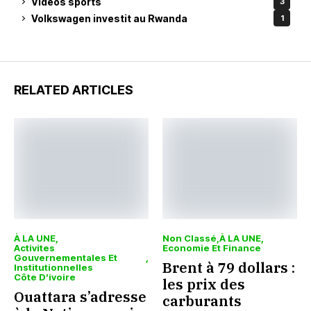
Vidéos sports
3
Volkswagen investit au Rwanda
1
RELATED ARTICLES
À LA UNE
Non Classé
À LA UNE
Activites
Economie Et Finance
Gouvernementales Et
Brent à 79 dollars :
Institutionnelles
Côte D’ivoire
les prix des
Ouattara s’adresse
carburants