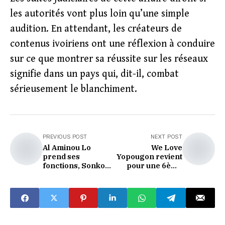
les autorités vont plus loin qu’une simple
audition. En attendant, les créateurs de
contenus ivoiriens ont une réflexion à conduire
sur ce que montrer sa réussite sur les réseaux
signifie dans un pays qui, dit-il, combat
sérieusement le blanchiment.
PREVIOUS POST
NEXT POST
Al Aminou Lo
We Love
prend ses
Yopougon revient
fonctions, Sonko
pour une 6ème
lui offre le soutien
édition XXL avec
du Parlement : le
TBO comme
Sénégal tourne
parrain : 20
une page dans une
millions de francs
ambiguïté
à gagner
institutionnelle