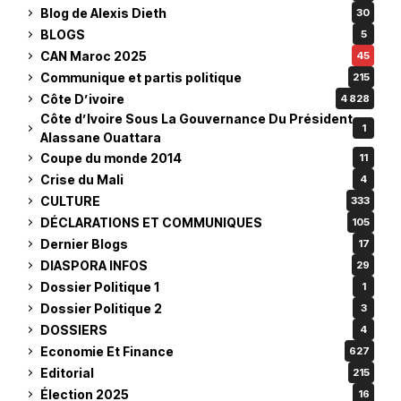
Blog de Alexis Dieth
30
BLOGS
5
CAN Maroc 2025
45
Communique et partis politique
215
Côte D’ivoire
4 828
Côte d’Ivoire Sous La Gouvernance Du Président
1
Alassane Ouattara
Coupe du monde 2014
11
Crise du Mali
4
CULTURE
333
DÉCLARATIONS ET COMMUNIQUES
105
Dernier Blogs
17
DIASPORA INFOS
29
Dossier Politique 1
1
Dossier Politique 2
3
DOSSIERS
4
Economie Et Finance
627
Editorial
215
Élection 2025
16