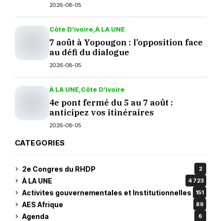
septembre ?
2026-08-05
Côte D’ivoire
À LA UNE
7 août à Yopougon : l’opposition face
au défi du dialogue
2026-08-05
À LA UNE
Côte D’ivoire
4e pont fermé du 5 au 7 août :
anticipez vos itinéraires
2026-08-05
CATEGORIES
2e Congres du RHDP
2
À LA UNE
4 723
Activites gouvernementales et Institutionnelles
151
AES Afrique
89
Agenda
6