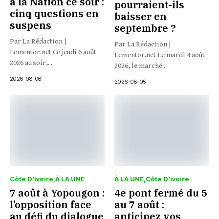
à la Nation ce soir :
pourraient-ils
cinq questions en
baisser en
suspens
septembre ?
Par La Rédaction |
Par La Rédaction |
Lementor.net Ce jeudi 6 août
Lementor.net Le mardi 4 août
2026 au soir,...
2026, le marché...
2026-08-06
2026-08-05
Côte D’ivoire
À LA UNE
À LA UNE
Côte D’ivoire
7 août à Yopougon :
4e pont fermé du 5
l’opposition face
au 7 août :
au défi du dialogue
anticipez vos