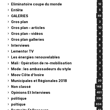
Eliminatoire coupe du monde
12
Entête
5
GALERIES
49
Gros plan
2
Gros plan – articles
10
Gros plan – vidéos
4
Gros plan galleries
8
Interviews
6
Lementor TV
2
Les énergies renouvelables
1
Mali : Opération de re-mobilisation
3
Mode : les ambassadeurs du style
7
Moov Côte d’Ivoire
1
Municipales et Régionales 2018
20
Non classé
148
Opinions Et Interviews
451
politique
335
poltique
934