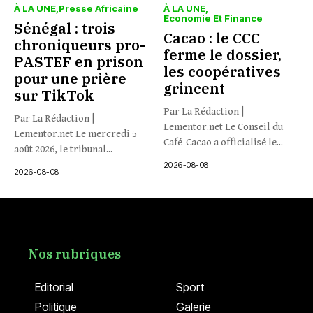
À LA UNE
Presse Africaine
À LA UNE
Economie Et Finance
Sénégal : trois
Cacao : le CCC
chroniqueurs pro-
ferme le dossier,
PASTEF en prison
les coopératives
pour une prière
grincent
sur TikTok
Par La Rédaction |
Par La Rédaction |
Lementor.net Le Conseil du
Lementor.net Le mercredi 5
Café-Cacao a officialisé le...
août 2026, le tribunal...
2026-08-08
2026-08-08
Nos rubriques
Editorial
Sport
Politique
Galerie