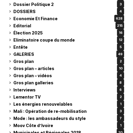
Dossier Politique 2
3
DOSSIERS
4
Economie Et Finance
628
Editorial
215
Élection 2025
16
Eliminatoire coupe du monde
12
Entête
5
GALERIES
49
Gros plan
2
Gros plan – articles
10
Gros plan – vidéos
4
Gros plan galleries
8
Interviews
6
Lementor TV
2
Les énergies renouvelables
1
Mali : Opération de re-mobilisation
3
Mode : les ambassadeurs du style
7
Moov Côte d’Ivoire
1
Municipales et Régionales 2018
20