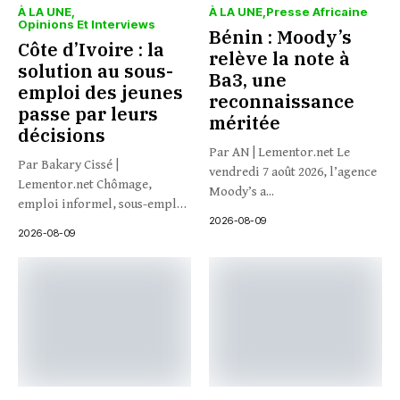
À LA UNE
À LA UNE
Presse Africaine
Opinions Et Interviews
Bénin : Moody’s
Côte d’Ivoire : la
relève la note à
solution au sous-
Ba3, une
emploi des jeunes
reconnaissance
passe par leurs
méritée
décisions
Par AN | Lementor.net Le
Par Bakary Cissé |
vendredi 7 août 2026, l’agence
Lementor.net Chômage,
Moody’s a...
emploi informel, sous-emploi
2026-08-09
: et si...
2026-08-09