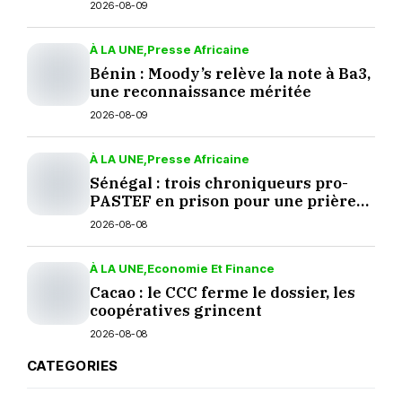
décisions
2026-08-09
À LA UNE
Presse Africaine
Bénin : Moody’s relève la note à Ba3,
une reconnaissance méritée
2026-08-09
À LA UNE
Presse Africaine
Sénégal : trois chroniqueurs pro-
PASTEF en prison pour une prière
sur TikTok
2026-08-08
À LA UNE
Economie Et Finance
Cacao : le CCC ferme le dossier, les
coopératives grincent
2026-08-08
CATEGORIES