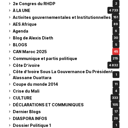
2e Congres du RHDP
2
À LA UNE
4 733
Activites gouvernementales et Institutionnelles
151
AES Afrique
89
Agenda
6
Blog de Alexis Dieth
30
BLOGS
5
CAN Maroc 2025
45
Communique et partis politique
215
Côte D’ivoire
4 832
Côte d’Ivoire Sous La Gouvernance Du Président
1
Alassane Ouattara
Coupe du monde 2014
11
Crise du Mali
4
CULTURE
333
DÉCLARATIONS ET COMMUNIQUES
105
Dernier Blogs
17
DIASPORA INFOS
29
Dossier Politique 1
1