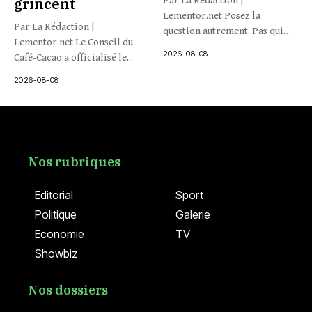
grincent
Par La Rédaction |
Lementor.net Posez la
Par La Rédaction |
question autrement. Pas qui
Lementor.net Le Conseil du
veut...
2026-08-08
Café-Cacao a officialisé le...
2026-08-08
Nos rubriques
Editorial
Sport
Politique
Galerie
Economie
TV
Showbiz
Nos dossiers