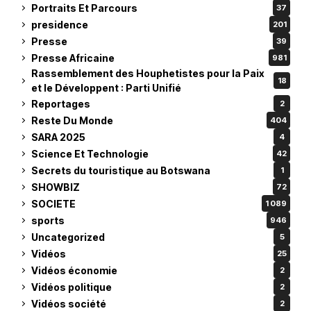
Portraits Et Parcours
37
presidence
201
Presse
39
Presse Africaine
981
Rassemblement des Houphetistes pour la Paix
18
et le Développent : Parti Unifié
Reportages
2
Reste Du Monde
404
SARA 2025
4
Science Et Technologie
42
Secrets du touristique au Botswana
1
SHOWBIZ
72
SOCIETE
1 089
sports
946
Uncategorized
5
Vidéos
25
Vidéos économie
2
Vidéos politique
2
Vidéos société
2