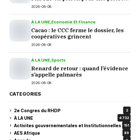
sur TikTok
2026-08-08
À LA UNE
Economie Et Finance
Cacao : le CCC ferme le dossier, les
coopératives grincent
2026-08-08
À LA UNE
Sports
Renard de retour : quand l’évidence
s’appelle palmarès
2026-08-08
CATEGORIES
2e Congres du RHDP
2
À LA UNE
4 732
Activites gouvernementales et Institutionnelles
151
AES Afrique
89