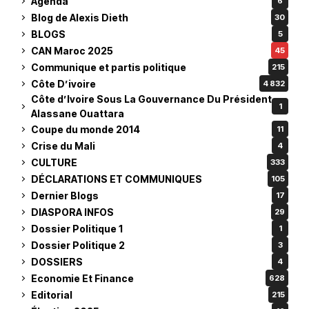
Agenda
6
Blog de Alexis Dieth
30
BLOGS
5
CAN Maroc 2025
45
Communique et partis politique
215
Côte D’ivoire
4 832
Côte d’Ivoire Sous La Gouvernance Du Président
1
Alassane Ouattara
Coupe du monde 2014
11
Crise du Mali
4
CULTURE
333
DÉCLARATIONS ET COMMUNIQUES
105
Dernier Blogs
17
DIASPORA INFOS
29
Dossier Politique 1
1
Dossier Politique 2
3
DOSSIERS
4
Economie Et Finance
628
Editorial
215