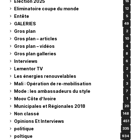
Élection 2025
16
Eliminatoire coupe du monde
12
Entête
5
GALERIES
49
Gros plan
2
Gros plan – articles
10
Gros plan – vidéos
4
Gros plan galleries
8
Interviews
6
Lementor TV
2
Les énergies renouvelables
1
Mali : Opération de re-mobilisation
3
Mode : les ambassadeurs du style
7
Moov Côte d’Ivoire
1
Municipales et Régionales 2018
20
Non classé
148
Opinions Et Interviews
451
politique
335
poltique
934