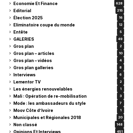
Economie Et Finance
628
Editorial
215
Élection 2025
16
Eliminatoire coupe du monde
12
Entête
5
GALERIES
49
Gros plan
2
Gros plan – articles
10
Gros plan – vidéos
4
Gros plan galleries
8
Interviews
6
Lementor TV
2
Les énergies renouvelables
1
Mali : Opération de re-mobilisation
3
Mode : les ambassadeurs du style
7
Moov Côte d’Ivoire
1
Municipales et Régionales 2018
20
Non classé
148
Opinions Et Interviews
451