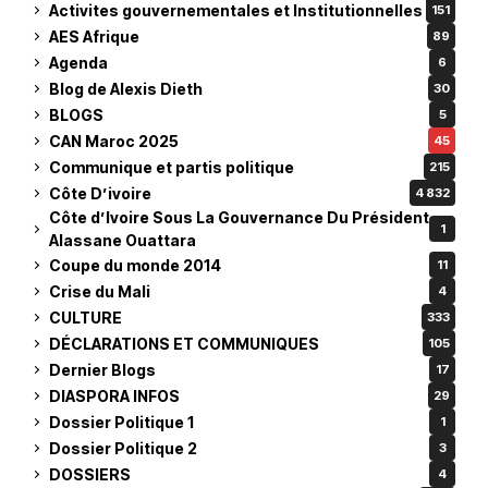
Activites gouvernementales et Institutionnelles
151
AES Afrique
89
Agenda
6
Blog de Alexis Dieth
30
BLOGS
5
CAN Maroc 2025
45
Communique et partis politique
215
Côte D’ivoire
4 832
Côte d’Ivoire Sous La Gouvernance Du Président
1
Alassane Ouattara
Coupe du monde 2014
11
Crise du Mali
4
CULTURE
333
DÉCLARATIONS ET COMMUNIQUES
105
Dernier Blogs
17
DIASPORA INFOS
29
Dossier Politique 1
1
Dossier Politique 2
3
DOSSIERS
4