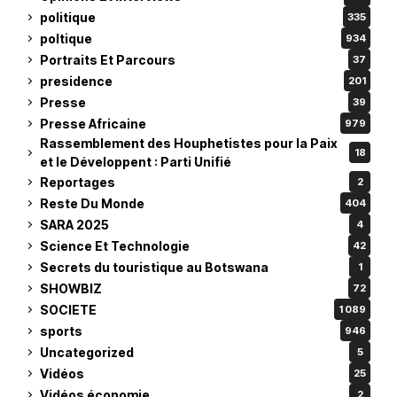
politique
335
poltique
934
Portraits Et Parcours
37
presidence
201
Presse
39
Presse Africaine
979
Rassemblement des Houphetistes pour la Paix
18
et le Développent : Parti Unifié
Reportages
2
Reste Du Monde
404
SARA 2025
4
Science Et Technologie
42
Secrets du touristique au Botswana
1
SHOWBIZ
72
SOCIETE
1 089
sports
946
Uncategorized
5
Vidéos
25
Vidéos économie
2