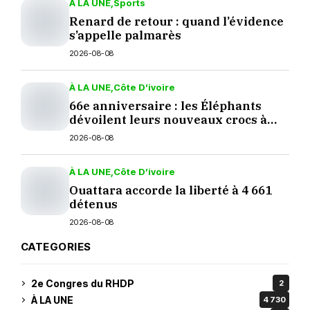
À LA UNE
Sports
Renard de retour : quand l’évidence
s’appelle palmarès
2026-08-08
À LA UNE
Côte D’ivoire
66e anniversaire : les Éléphants
dévoilent leurs nouveaux crocs à
Yopougon
2026-08-08
À LA UNE
Côte D’ivoire
Ouattara accorde la liberté à 4 661
détenus
2026-08-08
CATEGORIES
2e Congres du RHDP
2
À LA UNE
4 730