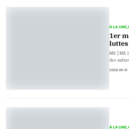
À LA UNE
1er ma
lutte
MK | MK L
des nation
2026-05-01
À LA UNE