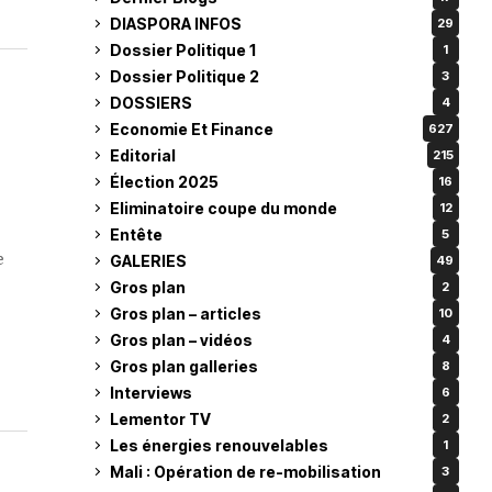
DIASPORA INFOS
29
Dossier Politique 1
1
Dossier Politique 2
3
DOSSIERS
4
Economie Et Finance
627
Editorial
215
Élection 2025
16
Eliminatoire coupe du monde
12
Entête
5
e
GALERIES
49
Gros plan
2
Gros plan – articles
10
Gros plan – vidéos
4
Gros plan galleries
8
Interviews
6
Lementor TV
2
Les énergies renouvelables
1
Mali : Opération de re-mobilisation
3