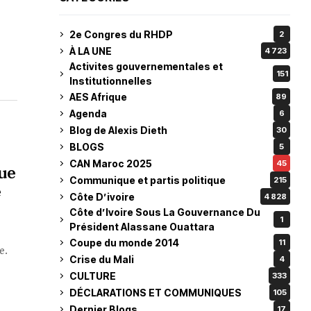
2e Congres du RHDP
2
À LA UNE
4 723
Activites gouvernementales et
151
Institutionnelles
AES Afrique
89
Agenda
6
Blog de Alexis Dieth
30
BLOGS
5
CAN Maroc 2025
45
que
Communique et partis politique
215
e
Côte D’ivoire
4 828
Côte d’Ivoire Sous La Gouvernance Du
1
Président Alassane Ouattara
Coupe du monde 2014
11
e.
Crise du Mali
4
CULTURE
333
DÉCLARATIONS ET COMMUNIQUES
105
Dernier Blogs
17