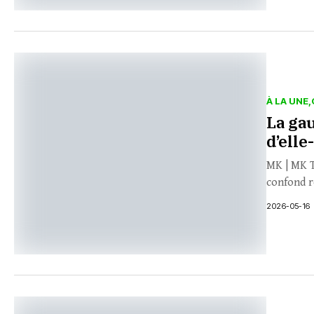
À LA UNE
La gau
d’ell
MK | MK T
confond ré
2026-05-16