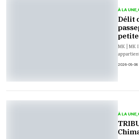
À LA UNE
Délit
passep
petite
MK | MK Il
appartient
2026-05-06
À LA UNE
TRIBU
Chima