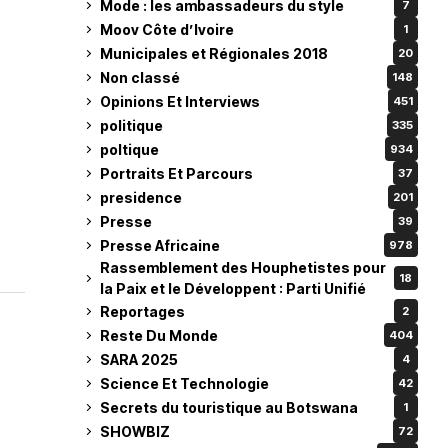
Mode : les ambassadeurs du style
7
Moov Côte d’Ivoire
1
Municipales et Régionales 2018
20
Non classé
148
Opinions Et Interviews
451
politique
335
poltique
934
Portraits Et Parcours
37
presidence
201
Presse
39
Presse Africaine
978
Rassemblement des Houphetistes pour
18
la Paix et le Développent : Parti Unifié
Reportages
2
Reste Du Monde
404
SARA 2025
4
Science Et Technologie
42
Secrets du touristique au Botswana
1
SHOWBIZ
72