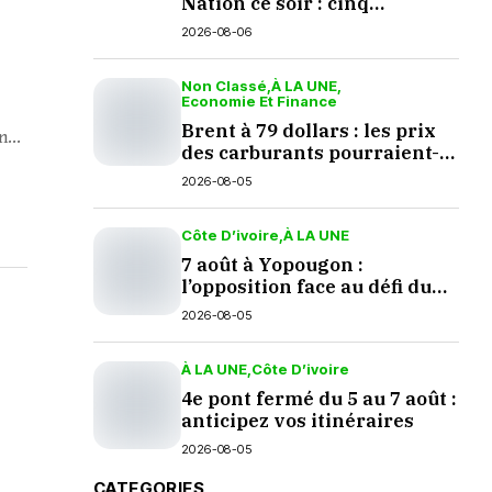
Nation ce soir : cinq
questions en suspens
2026-08-06
Non Classé
À LA UNE
Economie Et Finance
Brent à 79 dollars : les prix
...
des carburants pourraient-
ils baisser en septembre ?
2026-08-05
Côte D’ivoire
À LA UNE
7 août à Yopougon :
l’opposition face au défi du
dialogue
2026-08-05
À LA UNE
Côte D’ivoire
4e pont fermé du 5 au 7 août :
anticipez vos itinéraires
2026-08-05
CATEGORIES