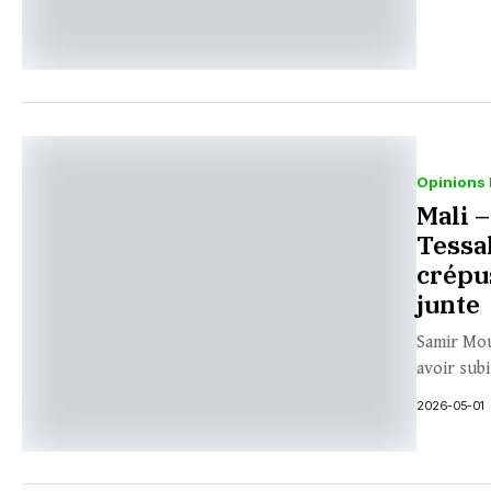
Opinions 
Mali –
Tessa
crépus
junte
Samir Mou
avoir sub
2026-05-01