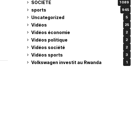
SOCIETE
1 089
sports
945
Uncategorized
5
Vidéos
25
Vidéos économie
2
Vidéos politique
2
Vidéos société
2
Vidéos sports
3
Volkswagen investit au Rwanda
1