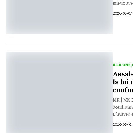
mieux ave
2026-06-07
À LA UNE
Assalé
la loi
confo
MK | MK De
bouillonne
D’autres 
2026-05-16