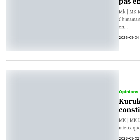
pas e
Mk | MK M
Chimamand
en...
2026-05-04
Opinions 
Kuruk
const
MK | MK L
mieux que
2026-05-02